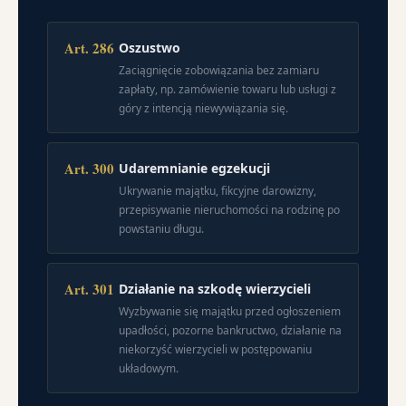
Art. 286
Oszustwo
Zaciągnięcie zobowiązania bez zamiaru
zapłaty, np. zamówienie towaru lub usługi z
góry z intencją niewywiązania się.
Art. 300
Udaremnianie egzekucji
Ukrywanie majątku, fikcyjne darowizny,
przepisywanie nieruchomości na rodzinę po
powstaniu długu.
Art. 301
Działanie na szkodę wierzycieli
Wyzbywanie się majątku przed ogłoszeniem
upadłości, pozorne bankructwo, działanie na
niekorzyść wierzycieli w postępowaniu
układowym.