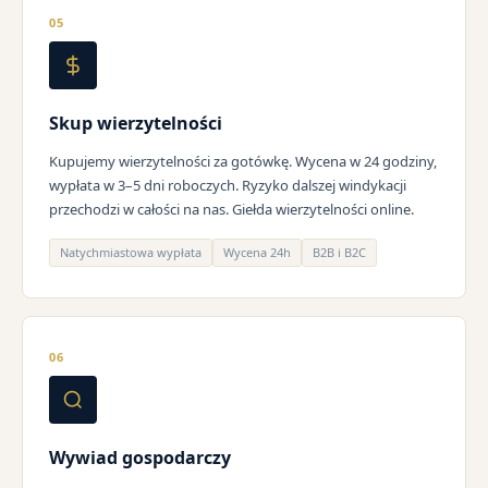
05
Skup wierzytelności
Kupujemy wierzytelności za gotówkę. Wycena w 24 godziny,
wypłata w 3–5 dni roboczych. Ryzyko dalszej windykacji
przechodzi w całości na nas. Giełda wierzytelności online.
Natychmiastowa wypłata
Wycena 24h
B2B i B2C
06
Wywiad gospodarczy