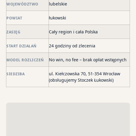
skł
lubelskie
WOJEWÓDZTWO
ma
łukowski
POWIAT
–
za
Cały region i cała Polska
ZASIĘG
po
de
24 godziny od zlecenia
START DZIAŁAŃ
o
str
No win, no fee – brak opłat wstępnych
MODEL ROZLICZEŃ
wi
i
ul. Kiełczowska 70, 51-354 Wrocław
SIEDZIBA
sk
(obsługujemy Stoczek Łukowski)
sp
do
egz
ko