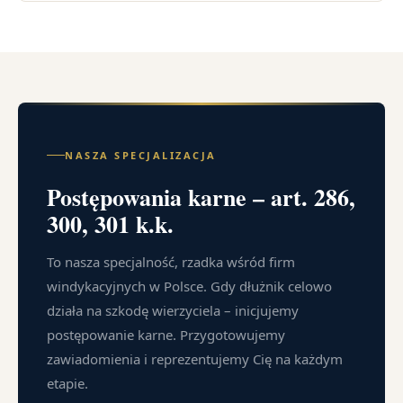
NASZA SPECJALIZACJA
Postępowania karne – art. 286,
300, 301 k.k.
To nasza specjalność, rzadka wśród firm
windykacyjnych w Polsce. Gdy dłużnik celowo
działa na szkodę wierzyciela – inicjujemy
postępowanie karne. Przygotowujemy
zawiadomienia i reprezentujemy Cię na każdym
etapie.