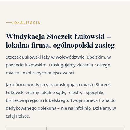
us
w
wy
po
Lec
cał
zal
ką
of
Pol
z
re
LOKALIZACJA
wy
–
um
sz
go
za
Windykacja Stoczek Łukowski –
cy
na
i
wi
Ka
od
lokalna firma, ogólnopolski zasięg
ust
te
sp
śr
ma
jak
tr
Stoczek Łukowski leży w województwie lubelskim, w
dłu
i
jes
powiecie łukowskim. Obsługujemy zlecenia z całego
We
są
in
miasta i okolicznych miejscowości.
je
pr
syt
są
Jako firma windykacyjna obsługująca miasto Stoczek
fi
w
Łukowski znamy lokalne sądy, rejestry i specyfikę
po
ró
biznesową regionu lubelskiego. Twoja sprawa trafia do
ni
mi
dedykowanego opiekuna – nie na infolinię. Działamy w
po
całej Polsce.
i
in