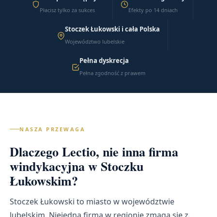
Płacisz tylko za sukces
Efekty po 14 dniach
Stoczek Łukowski i cała Polska
Województwo lubelskie
Pełna dyskrecja
Pełna zgodność z prawem
NASZA PRZEWAGA
Dlaczego Lectio, nie inna firma
windykacyjna w Stoczku
Łukowskim?
Stoczek Łukowski to miasto w województwie
lubelskim. Niejedna firma w regionie zmaga się z