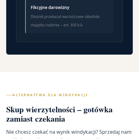
Fikcyjne darowizny
Dłużnik przekazał wartościowe składniki
majątku rodzinie – art. 300 k.k.
ALTERNATYWA DLA WINDYKACJI
Skup wierzytelności – gotówka
zamiast czekania
Nie chcesz czekać na wynik windykacji? Sprzedaj nam