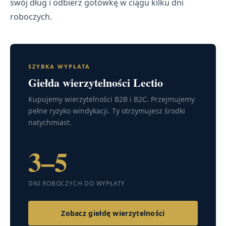
swój dług i odbierz gotówkę w ciągu kilku dni
roboczych.
SZYBKA WYPŁATA
Giełda wierzytelności Lectio
Kupujemy wierzytelności B2B i B2C. Przejmujemy
pełne ryzyko windykacji. Ty otrzymujesz środki
natychmiast.
3–5
DNI ROBOCZYCH DO WYPŁATY
Zobacz giełdę wierzytelności