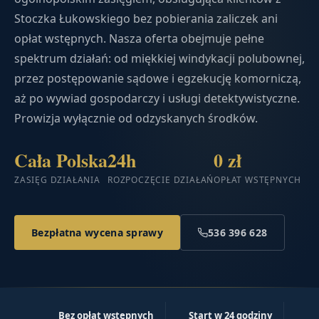
Stoczka Łukowskiego bez pobierania zaliczek ani
opłat wstępnych. Nasza oferta obejmuje pełne
spektrum działań: od miękkiej windykacji polubownej,
przez postępowanie sądowe i egzekucję komorniczą,
aż po wywiad gospodarczy i usługi detektywistyczne.
Prowizja wyłącznie od odzyskanych środków.
Cała Polska
24h
0 zł
ZASIĘG DZIAŁANIA
ROZPOCZĘCIE DZIAŁAŃ
OPŁAT WSTĘPNYCH
Bezpłatna wycena sprawy
536 396 628
Bez opłat wstępnych
Start w 24 godziny