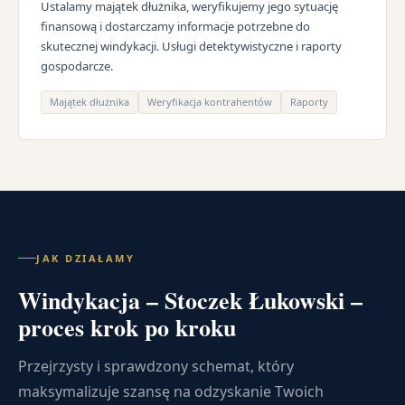
Ustalamy majątek dłużnika, weryfikujemy jego sytuację
finansową i dostarczamy informacje potrzebne do
skutecznej windykacji. Usługi detektywistyczne i raporty
gospodarcze.
Majątek dłużnika
Weryfikacja kontrahentów
Raporty
JAK DZIAŁAMY
Windykacja – Stoczek Łukowski –
proces krok po kroku
Przejrzysty i sprawdzony schemat, który
maksymalizuje szansę na odzyskanie Twoich