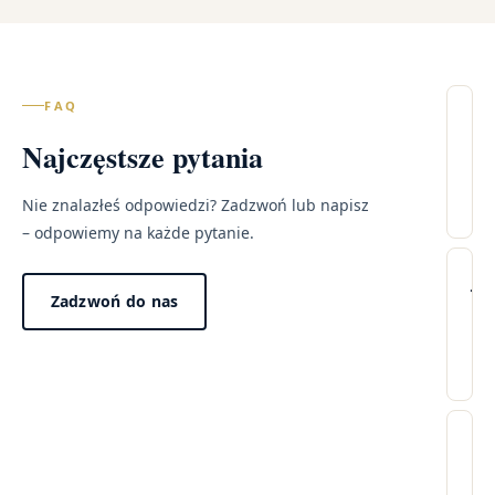
FAQ
Il
Najczęstsze pytania
wi
– 
Łu
Nie znalazłeś odpowiedzi? Zadzwoń lub napisz
– odpowiemy na każde pytanie.
Lec
Wi
Ja
Zadzwoń do nas
pr
tr
wy
wi
w
po
mo
Dzi
pr
za
Cz
„n
w
wi
win