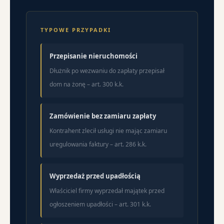
TYPOWE PRZYPADKI
Przepisanie nieruchomości
Dłużnik po wezwaniu do zapłaty przepisał
dom na żonę – art. 300 k.k.
Zamówienie bez zamiaru zapłaty
Kontrahent zlecił usługi nie mając zamiaru
uregulowania faktury – art. 286 k.k.
Wyprzedaż przed upadłością
Właściciel firmy wyprzedał majątek przed
ogłoszeniem upadłości – art. 301 k.k.