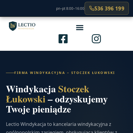
536 396 199
pn–pt 8:00–16:00
FIRMA WINDYKACYJNA – STOCZEK ŁUKOWSKI
Windykacja
Stoczek
Łukowski
– odzyskujemy
Twoje pieniądze
Lectio Windykacja to kancelaria windykacyjna z
ogólnopolskim zasięgiem, obsługująca klientów z