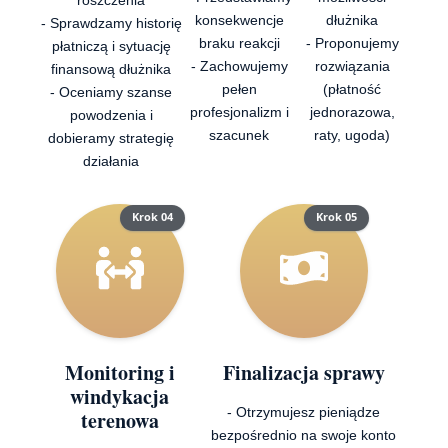
konsekwencje
dłużnika
- Sprawdzamy historię
braku reakcji
- Proponujemy
płatniczą i sytuację
- Zachowujemy
rozwiązania
finansową dłużnika
pełen
(płatność
- Oceniamy szanse
profesjonalizm i
jednorazowa,
powodzenia i
szacunek
raty, ugoda)
dobieramy strategię
działania
Krok 04
Krok 05
Monitoring i
Finalizacja sprawy
windykacja
- Otrzymujesz pieniądze
terenowa
bezpośrednio na swoje konto