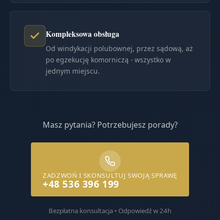
Kompleksowa obsługa
Od windykacji polubownej, przez sądową, aż
po egzekucję komorniczą - wszystko w
jednym miejscu.
Masz pytania? Potrzebujesz porady?
ZADZWOŃ I SKONSULTUJ SWOJĄ SPRAWĘ
+48 536 396 199
Bezpłatna konsultacja • Odpowiedź w 24h