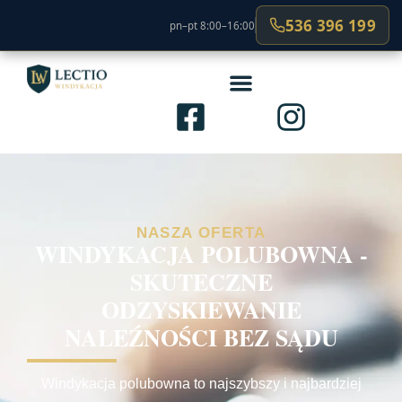
536 396 199
pn–pt 8:00–16:00
NASZA OFERTA
WINDYKACJA POLUBOWNA -
SKUTECZNE
ODZYSKIEWANIE
NALEŹNOŚCI BEZ SĄDU
Windykacja polubowna to najszybszy i najbardziej