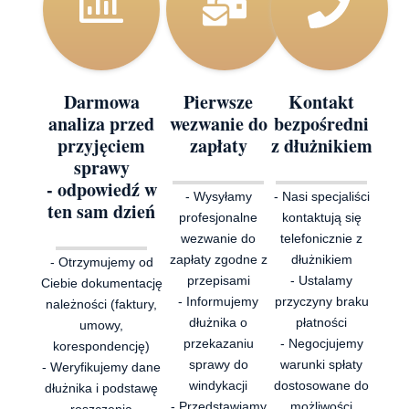
Darmowa
Pierwsze
Kontakt
analiza przed
wezwanie do
bezpośredni
przyjęciem
zapłaty
z dłużnikiem
sprawy
- odpowiedź w
- Wysyłamy
- Nasi specjaliści
ten sam dzień
profesjonalne
kontaktują się
wezwanie do
telefonicznie z
zapłaty zgodne z
dłużnikiem
- Otrzymujemy od
przepisami
- Ustalamy
Ciebie dokumentację
- Informujemy
przyczyny braku
należności (faktury,
dłużnika o
płatności
umowy,
przekazaniu
- Negocjujemy
korespondencję)
sprawy do
warunki spłaty
- Weryfikujemy dane
windykacji
dostosowane do
dłużnika i podstawę
- Przedstawiamy
możliwości
roszczenia