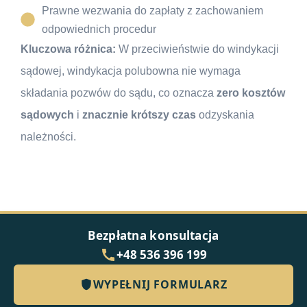
Prawne wezwania do zapłaty z zachowaniem
odpowiednich procedur
Kluczowa różnica:
W przeciwieństwie do windykacji
sądowej, windykacja polubowna nie wymaga
składania pozwów do sądu, co oznacza
zero kosztów
sądowych
i
znacznie krótszy czas
odzyskania
należności.
Bezpłatna konsultacja
+48 536 396 199
WYPEŁNIJ FORMULARZ