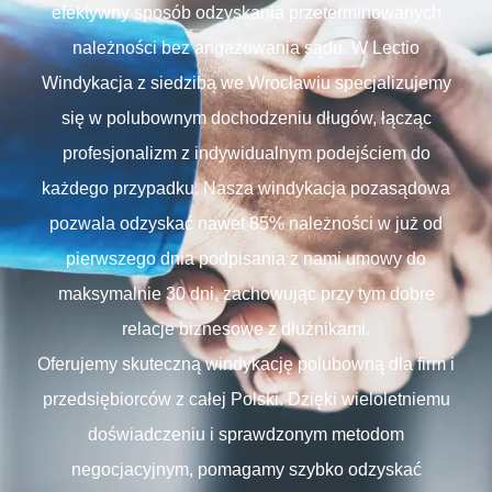
efektywny sposób odzyskania przeterminowanych
należności bez angażowania sądu. W Lectio
Windykacja z siedzibą we Wrocławiu specjalizujemy
się w polubownym dochodzeniu długów, łącząc
profesjonalizm z indywidualnym podejściem do
każdego przypadku. Nasza windykacja pozasądowa
pozwala odzyskać nawet 85% należności w już od
pierwszego dnia podpisania z nami umowy do
maksymalnie 30 dni, zachowując przy tym dobre
relacje biznesowe z dłużnikami.
Oferujemy skuteczną windykację polubowną dla firm i
przedsiębiorców z całej Polski. Dzięki wieloletniemu
doświadczeniu i sprawdzonym metodom
negocjacyjnym, pomagamy szybko odzyskać