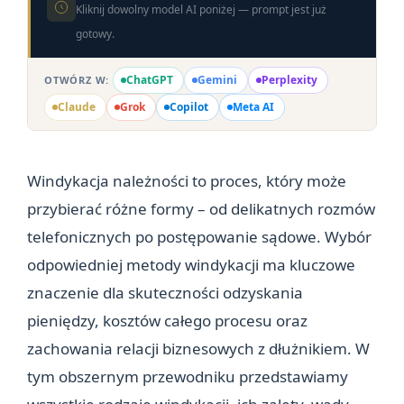
Kliknij dowolny model AI poniżej — prompt jest już
gotowy.
ChatGPT
Gemini
Perplexity
OTWÓRZ W:
Claude
Grok
Copilot
Meta AI
Windykacja należności to proces, który może
przybierać różne formy – od delikatnych rozmów
telefonicznych po postępowanie sądowe. Wybór
odpowiedniej metody windykacji ma kluczowe
znaczenie dla skuteczności odzyskania
pieniędzy, kosztów całego procesu oraz
zachowania relacji biznesowych z dłużnikiem. W
tym obszernym przewodniku przedstawiamy