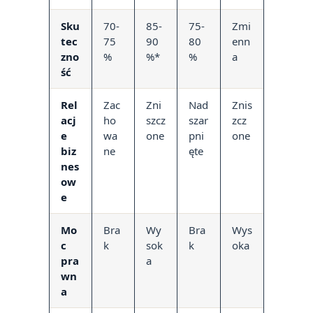
Sku
70-
85-
75-
Zmi
tec
75
90
80
enn
zno
%
%*
%
a
ść
Rel
Zac
Zni
Nad
Znis
acj
ho
szcz
szar
zcz
e
wa
one
pni
one
biz
ne
ęte
nes
ow
e
Mo
Bra
Wy
Bra
Wys
c
k
sok
k
oka
pra
a
wn
a