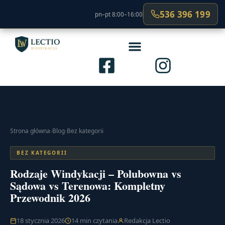
536 396 199
pn–pt 8:00–16:00
Strona główna
›
Blog
›
Bez kategorii
BEZ KATEGORII
Rodzaje Windykacji – Polubowna vs
Sądowa vs Terenowa: Kompletny
Przewodnik 2026
18 stycznia 2026
14 min czytania
Redakcja Lectio