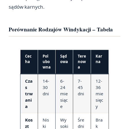
sądów karnych.
Porównanie Rodzajów Windykacji – Tabela
Cec
Pol
Sąd
Tere
Kar
ha
ubo
owa
now
na
wna
a
Cza
14-
6-
7-
12-
s
30
24
45
36
trw
dni
mie
dni
mie
ani
siąc
sięc
a
e
y
Kos
Nis
Wy
Śre
Bra
zt
ki
soki
dni
k