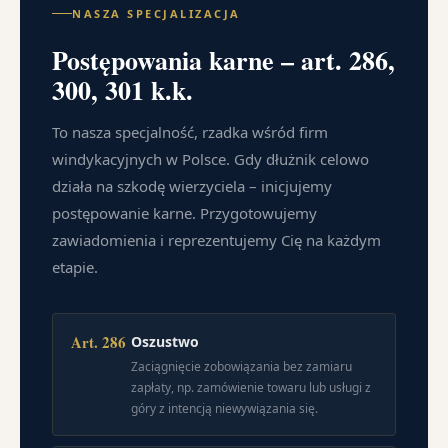
NASZA SPECJALIZACJA
Postępowania karne – art. 286,
300, 301 k.k.
To nasza specjalność, rzadka wśród firm
windykacyjnych w Polsce. Gdy dłużnik celowo
działa na szkodę wierzyciela – inicjujemy
postępowanie karne. Przygotowujemy
zawiadomienia i reprezentujemy Cię na każdym
etapie.
Art. 286
Oszustwo
Zaciągnięcie zobowiązania bez zamiaru
zapłaty, np. zamówienie towaru lub usługi z
góry z intencją niewywiązania się.