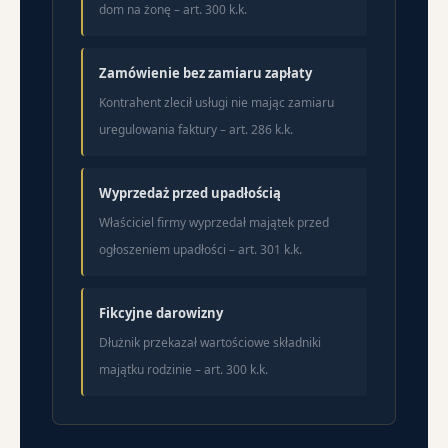
dom na żonę – art. 300 k.k.
Zamówienie bez zamiaru zapłaty
Kontrahent zlecił usługi nie mając zamiaru
uregulowania faktury – art. 286 k.k.
Wyprzedaż przed upadłością
Właściciel firmy wyprzedał majątek przed
ogłoszeniem upadłości – art. 301 k.k.
Fikcyjne darowizny
Dłużnik przekazał wartościowe składniki
majątku rodzinie – art. 300 k.k.