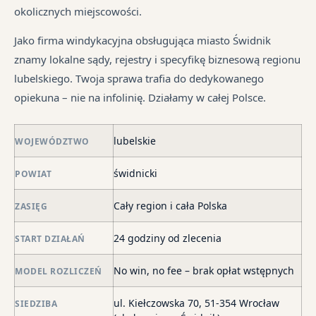
pr
tr
okolicznych miejscowości.
je
są
jes
syt
w
in
Jako firma windykacyjna obsługująca miasto Świdnik
fi
ró
znamy lokalne sądy, rejestry i specyfikę biznesową regionu
po
mi
lubelskiego. Twoja sprawa trafia do dedykowanego
ni
opiekuna – nie na infolinię. Działamy w całej Polsce.
po
i
lubelskie
in
WOJEWÓDZTWO
skł
świdnicki
POWIAT
ma
–
Cały region i cała Polska
ZASIĘG
za
po
24 godziny od zlecenia
START DZIAŁAŃ
de
o
No win, no fee – brak opłat wstępnych
MODEL ROZLICZEŃ
str
wi
ul. Kiełczowska 70, 51-354 Wrocław
SIEDZIBA