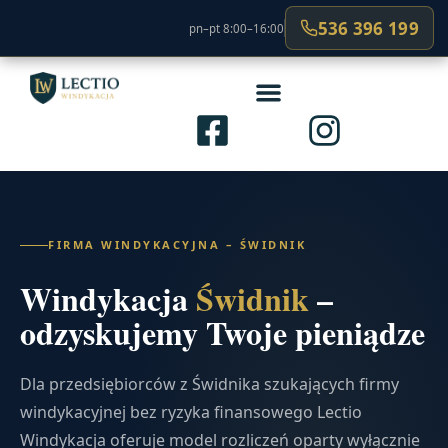
536 396 199
pn–pt 8:00–16:00
FIRMA WINDYKACYJNA – ŚWIDNIK
Windykacja
Świdnik
–
odzyskujemy Twoje pieniądze
Dla przedsiębiorców z Świdnika szukających firmy
windykacyjnej bez ryzyka finansowego Lectio
Windykacja oferuje model rozliczeń oparty wyłącznie