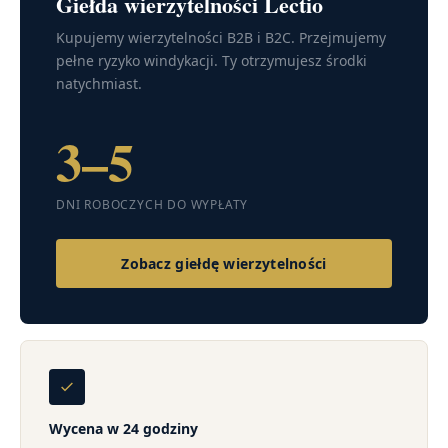
Giełda wierzytelności Lectio
Kupujemy wierzytelności B2B i B2C. Przejmujemy
pełne ryzyko windykacji. Ty otrzymujesz środki
natychmiast.
3–5
DNI ROBOCZYCH DO WYPŁATY
Zobacz giełdę wierzytelności
Wycena w 24 godziny