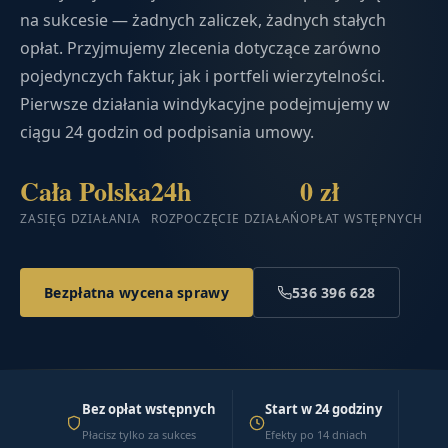
na sukcesie — żadnych zaliczek, żadnych stałych
opłat. Przyjmujemy zlecenia dotyczące zarówno
pojedynczych faktur, jak i portfeli wierzytelności.
Pierwsze działania windykacyjne podejmujemy w
ciągu 24 godzin od podpisania umowy.
Cała Polska
24h
0 zł
ZASIĘG DZIAŁANIA
ROZPOCZĘCIE DZIAŁAŃ
OPŁAT WSTĘPNYCH
Bezpłatna wycena sprawy
536 396 628
Bez opłat wstępnych
Start w 24 godziny
Płacisz tylko za sukces
Efekty po 14 dniach