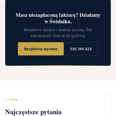
Masz niezapłaconą fakturę? Działamy
w Świdniku.
Bezpłatna wycena i analiza sprawy. Bez
zobowiązań. Start w 24 godziny.
Bezpłatna wycena
536 396 628
FAQ
Il
Najczęstsze pytania
wi
– 