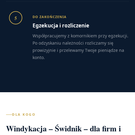
5
DO ZAKOŃCZENIA
Egzekucja i rozliczenie
Współpracujemy z komornikiem przy egzekucji.
Po odzyskaniu należności rozliczamy się
prowizyjnie i przelewamy Twoje pieniądze na
konto.
DLA KOGO
Windykacja – Świdnik – dla firm i