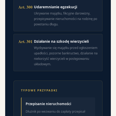
Art. 300
Udaremnianie egzekucji
Ukrywanie majątku, fikcyjne darowizny,
przepisywanie nieruchomości na rodzinę po
powstaniu długu.
Art. 301
Działanie na szkodę wierzycieli
Wyzbywanie się majątku przed ogłoszeniem
upadłości, pozorne bankructwo, działanie na
niekorzyść wierzycieli w postępowaniu
układowym.
TYPOWE PRZYPADKI
Przepisanie nieruchomości
Dłużnik po wezwaniu do zapłaty przepisał