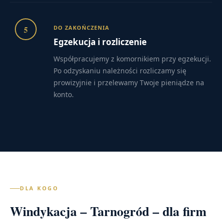
5
DO ZAKOŃCZENIA
Egzekucja i rozliczenie
Współpracujemy z komornikiem przy egzekucji.
Po odzyskaniu należności rozliczamy się
prowizyjnie i przelewamy Twoje pieniądze na
konto.
DLA KOGO
Windykacja – Tarnogród – dla firm