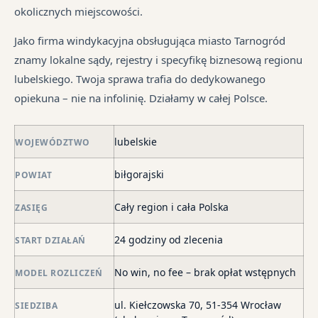
pr
sp
śr
okolicznych miejscowości.
je
są
tr
syt
w
jes
Jako firma windykacyjna obsługująca miasto Tarnogród
fi
ró
in
znamy lokalne sądy, rejestry i specyfikę biznesową regionu
po
mi
lubelskiego. Twoja sprawa trafia do dedykowanego
ni
opiekuna – nie na infolinię. Działamy w całej Polsce.
po
i
lubelskie
in
WOJEWÓDZTWO
skł
biłgorajski
POWIAT
ma
–
Cały region i cała Polska
ZASIĘG
za
po
24 godziny od zlecenia
START DZIAŁAŃ
de
o
No win, no fee – brak opłat wstępnych
MODEL ROZLICZEŃ
str
wi
ul. Kiełczowska 70, 51-354 Wrocław
SIEDZIBA