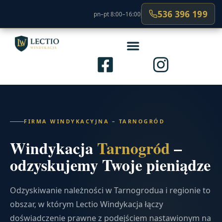
536 396 199
pn–pt 8:00–16:00
FIRMA WINDYKACYJNA – TARNOGRÓD
Windykacja
Tarnogród
–
odzyskujemy Twoje pieniądze
Odzyskiwanie należności w Tarnogrodua i regionie to
obszar, w którym Lectio Windykacja łączy
doświadczenie prawne z podejściem nastawionym na