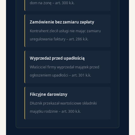
dom na żonę – art. 300 k.k.
Zamówienie bez zamiaru zapłaty
Kontrahent zlecił usługi nie mając zamiaru
uregulowania faktury – art. 286 k.k.
Wyprzedaż przed upadłością
Właściciel firmy wyprzedał majątek przed
ogłoszeniem upadłości – art. 301 k.k.
Fikcyjne darowizny
Dłużnik przekazał wartościowe składniki
majątku rodzinie – art. 300 k.k.