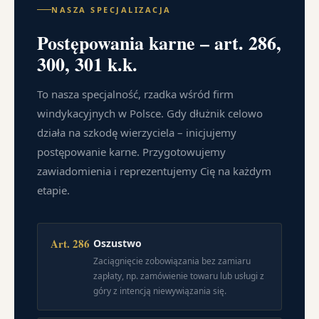
NASZA SPECJALIZACJA
Postępowania karne – art. 286,
300, 301 k.k.
To nasza specjalność, rzadka wśród firm
windykacyjnych w Polsce. Gdy dłużnik celowo
działa na szkodę wierzyciela – inicjujemy
postępowanie karne. Przygotowujemy
zawiadomienia i reprezentujemy Cię na każdym
etapie.
Art. 286
Oszustwo
Zaciągnięcie zobowiązania bez zamiaru
zapłaty, np. zamówienie towaru lub usługi z
góry z intencją niewywiązania się.