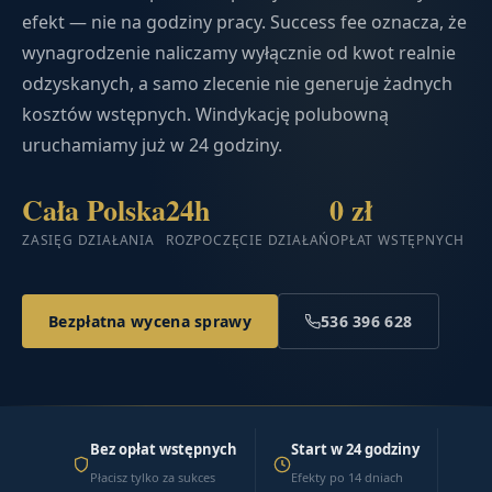
efekt — nie na godziny pracy. Success fee oznacza, że
wynagrodzenie naliczamy wyłącznie od kwot realnie
odzyskanych, a samo zlecenie nie generuje żadnych
kosztów wstępnych. Windykację polubowną
uruchamiamy już w 24 godziny.
Cała Polska
24h
0 zł
ZASIĘG DZIAŁANIA
ROZPOCZĘCIE DZIAŁAŃ
OPŁAT WSTĘPNYCH
Bezpłatna wycena sprawy
536 396 628
Bez opłat wstępnych
Start w 24 godziny
Płacisz tylko za sukces
Efekty po 14 dniach