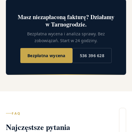
Masz niezapłaconą fakturę? Działamy
w Tarnogrodzie.
Bezpłatna wycena i analiza sprawy. Bez
zobowiązań. Start w 24 godziny.
Bezpłatna wycena
536 396 628
FAQ
Il
Najczęstsze pytania
wi
–