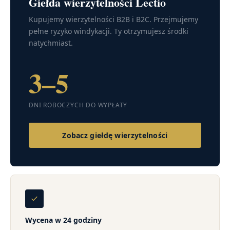
Giełda wierzytelności Lectio
Kupujemy wierzytelności B2B i B2C. Przejmujemy
pełne ryzyko windykacji. Ty otrzymujesz środki
natychmiast.
3–5
DNI ROBOCZYCH DO WYPŁATY
Zobacz giełdę wierzytelności
Wycena w 24 godziny