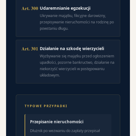
Art. 300
Udaremnianie egzekucji
Ukrywanie majątku, fikcyjne darowizny,
przepisywanie nieruchomości na rodzinę po
powstaniu długu.
Art. 301
Działanie na szkodę wierzycieli
Wyzbywanie się majątku przed ogłoszeniem
upadłości, pozorne bankructwo, działanie na
niekorzyść wierzycieli w postępowaniu
układowym.
TYPOWE PRZYPADKI
Przepisanie nieruchomości
Dłużnik po wezwaniu do zapłaty przepisał