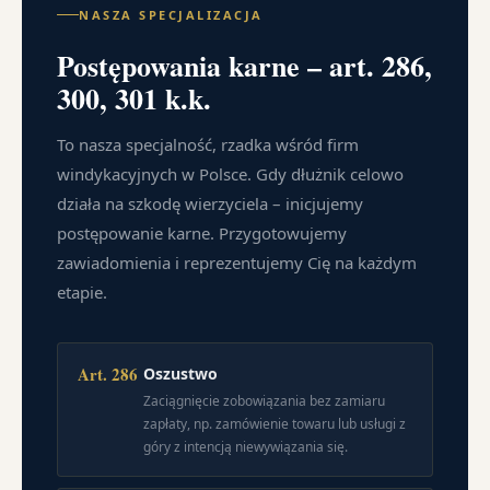
NASZA SPECJALIZACJA
Postępowania karne – art. 286,
300, 301 k.k.
To nasza specjalność, rzadka wśród firm
windykacyjnych w Polsce. Gdy dłużnik celowo
działa na szkodę wierzyciela – inicjujemy
postępowanie karne. Przygotowujemy
zawiadomienia i reprezentujemy Cię na każdym
etapie.
Art. 286
Oszustwo
Zaciągnięcie zobowiązania bez zamiaru
zapłaty, np. zamówienie towaru lub usługi z
góry z intencją niewywiązania się.