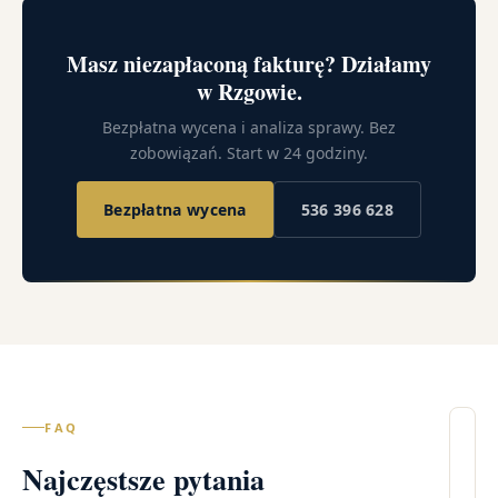
Masz niezapłaconą fakturę? Działamy
w Rzgowie.
Bezpłatna wycena i analiza sprawy. Bez
zobowiązań. Start w 24 godziny.
Bezpłatna wycena
536 396 628
FAQ
Il
Najczęstsze pytania
wi
– 