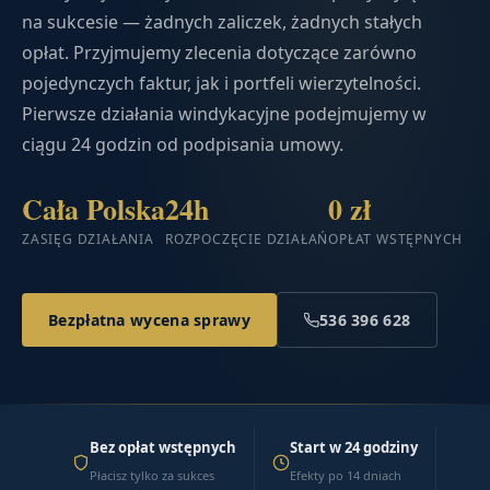
na sukcesie — żadnych zaliczek, żadnych stałych
opłat. Przyjmujemy zlecenia dotyczące zarówno
pojedynczych faktur, jak i portfeli wierzytelności.
Pierwsze działania windykacyjne podejmujemy w
ciągu 24 godzin od podpisania umowy.
Cała Polska
24h
0 zł
ZASIĘG DZIAŁANIA
ROZPOCZĘCIE DZIAŁAŃ
OPŁAT WSTĘPNYCH
Bezpłatna wycena sprawy
536 396 628
Bez opłat wstępnych
Start w 24 godziny
Płacisz tylko za sukces
Efekty po 14 dniach