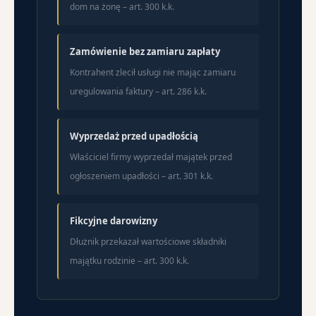
dom na żonę – art. 300 k.k.
Zamówienie bez zamiaru zapłaty
Kontrahent zlecił usługi nie mając zamiaru
uregulowania faktury – art. 286 k.k.
Wyprzedaż przed upadłością
Właściciel firmy wyprzedał majątek przed
ogłoszeniem upadłości – art. 301 k.k.
Fikcyjne darowizny
Dłużnik przekazał wartościowe składniki
majątku rodzinie – art. 300 k.k.