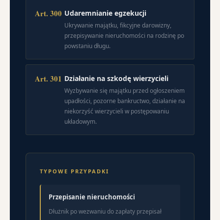
Art. 300
Udaremnianie egzekucji
Ukrywanie majątku, fikcyjne darowizny,
przepisywanie nieruchomości na rodzinę po
powstaniu długu.
Art. 301
Działanie na szkodę wierzycieli
Wyzbywanie się majątku przed ogłoszeniem
upadłości, pozorne bankructwo, działanie na
niekorzyść wierzycieli w postępowaniu
układowym.
TYPOWE PRZYPADKI
Przepisanie nieruchomości
Dłużnik po wezwaniu do zapłaty przepisał