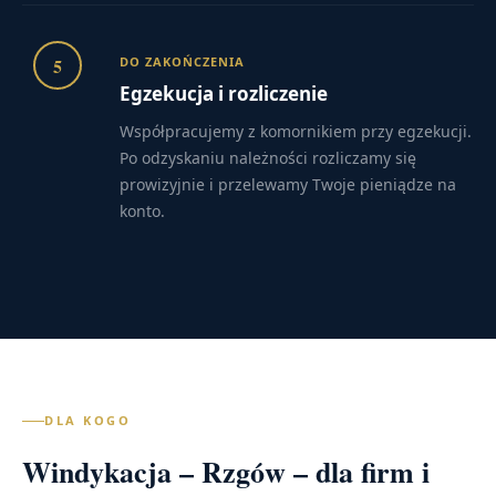
5
DO ZAKOŃCZENIA
Egzekucja i rozliczenie
Współpracujemy z komornikiem przy egzekucji.
Po odzyskaniu należności rozliczamy się
prowizyjnie i przelewamy Twoje pieniądze na
konto.
DLA KOGO
Windykacja – Rzgów – dla firm i