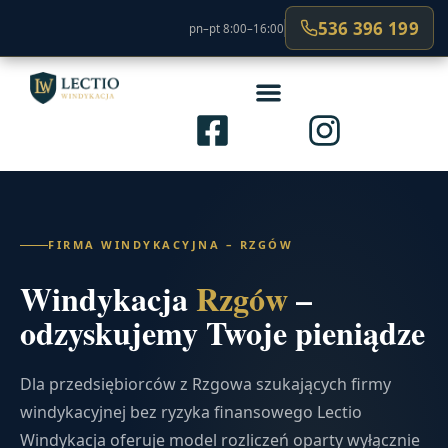
536 396 199
pn–pt 8:00–16:00
FIRMA WINDYKACYJNA – RZGÓW
Windykacja
Rzgów
–
odzyskujemy Twoje pieniądze
Dla przedsiębiorców z Rzgowa szukających firmy
windykacyjnej bez ryzyka finansowego Lectio
Windykacja oferuje model rozliczeń oparty wyłącznie