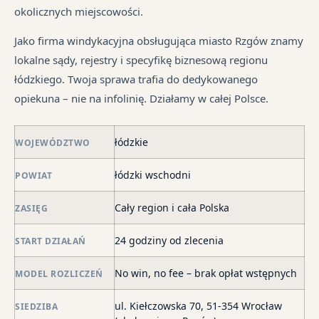
pr
tr
okolicznych miejscowości.
je
są
jes
syt
w
in
Jako firma windykacyjna obsługująca miasto Rzgów znamy
fi
ró
lokalne sądy, rejestry i specyfikę biznesową regionu
po
mi
łódzkiego. Twoja sprawa trafia do dedykowanego
ni
opiekuna – nie na infolinię. Działamy w całej Polsce.
po
i
łódzkie
in
WOJEWÓDZTWO
skł
łódzki wschodni
POWIAT
ma
–
Cały region i cała Polska
ZASIĘG
za
po
24 godziny od zlecenia
START DZIAŁAŃ
de
o
No win, no fee – brak opłat wstępnych
MODEL ROZLICZEŃ
str
wi
ul. Kiełczowska 70, 51-354 Wrocław
SIEDZIBA