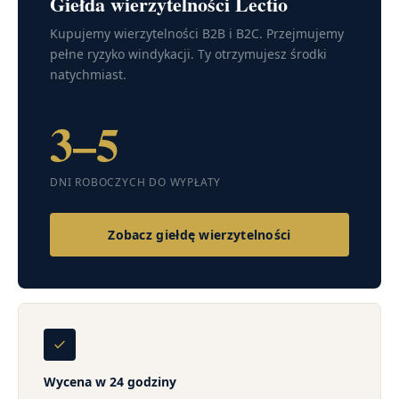
Giełda wierzytelności Lectio
Kupujemy wierzytelności B2B i B2C. Przejmujemy
pełne ryzyko windykacji. Ty otrzymujesz środki
natychmiast.
3–5
DNI ROBOCZYCH DO WYPŁATY
Zobacz giełdę wierzytelności
Wycena w 24 godziny