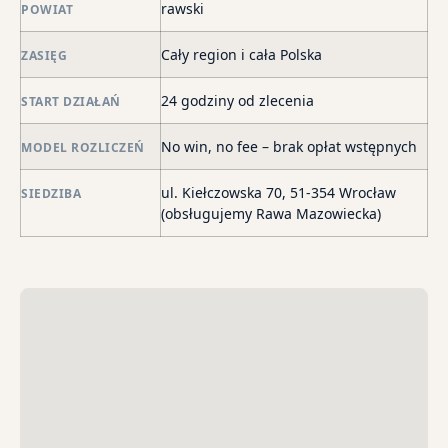
rawski
POWIAT
–
za
Cały region i cała Polska
ZASIĘG
po
de
24 godziny od zlecenia
START DZIAŁAŃ
o
str
No win, no fee – brak opłat wstępnych
MODEL ROZLICZEŃ
wi
i
ul. Kiełczowska 70, 51-354 Wrocław
SIEDZIBA
sk
(obsługujemy Rawa Mazowiecka)
sp
do
egz
ko