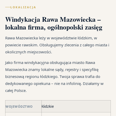
of
Pol
wy
po
LOKALIZACJA
wy
–
zal
ką
go
za
Windykacja Rawa Mazowiecka –
z
re
i
wi
um
sz
lokalna firma, ogólnopolski zasięg
ust
te
cy
na
ma
jak
Ka
od
Rawa Mazowiecka leży w województwie łódzkim, w
dłu
i
sp
śr
powiecie rawskim. Obsługujemy zlecenia z całego miasta i
We
są
tr
okolicznych miejscowości.
je
pr
jes
syt
są
in
Jako firma windykacyjna obsługująca miasto Rawa
fi
w
Mazowiecka znamy lokalne sądy, rejestry i specyfikę
po
ró
biznesową regionu łódzkiego. Twoja sprawa trafia do
ni
mi
dedykowanego opiekuna – nie na infolinię. Działamy w
po
całej Polsce.
i
in
skł
łódzkie
WOJEWÓDZTWO
ma