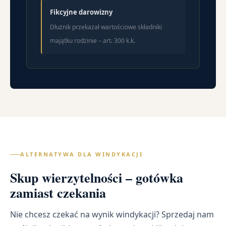
Fikcyjne darowizny
Dłużnik przekazał wartościowe składniki
majątku rodzinie – art. 300 k.k.
ALTERNATYWA DLA WINDYKACJI
Skup wierzytelności – gotówka
zamiast czekania
Nie chcesz czekać na wynik windykacji? Sprzedaj nam