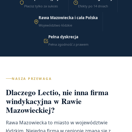
Płacisz tylko za sukces
Efekty po 14 dniach
Rawa Mazowiecka i cała Polska
Województwo łódzkie
Pełna dyskrecja
Pełna zgodność z prawem
NASZA PRZEWAGA
Dlaczego Lectio, nie inna firma
windykacyjna w Rawie
Mazowieckiej?
Rawa Mazowiecka to miasto w województwie
łódzkim. Niejedna firma w regionie zmaga się z