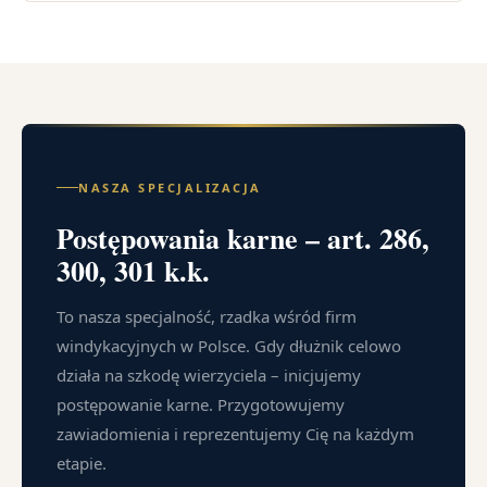
NASZA SPECJALIZACJA
Postępowania karne – art. 286,
300, 301 k.k.
To nasza specjalność, rzadka wśród firm
windykacyjnych w Polsce. Gdy dłużnik celowo
działa na szkodę wierzyciela – inicjujemy
postępowanie karne. Przygotowujemy
zawiadomienia i reprezentujemy Cię na każdym
etapie.