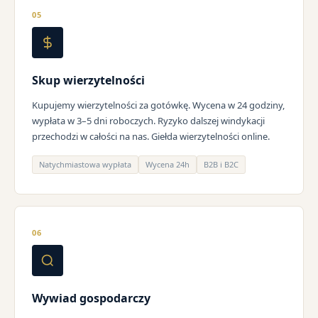
05
Skup wierzytelności
Kupujemy wierzytelności za gotówkę. Wycena w 24 godziny,
wypłata w 3–5 dni roboczych. Ryzyko dalszej windykacji
przechodzi w całości na nas. Giełda wierzytelności online.
Natychmiastowa wypłata
Wycena 24h
B2B i B2C
06
Wywiad gospodarczy