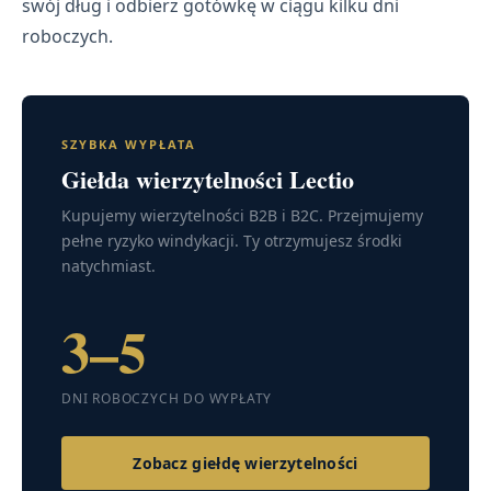
swój dług i odbierz gotówkę w ciągu kilku dni
roboczych.
SZYBKA WYPŁATA
Giełda wierzytelności Lectio
Kupujemy wierzytelności B2B i B2C. Przejmujemy
pełne ryzyko windykacji. Ty otrzymujesz środki
natychmiast.
3–5
DNI ROBOCZYCH DO WYPŁATY
Zobacz giełdę wierzytelności