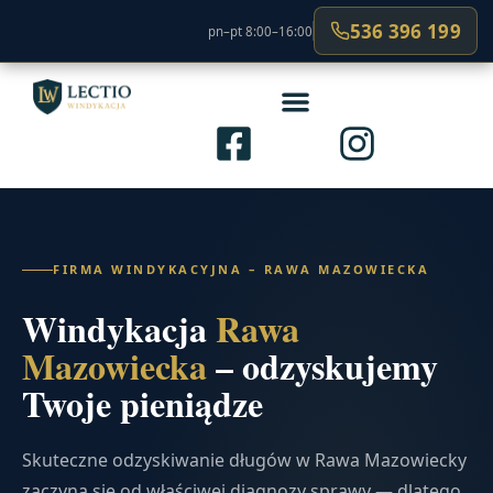
536 396 199
pn–pt 8:00–16:00
FIRMA WINDYKACYJNA – RAWA MAZOWIECKA
Windykacja
Rawa
Mazowiecka
– odzyskujemy
Twoje pieniądze
Skuteczne odzyskiwanie długów w Rawa Mazowiecky
zaczyna się od właściwej diagnozy sprawy — dlatego