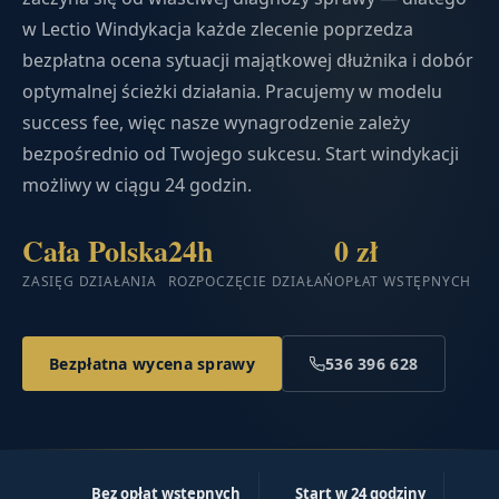
w Lectio Windykacja każde zlecenie poprzedza
bezpłatna ocena sytuacji majątkowej dłużnika i dobór
optymalnej ścieżki działania. Pracujemy w modelu
success fee, więc nasze wynagrodzenie zależy
bezpośrednio od Twojego sukcesu. Start windykacji
możliwy w ciągu 24 godzin.
Cała Polska
24h
0 zł
ZASIĘG DZIAŁANIA
ROZPOCZĘCIE DZIAŁAŃ
OPŁAT WSTĘPNYCH
Bezpłatna wycena sprawy
536 396 628
Bez opłat wstępnych
Start w 24 godziny