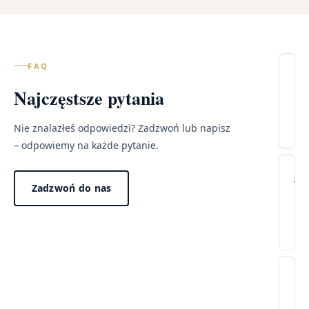
FAQ
Il
Najczęstsze pytania
wi
Ra
Ma
Nie znalazłeś odpowiedzi? Zadzwoń lub napisz
– odpowiemy na każde pytanie.
Lec
Wi
Ja
Zadzwoń do nas
pr
tr
wy
wi
w
po
mo
Dzi
pr
za
Cz
„n
w
wi
win