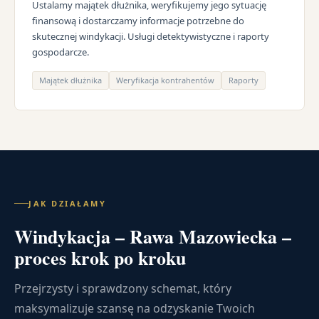
Ustalamy majątek dłużnika, weryfikujemy jego sytuację
finansową i dostarczamy informacje potrzebne do
skutecznej windykacji. Usługi detektywistyczne i raporty
gospodarcze.
Majątek dłużnika
Weryfikacja kontrahentów
Raporty
JAK DZIAŁAMY
Windykacja – Rawa Mazowiecka –
proces krok po kroku
Przejrzysty i sprawdzony schemat, który
maksymalizuje szansę na odzyskanie Twoich