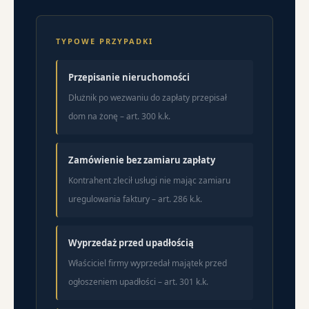
TYPOWE PRZYPADKI
Przepisanie nieruchomości
Dłużnik po wezwaniu do zapłaty przepisał
dom na żonę – art. 300 k.k.
Zamówienie bez zamiaru zapłaty
Kontrahent zlecił usługi nie mając zamiaru
uregulowania faktury – art. 286 k.k.
Wyprzedaż przed upadłością
Właściciel firmy wyprzedał majątek przed
ogłoszeniem upadłości – art. 301 k.k.