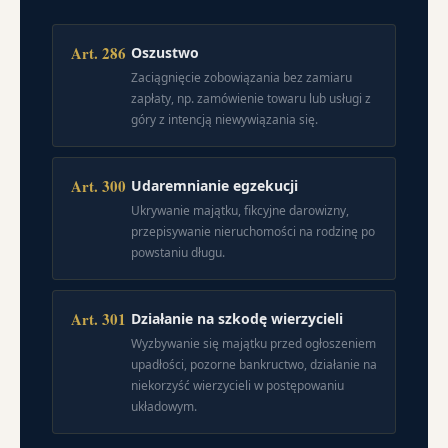
Art. 286
Oszustwo
Zaciągnięcie zobowiązania bez zamiaru
zapłaty, np. zamówienie towaru lub usługi z
góry z intencją niewywiązania się.
Art. 300
Udaremnianie egzekucji
Ukrywanie majątku, fikcyjne darowizny,
przepisywanie nieruchomości na rodzinę po
powstaniu długu.
Art. 301
Działanie na szkodę wierzycieli
Wyzbywanie się majątku przed ogłoszeniem
upadłości, pozorne bankructwo, działanie na
niekorzyść wierzycieli w postępowaniu
układowym.