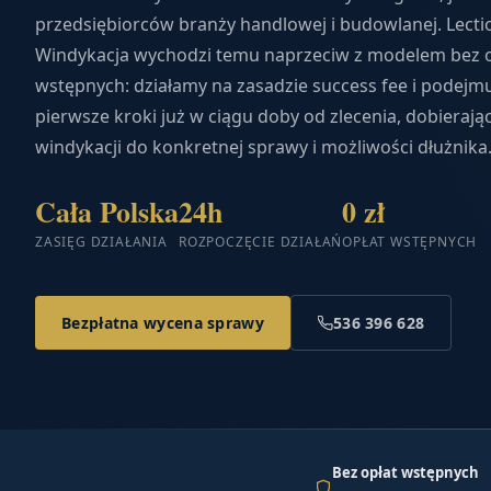
przedsiębiorców branży handlowej i budowlanej. Lecti
Windykacja wychodzi temu naprzeciw z modelem bez o
wstępnych: działamy na zasadzie success fee i podejm
pierwsze kroki już w ciągu doby od zlecenia, dobieraj
windykacji do konkretnej sprawy i możliwości dłużnika
Cała Polska
24h
0 zł
ZASIĘG DZIAŁANIA
ROZPOCZĘCIE DZIAŁAŃ
OPŁAT WSTĘPNYCH
Bezpłatna wycena sprawy
536 396 628
Bez opłat wstępnych