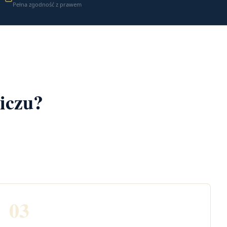
Pełna zgodność z prawem
iczu?
03