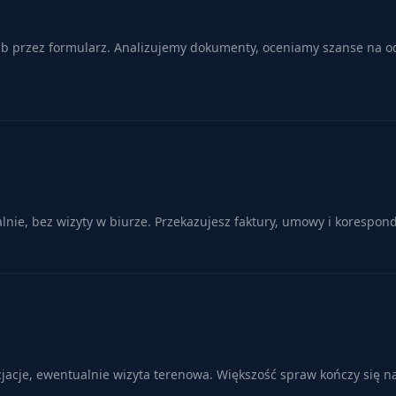
lub przez formularz. Analizujemy dokumenty, oceniamy szanse na od
ie, bez wizyty w biurze. Przekazujesz faktury, umowy i korespond
cjacje, ewentualnie wizyta terenowa. Większość spraw kończy się n