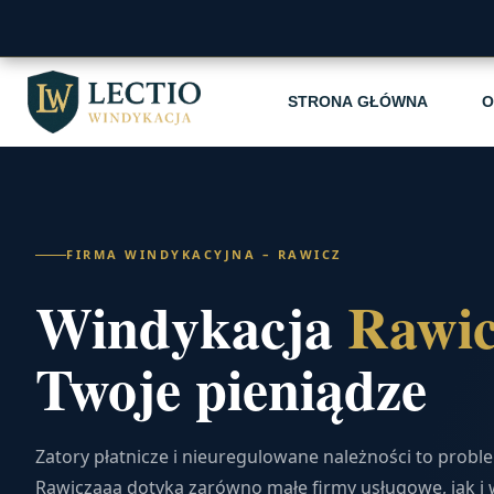
STRONA GŁÓWNA
O
FIRMA WINDYKACYJNA – RAWICZ
Windykacja
Rawi
Twoje pieniądze
Zatory płatnicze i nieuregulowane należności to probl
Rawiczaaa dotyka zarówno małe firmy usługowe, jak i 