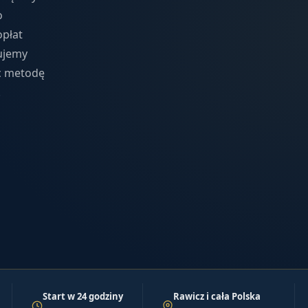
o
płat
ujemy
ąc metodę
.
Start w 24 godziny
Rawicz i cała Polska