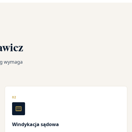
awicz
ług wymaga
02
Windykacja sądowa