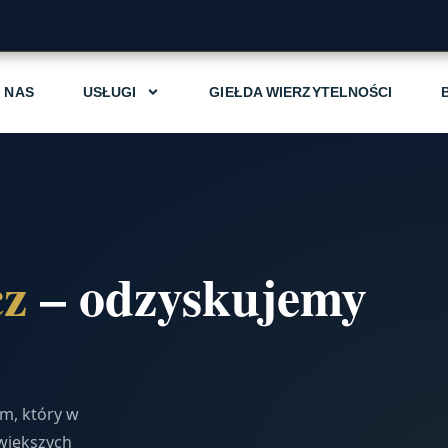
 NAS
USŁUGI
GIEŁDA WIERZYTELNOŚCI
cz
– odzyskujemy
em, który w
większych