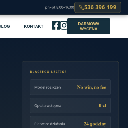
536 396 199
pn–pt 8:00–16:00
DARMOWA
BLOG
KONTAKT
WYCENA
DLACZEGO LECTIO?
No win, no fee
Model rozliczeń
0 zł
Opłata wstępna
24 godziny
Pierwsze działania