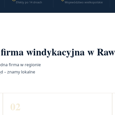
Efekty po 14 dniach
Województwo wielkopolskie
a firma windykacyjna w Raw
dna firma w regionie
ąd – znamy lokalne
02