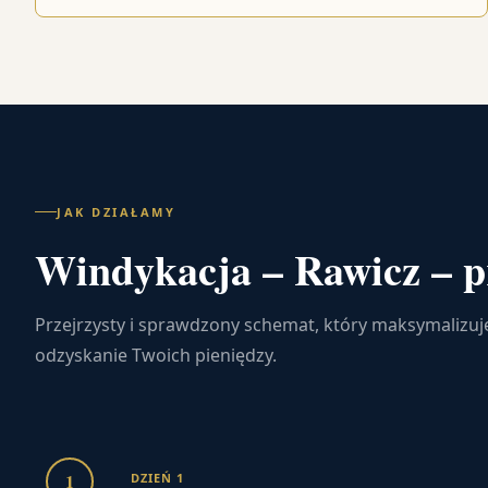
JAK DZIAŁAMY
Windykacja – Rawicz – p
Przejrzysty i sprawdzony schemat, który maksymalizuj
odzyskanie Twoich pieniędzy.
1
DZIEŃ 1