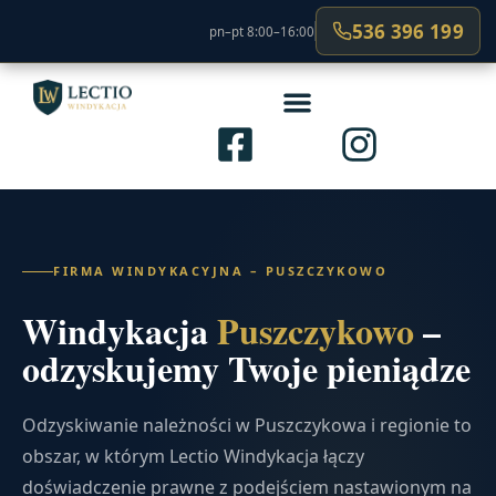
536 396 199
pn–pt 8:00–16:00
FIRMA WINDYKACYJNA – PUSZCZYKOWO
Windykacja
Puszczykowo
–
odzyskujemy Twoje pieniądze
Odzyskiwanie należności w Puszczykowa i regionie to
obszar, w którym Lectio Windykacja łączy
doświadczenie prawne z podejściem nastawionym na