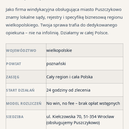
są
tr
syt
w
jes
Jako firma windykacyjna obsługująca miasto Puszczykowo
fi
ró
in
znamy lokalne sądy, rejestry i specyfikę biznesową regionu
po
mi
wielkopolskiego. Twoja sprawa trafia do dedykowanego
ni
opiekuna – nie na infolinię. Działamy w całej Polsce.
po
i
wielkopolskie
in
WOJEWÓDZTWO
skł
poznański
POWIAT
ma
–
Cały region i cała Polska
ZASIĘG
za
po
24 godziny od zlecenia
START DZIAŁAŃ
de
o
No win, no fee – brak opłat wstępnych
MODEL ROZLICZEŃ
str
wi
ul. Kiełczowska 70, 51-354 Wrocław
SIEDZIBA
i
(obsługujemy Puszczykowo)