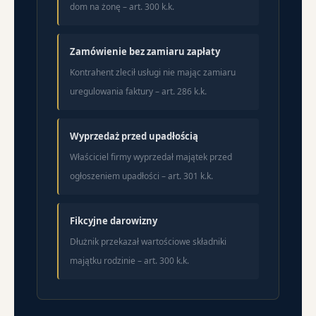
dom na żonę – art. 300 k.k.
Zamówienie bez zamiaru zapłaty
Kontrahent zlecił usługi nie mając zamiaru
uregulowania faktury – art. 286 k.k.
Wyprzedaż przed upadłością
Właściciel firmy wyprzedał majątek przed
ogłoszeniem upadłości – art. 301 k.k.
Fikcyjne darowizny
Dłużnik przekazał wartościowe składniki
majątku rodzinie – art. 300 k.k.