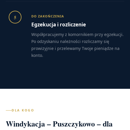
5
DO ZAKOŃCZENIA
Egzekucja i rozliczenie
Współpracujemy z komornikiem przy egzekucji.
Po odzyskaniu należności rozliczamy się
prowizyjnie i przelewamy Twoje pieniądze na
konto.
DLA KOGO
Windykacja – Puszczykowo – dla