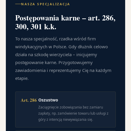
NASZA SPECJALIZACJA
Postępowania karne – art. 286,
300, 301 k.k.
To nasza specjalność, rzadka wśród firm
windykacyjnych w Polsce. Gdy dłużnik celowo
działa na szkodę wierzyciela – inicjujemy
postępowanie karne. Przygotowujemy
zawiadomienia i reprezentujemy Cię na każdym
etapie.
Art. 286
Oszustwo
Zaciągnięcie zobowiązania bez zamiaru
zapłaty, np. zamówienie towaru lub usługi z
góry z intencją niewywiązania się.