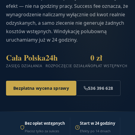
efekt — nie na godziny pracy. Success fee oznacza, że
wynagrodzenie naliczamy wyłącznie od kwot realnie
odzyskanych, a samo zlecenie nie generuje żadnych
kosztów wstępnych. Windykację polubowną
uruchamiamy już w 24 godziny.
Cała Polska
24h
0 zł
ZASIĘG DZIAŁANIA
ROZPOCZĘCIE DZIAŁAŃ
OPŁAT WSTĘPNYCH
Bezpłatna wycena sprawy
536 396 628
Bez opłat wstępnych
Start w 24 godziny
Płacisz tylko za sukces
Efekty po 14 dniach