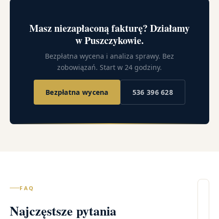
Masz niezapłaconą fakturę? Działamy
w Puszczykowie.
Bezpłatna wycena i analiza sprawy. Bez
zobowiązań. Start w 24 godziny.
Bezpłatna wycena
536 396 628
FAQ
Il
Najczęstsze pytania
wi
Pu