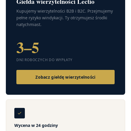
Giełda wierzytelności Lectio
Kupujemy wierzytelności B2B i B2C. Przejmujemy
pełne ryzyko windykacji. Ty otrzymujesz środki
natychmiast.
3–5
DNI ROBOCZYCH DO WYPŁATY
Zobacz giełdę wierzytelności
Wycena w 24 godziny