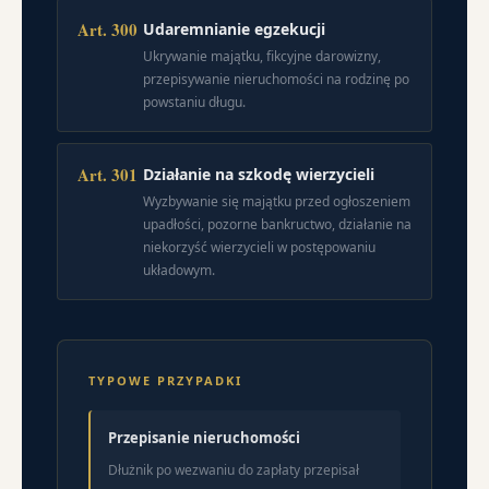
Art. 300
Udaremnianie egzekucji
Ukrywanie majątku, fikcyjne darowizny,
przepisywanie nieruchomości na rodzinę po
powstaniu długu.
Art. 301
Działanie na szkodę wierzycieli
Wyzbywanie się majątku przed ogłoszeniem
upadłości, pozorne bankructwo, działanie na
niekorzyść wierzycieli w postępowaniu
układowym.
TYPOWE PRZYPADKI
Przepisanie nieruchomości
Dłużnik po wezwaniu do zapłaty przepisał