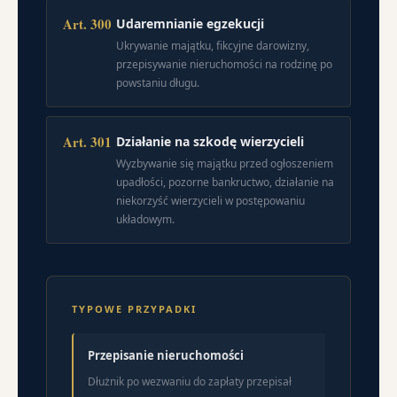
Art. 300
Udaremnianie egzekucji
Ukrywanie majątku, fikcyjne darowizny,
przepisywanie nieruchomości na rodzinę po
powstaniu długu.
Art. 301
Działanie na szkodę wierzycieli
Wyzbywanie się majątku przed ogłoszeniem
upadłości, pozorne bankructwo, działanie na
niekorzyść wierzycieli w postępowaniu
układowym.
TYPOWE PRZYPADKI
Przepisanie nieruchomości
Dłużnik po wezwaniu do zapłaty przepisał