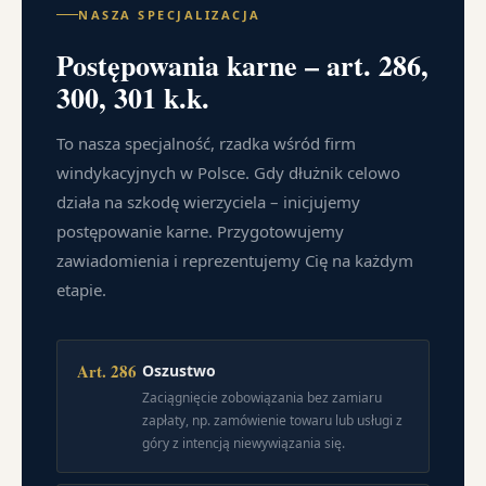
NASZA SPECJALIZACJA
Postępowania karne – art. 286,
300, 301 k.k.
To nasza specjalność, rzadka wśród firm
windykacyjnych w Polsce. Gdy dłużnik celowo
działa na szkodę wierzyciela – inicjujemy
postępowanie karne. Przygotowujemy
zawiadomienia i reprezentujemy Cię na każdym
etapie.
Art. 286
Oszustwo
Zaciągnięcie zobowiązania bez zamiaru
zapłaty, np. zamówienie towaru lub usługi z
góry z intencją niewywiązania się.