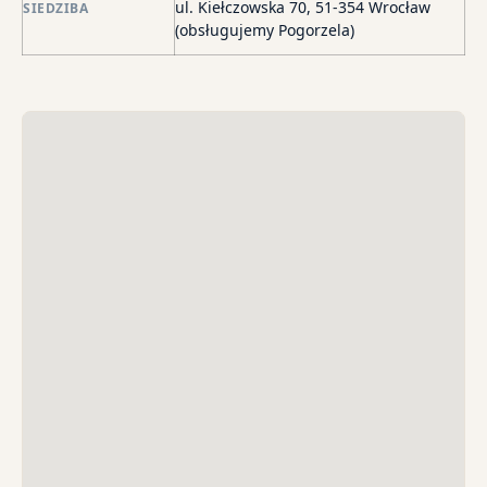
wi
ul. Kiełczowska 70, 51-354 Wrocław
SIEDZIBA
i
(obsługujemy Pogorzela)
sk
sp
do
egz
ko