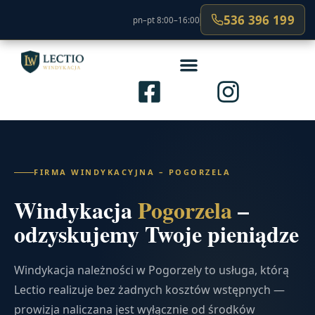
536 396 199
pn–pt 8:00–16:00
FIRMA WINDYKACYJNA – POGORZELA
Windykacja
Pogorzela
–
odzyskujemy Twoje pieniądze
Windykacja należności w Pogorzely to usługa, którą
Lectio realizuje bez żadnych kosztów wstępnych —
prowizja naliczana jest wyłącznie od środków