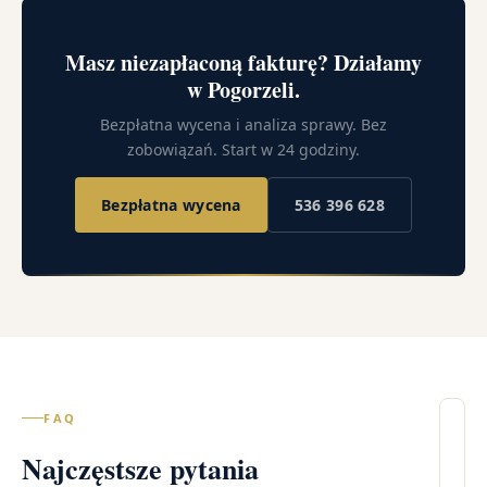
Masz niezapłaconą fakturę? Działamy
w Pogorzeli.
Bezpłatna wycena i analiza sprawy. Bez
zobowiązań. Start w 24 godziny.
Bezpłatna wycena
536 396 628
FAQ
Il
Najczęstsze pytania
wi
–