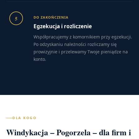
5
DO ZAKOŃCZENIA
Egzekucja i rozliczenie
Współpracujemy z komornikiem przy egzekucji.
Po odzyskaniu należności rozliczamy się
prowizyjnie i przelewamy Twoje pieniądze na
konto.
DLA KOGO
Windykacja – Pogorzela – dla firm i