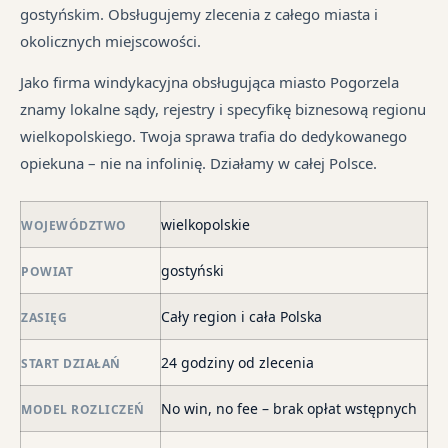
są
sp
śr
gostyńskim. Obsługujemy zlecenia z całego miasta i
We
pr
tr
okolicznych miejscowości.
je
są
jes
syt
w
in
Jako firma windykacyjna obsługująca miasto Pogorzela
fi
ró
znamy lokalne sądy, rejestry i specyfikę biznesową regionu
po
mi
wielkopolskiego. Twoja sprawa trafia do dedykowanego
ni
opiekuna – nie na infolinię. Działamy w całej Polsce.
po
i
wielkopolskie
in
WOJEWÓDZTWO
skł
gostyński
POWIAT
ma
–
Cały region i cała Polska
ZASIĘG
za
po
24 godziny od zlecenia
START DZIAŁAŃ
de
o
No win, no fee – brak opłat wstępnych
MODEL ROZLICZEŃ
str