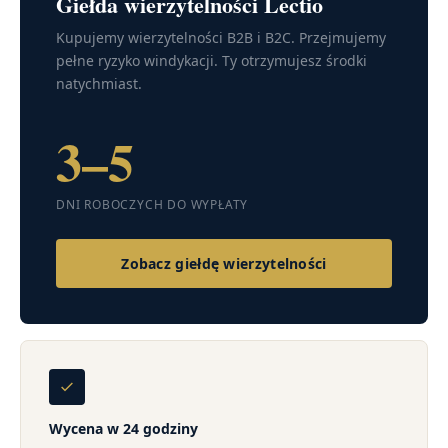
Giełda wierzytelności Lectio
Kupujemy wierzytelności B2B i B2C. Przejmujemy
pełne ryzyko windykacji. Ty otrzymujesz środki
natychmiast.
3–5
DNI ROBOCZYCH DO WYPŁATY
Zobacz giełdę wierzytelności
Wycena w 24 godziny