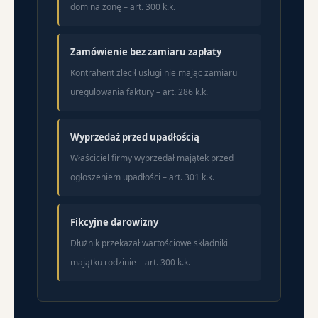
dom na żonę – art. 300 k.k.
Zamówienie bez zamiaru zapłaty
Kontrahent zlecił usługi nie mając zamiaru
uregulowania faktury – art. 286 k.k.
Wyprzedaż przed upadłością
Właściciel firmy wyprzedał majątek przed
ogłoszeniem upadłości – art. 301 k.k.
Fikcyjne darowizny
Dłużnik przekazał wartościowe składniki
majątku rodzinie – art. 300 k.k.