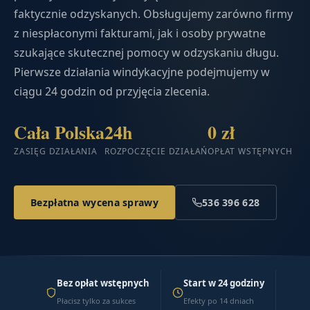
faktycznie odzyskanych. Obsługujemy zarówno firmy
z niespłaconymi fakturami, jak i osoby prywatne
szukające skutecznej pomocy w odzyskaniu długu.
Pierwsze działania windykacyjne podejmujemy w
ciągu 24 godzin od przyjęcia zlecenia.
Cała Polska
24h
0 zł
ZASIĘG DZIAŁANIA
ROZPOCZĘCIE DZIAŁAŃ
OPŁAT WSTĘPNYCH
Bezpłatna wycena sprawy
536 396 628
Bez opłat wstępnych
Start w 24 godziny
Płacisz tylko za sukces
Efekty po 14 dniach