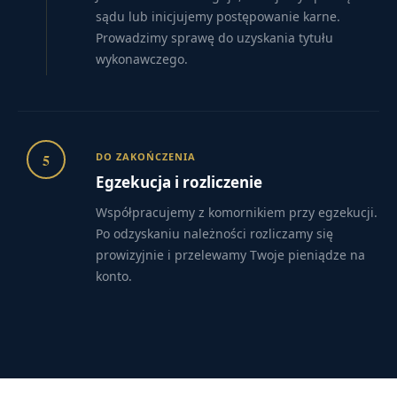
sądu lub inicjujemy postępowanie karne.
Prowadzimy sprawę do uzyskania tytułu
wykonawczego.
5
DO ZAKOŃCZENIA
Egzekucja i rozliczenie
Współpracujemy z komornikiem przy egzekucji.
Po odzyskaniu należności rozliczamy się
prowizyjnie i przelewamy Twoje pieniądze na
konto.