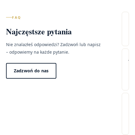
FAQ
Il
Najczęstsze pytania
wi
– 
Nie znalazłeś odpowiedzi? Zadzwoń lub napisz
Lec
– odpowiemy na każde pytanie.
Wi
Ja
pr
tr
Zadzwoń do nas
wy
wi
w
po
mo
Dzi
pr
za
Cz
„n
w
wi
win
ci
pr
no
24
dł
fee
go
Ni