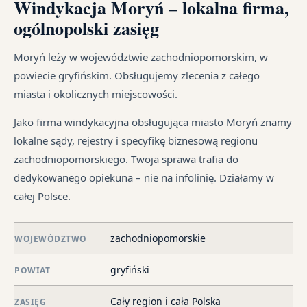
Windykacja Moryń – lokalna firma,
z
re
i
te
um
sz
ogólnopolski zasięg
ust
jak
cy
na
ma
i
Ka
od
Moryń leży w województwie zachodniopomorskim, w
dłu
są
sp
śr
powiecie gryfińskim. Obsługujemy zlecenia z całego
We
pr
tr
miasta i okolicznych miejscowości.
je
są
jes
syt
w
in
Jako firma windykacyjna obsługująca miasto Moryń znamy
fi
ró
lokalne sądy, rejestry i specyfikę biznesową regionu
po
mi
zachodniopomorskiego. Twoja sprawa trafia do
ni
dedykowanego opiekuna – nie na infolinię. Działamy w
po
całej Polsce.
i
in
skł
zachodniopomorskie
WOJEWÓDZTWO
ma
gryfiński
POWIAT
–
za
Cały region i cała Polska
ZASIĘG
po