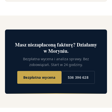
Masz niezapłaconą fakturę? Działamy
w Moryniu.
Bezpłatna wycena i analiza sprawy. Bez
zobowiązań. Start w 24 godziny.
Bezpłatna wycena
536 396 628