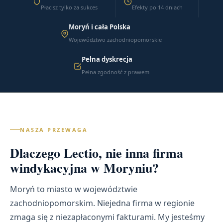
Płacisz tylko za sukces
Efekty po 14 dniach
Moryń i cała Polska
Województwo zachodniopomorskie
Pełna dyskrecja
Pełna zgodność z prawem
NASZA PRZEWAGA
Dlaczego Lectio, nie inna firma
windykacyjna w Moryniu?
Moryń to miasto w województwie
zachodniopomorskim. Niejedna firma w regionie
zmaga się z niezapłaconymi fakturami. My jesteśmy