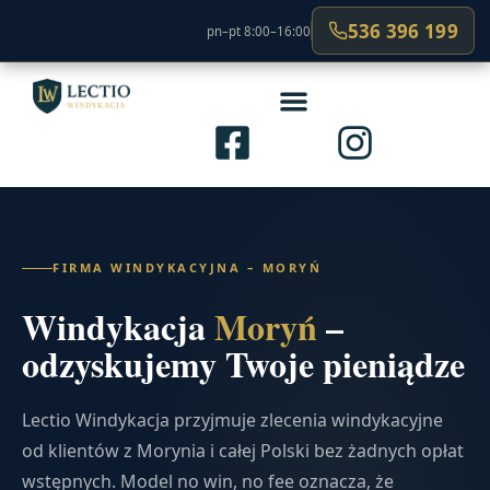
536 396 199
pn–pt 8:00–16:00
FIRMA WINDYKACYJNA – MORYŃ
Windykacja
Moryń
–
odzyskujemy Twoje pieniądze
Lectio Windykacja przyjmuje zlecenia windykacyjne
od klientów z Morynia i całej Polski bez żadnych opłat
wstępnych. Model no win, no fee oznacza, że