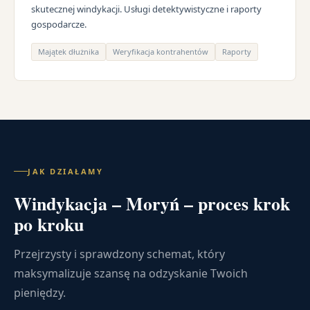
skutecznej windykacji. Usługi detektywistyczne i raporty
gospodarcze.
Majątek dłużnika
Weryfikacja kontrahentów
Raporty
JAK DZIAŁAMY
Windykacja – Moryń – proces krok
po kroku
Przejrzysty i sprawdzony schemat, który
maksymalizuje szansę na odzyskanie Twoich
pieniędzy.