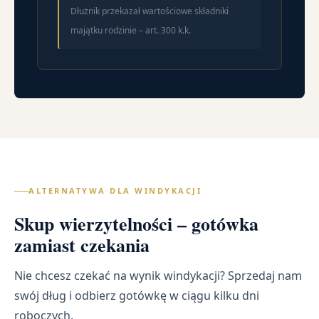
Dłużnik przekazał wartościowe składniki
majątku rodzinie – art. 300 k.k.
ALTERNATYWA DLA WINDYKACJI
Skup wierzytelności – gotówka
zamiast czekania
Nie chcesz czekać na wynik windykacji? Sprzedaj nam
swój dług i odbierz gotówkę w ciągu kilku dni
roboczych.