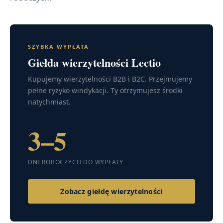
SZYBKA WYPŁATA
Giełda wierzytelności Lectio
Kupujemy wierzytelności B2B i B2C. Przejmujemy
pełne ryzyko windykacji. Ty otrzymujesz środki
natychmiast.
3–5
DNI ROBOCZYCH DO WYPŁATY
Zobacz giełdę wierzytelności