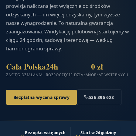
prowizja naliczana jest wyłącznie od środków
odzyskanych — im więcej odzyskamy, tym wyższe
nasze wynagrodzenie. To naturalna gwarancja
zaangażowania. Windykację polubowną startujemy w
ciągu 24 godzin, sądową i terenową — według
harmonogramu sprawy.
Cała Polska
24h
0 zł
ZASIĘG DZIAŁANIA
ROZPOCZĘCIE DZIAŁAŃ
OPŁAT WSTĘPNYCH
Bezpłatna wycena sprawy
536 396 628
Bez opłat wstępnych
Start w 24 godziny