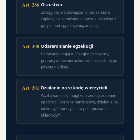
Art. 286
Oszustwo
Zaciągnięcie zobowiązania bez zamiaru
zapłaty, np. zamówienie towaru lub usługi z
góry z intencją niewywiązania się.
Art. 300
Udaremnianie egzekucji
Ukrywanie majątku, fikcyjne darowizny,
przepisywanie nieruchomości na rodzinę po
powstaniu długu.
Art. 301
Działanie na szkodę wierzycieli
Wyzbywanie się majątku przed ogłoszeniem
upadłości, pozorne bankructwo, działanie na
niekorzyść wierzycieli w postępowaniu
układowym.