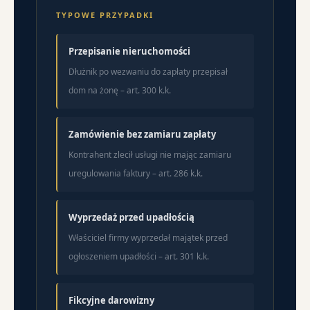
TYPOWE PRZYPADKI
Przepisanie nieruchomości
Dłużnik po wezwaniu do zapłaty przepisał
dom na żonę – art. 300 k.k.
Zamówienie bez zamiaru zapłaty
Kontrahent zlecił usługi nie mając zamiaru
uregulowania faktury – art. 286 k.k.
Wyprzedaż przed upadłością
Właściciel firmy wyprzedał majątek przed
ogłoszeniem upadłości – art. 301 k.k.
Fikcyjne darowizny