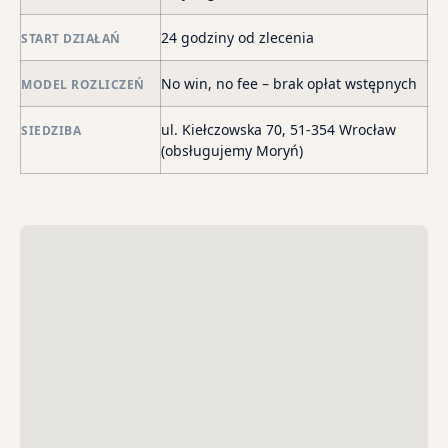
de
24 godziny od zlecenia
START DZIAŁAŃ
o
str
No win, no fee – brak opłat wstępnych
MODEL ROZLICZEŃ
wi
i
ul. Kiełczowska 70, 51-354 Wrocław
SIEDZIBA
sk
(obsługujemy Moryń)
sp
do
egz
ko