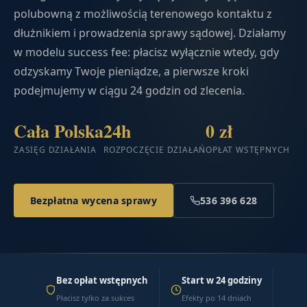
polubowną z możliwością terenowego kontaktu z
dłużnikiem i prowadzenia sprawy sądowej. Działamy
w modelu success fee: płacisz wyłącznie wtedy, gdy
odzyskamy Twoje pieniądze, a pierwsze kroki
podejmujemy w ciągu 24 godzin od zlecenia.
Cała Polska
24h
0 zł
ZASIĘG DZIAŁANIA
ROZPOCZĘCIE DZIAŁAŃ
OPŁAT WSTĘPNYCH
Bezpłatna wycena sprawy
536 396 628
Bez opłat wstępnych
Start w 24 godziny
Płacisz tylko za sukces
Efekty po 14 dniach