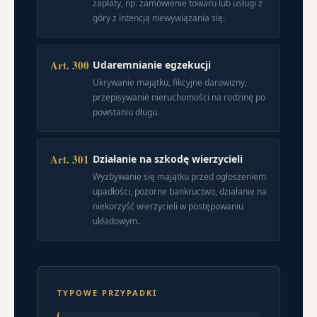
zapłaty, np. zamówienie towaru lub usługi z
góry z intencją niewywiązania się.
Art. 300
Udaremnianie egzekucji
Ukrywanie majątku, fikcyjne darowizny,
przepisywanie nieruchomości na rodzinę po
powstaniu długu.
Art. 301
Działanie na szkodę wierzycieli
Wyzbywanie się majątku przed ogłoszeniem
upadłości, pozorne bankructwo, działanie na
niekorzyść wierzycieli w postępowaniu
układowym.
TYPOWE PRZYPADKI