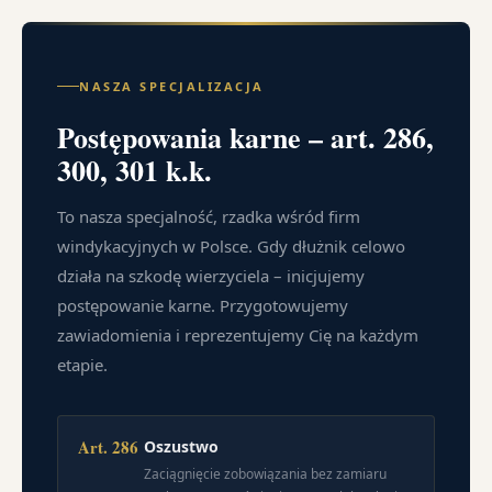
NASZA SPECJALIZACJA
Postępowania karne – art. 286,
300, 301 k.k.
To nasza specjalność, rzadka wśród firm
windykacyjnych w Polsce. Gdy dłużnik celowo
działa na szkodę wierzyciela – inicjujemy
postępowanie karne. Przygotowujemy
zawiadomienia i reprezentujemy Cię na każdym
etapie.
Art. 286
Oszustwo
Zaciągnięcie zobowiązania bez zamiaru