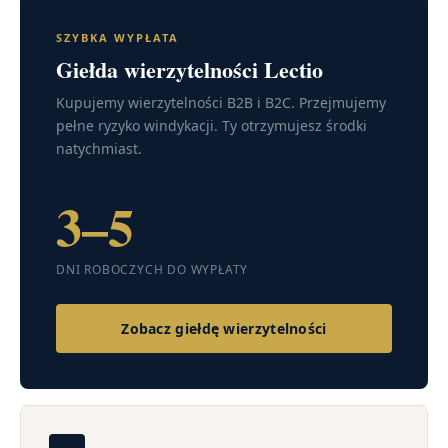
SZYBKA WYPŁATA
Giełda wierzytelności Lectio
Kupujemy wierzytelności B2B i B2C. Przejmujemy
pełne ryzyko windykacji. Ty otrzymujesz środki
natychmiast.
3–5
DNI ROBOCZYCH DO WYPŁATY
Zobacz giełdę wierzytelności