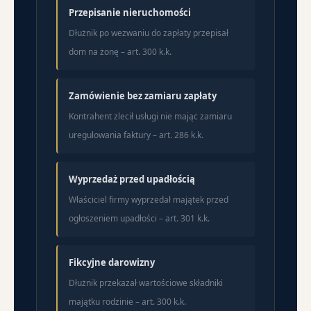
Przepisanie nieruchomości
Dłużnik po wezwaniu do zapłaty przepisał
dom na żonę – art. 300 k.k.
Zamówienie bez zamiaru zapłaty
Kontrahent zlecił usługi nie mając zamiaru
uregulowania faktury – art. 286 k.k.
Wyprzedaż przed upadłością
Właściciel firmy wyprzedał majątek przed
ogłoszeniem upadłości – art. 301 k.k.
Fikcyjne darowizny
Dłużnik przekazał wartościowe składniki
majątku rodzinie – art. 300 k.k.