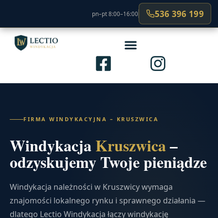
536 396 199
pn–pt 8:00–16:00
FIRMA WINDYKACYJNA – KRUSZWICA
Windykacja
Kruszwica
–
odzyskujemy Twoje pieniądze
Windykacja należności w Kruszwicy wymaga
znajomości lokalnego rynku i sprawnego działania —
dlatego Lectio Windykacja łączy windykację