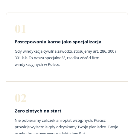
01
Postępowania karne jako specjalizacja
Gdy windykacja cywilna zawodzi, stosujemy art. 286, 300 i
301 k.k. To nasza specjalność, rzadka wśród firm
windykacyjnych w Polsce.
02
Zero złotych na start
Nie pobieramy zaliczek ani opłat wstępnych. Płacisz
prowizję wyłącznie gdy odzyskamy Twoje pieniądze. Twoje
ryzyko finansowe wynosi dokładnie 0 zł.