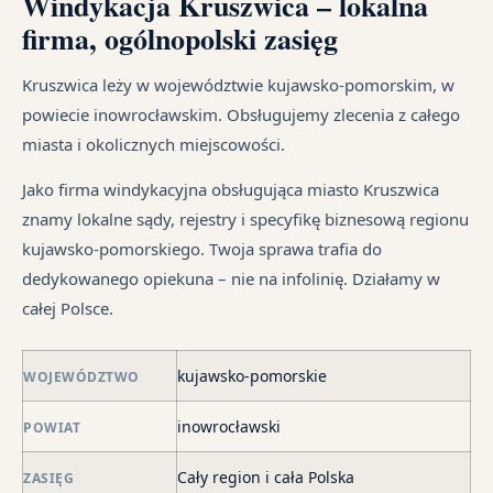
Windykacja Kruszwica – lokalna
i
wi
cy
na
firma, ogólnopolski zasięg
ust
te
Ka
od
ma
jak
sp
śr
Kruszwica leży w województwie kujawsko-pomorskim, w
dłu
i
tr
powiecie inowrocławskim. Obsługujemy zlecenia z całego
We
są
jes
miasta i okolicznych miejscowości.
je
pr
in
syt
są
Jako firma windykacyjna obsługująca miasto Kruszwica
fi
w
znamy lokalne sądy, rejestry i specyfikę biznesową regionu
po
ró
kujawsko-pomorskiego. Twoja sprawa trafia do
ni
mi
dedykowanego opiekuna – nie na infolinię. Działamy w
po
całej Polsce.
i
in
skł
kujawsko-pomorskie
WOJEWÓDZTWO
ma
inowrocławski
POWIAT
–
za
Cały region i cała Polska
ZASIĘG
po