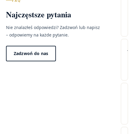
FAQ
Il
Najczęstsze pytania
wi
–
Kr
Nie znalazłeś odpowiedzi? Zadzwoń lub napisz
– odpowiemy na każde pytanie.
Lec
Wi
Ja
Zadzwoń do nas
pr
tr
wy
wi
w
po
mo
Dzi
pr
za
Cz
„n
w
wi
win
ci
pr
no
24
dł
fee
go
Ni
Tak
od
ma