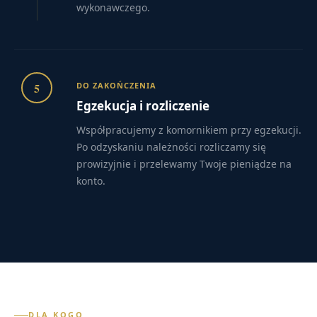
wykonawczego.
5
DO ZAKOŃCZENIA
Egzekucja i rozliczenie
Współpracujemy z komornikiem przy egzekucji.
Po odzyskaniu należności rozliczamy się
prowizyjnie i przelewamy Twoje pieniądze na
konto.
DLA KOGO