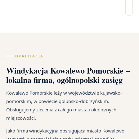
pr
re
ma
zn
Ka
go
ku
ni
sp
od
W
po
ka
oc
raz
ra
Pr
po
in
us
po
wy
po
Lec
w
zal
ką
of
cał
z
re
LOKALIZACJA
wy
Pol
um
sz
go
–
Windykacja Kowalewo Pomorskie –
cy
na
i
za
Ka
od
lokalna firma, ogólnopolski zasięg
ust
wi
sp
śr
ma
te
tr
Kowalewo Pomorskie leży w województwie kujawsko-
dłu
jak
jes
pomorskim, w powiecie golubsko-dobrzyńskim.
We
i
in
Obsługujemy zlecenia z całego miasta i okolicznych
je
są
miejscowości.
syt
pr
fi
są
Jako firma windykacyjna obsługująca miasto Kowalewo
po
w
Pomorskie znamy lokalne sądy, rejestry i specyfikę