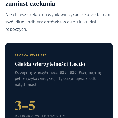
zamiast czekania
Nie chcesz czekać na wynik windykacji? Sprzedaj nam
swój dług i odbierz gotówkę w ciągu kilku dni
roboczych.
SZYBKA WYPŁATA
Giełda wierzytelności Lectio
Kupujemy wierzytelności B2B i B2C. Przejmujemy
pełne ryzyko windykacji. Ty otrzymujesz środki
natychmiast.
3–5
DNI ROBOCZYCH DO WYPŁATY