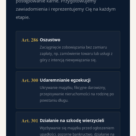
postępowanie karne. Przygotowujemy
zawiadomienia i reprezentujemy Cię na każdym
etapie.
Art. 286
Oszustwo
Zaciągnięcie zobowiązania bez zamiaru
zapłaty, np. zamówienie towaru lub usługi z
góry z intencją niewywiązania się.
Art. 300
Udaremnianie egzekucji
Ukrywanie majątku, fikcyjne darowizny,
przepisywanie nieruchomości na rodzinę po
powstaniu długu.
Art. 301
Działanie na szkodę wierzycieli
Wyzbywanie się majątku przed ogłoszeniem
upadłości, pozorne bankructwo, działanie na