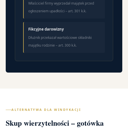
Właściciel firmy wyprzedał majątek przed
ogłoszeniem upadłości – art. 301 k.k.
Fikcyjne darowizny
Dłużnik przekazał wartościowe składniki
majątku rodzinie – art. 300 k.k.
ALTERNATYWA DLA WINDYKACJI
Skup wierzytelności – gotówka