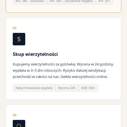
Art. 286 – oszustwo
Art. 300 – ukrywanie majątku
Art. 301
05
Skup wierzytelności
Kupujemy wierzytelności za gotówkę. Wycena w 24 godziny,
wypłata w 3–5 dni roboczych. Ryzyko dalszej windykacji
przechodzi w całości na nas. Giełda wierzytelności online.
Natychmiastowa wypłata
Wycena 24h
B2B i B2C
06