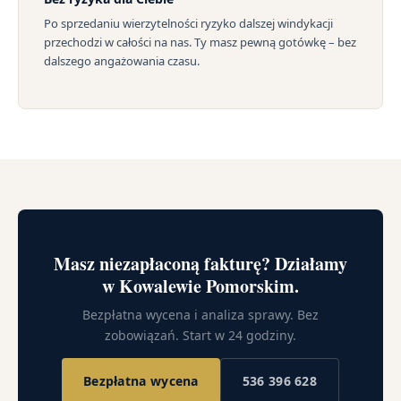
Po sprzedaniu wierzytelności ryzyko dalszej windykacji
przechodzi w całości na nas. Ty masz pewną gotówkę – bez
dalszego angażowania czasu.
Masz niezapłaconą fakturę? Działamy
w Kowalewie Pomorskim.
Bezpłatna wycena i analiza sprawy. Bez
zobowiązań. Start w 24 godziny.
Bezpłatna wycena
536 396 628