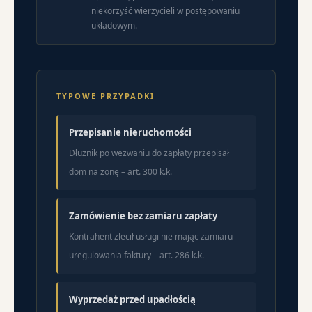
niekorzyść wierzycieli w postępowaniu
układowym.
TYPOWE PRZYPADKI
Przepisanie nieruchomości
Dłużnik po wezwaniu do zapłaty przepisał
dom na żonę – art. 300 k.k.
Zamówienie bez zamiaru zapłaty
Kontrahent zlecił usługi nie mając zamiaru
uregulowania faktury – art. 286 k.k.
Wyprzedaż przed upadłością