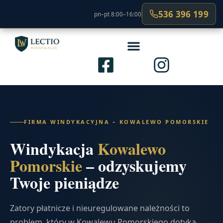
536 396 199
pn–pt 8:00–16:00
FIRMA WINDYKACYJNA – KOWALEWO POMORSKIE
Windykacja
Kowalewo
Pomorskie
– odzyskujemy
Twoje pieniądze
Zatory płatnicze i nieuregulowane należności to
problem, który w Kowalewu Pomorskiego dotyka