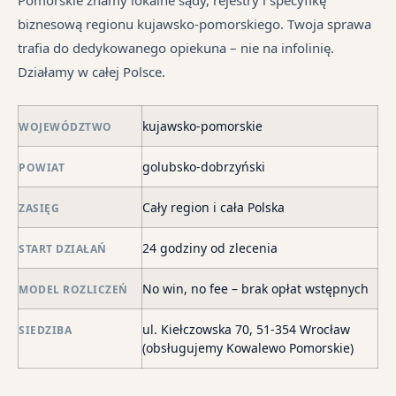
ni
ró
biznesową regionu kujawsko-pomorskiego. Twoja sprawa
po
mi
trafia do dedykowanego opiekuna – nie na infolinię.
i
Działamy w całej Polsce.
in
skł
ma
kujawsko-pomorskie
WOJEWÓDZTWO
–
golubsko-dobrzyński
za
POWIAT
po
Cały region i cała Polska
ZASIĘG
de
o
24 godziny od zlecenia
START DZIAŁAŃ
str
wi
No win, no fee – brak opłat wstępnych
MODEL ROZLICZEŃ
i
sk
ul. Kiełczowska 70, 51-354 Wrocław
SIEDZIBA
sp
(obsługujemy Kowalewo Pomorskie)
do
egz