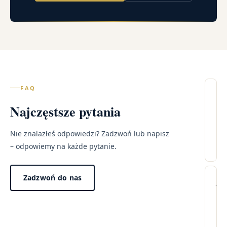
FAQ
Il
Najczęstsze pytania
wi
–
Ko
Nie znalazłeś odpowiedzi? Zadzwoń lub napisz
Po
– odpowiemy na każde pytanie.
Lec
Zadzwoń do nas
Wi
Ja
pr
tr
wy
wi
w
po