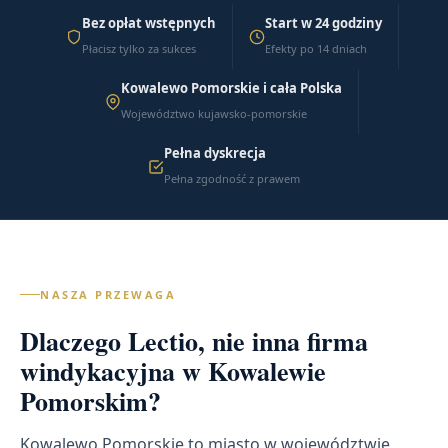
Bez opłat wstępnych
Start w 24 godziny
Płacisz tylko za sukces
Efekty po 14 dniach
Kowalewo Pomorskie i cała Polska
Województwo kujawsko-pomorskie
Pełna dyskrecja
Pełna zgodność z prawem
NASZA PRZEWAGA
Dlaczego Lectio, nie inna firma
windykacyjna w Kowalewie
Pomorskim?
Kowalewo Pomorskie to miasto w województwie