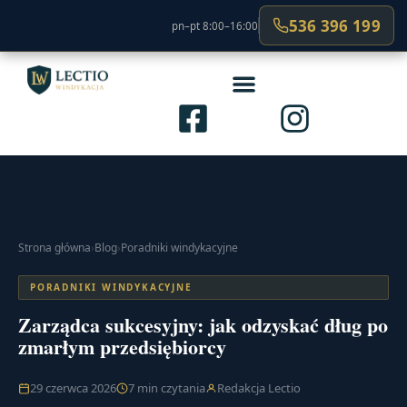
536 396 199
pn–pt 8:00–16:00
Strona główna
›
Blog
›
Poradniki windykacyjne
PORADNIKI WINDYKACYJNE
Zarządca sukcesyjny: jak odzyskać dług po
zmarłym przedsiębiorcy
29 czerwca 2026
7 min czytania
Redakcja Lectio