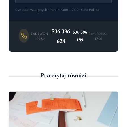
0 zł opłat wstępnych · Pon–Pt 9:00–17:00 · Cała Polska
536 396
536 396
ZADZWOŃ
Pon–Pt 9:00–
199
TERAZ
17:00
628
Przeczytaj również