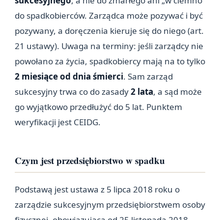
sukcesyjnego
, a nie do zmarłego ani „w ciemno”
do spadkobierców. Zarządca może pozywać i być
pozywany, a doręczenia kieruje się do niego (art.
21 ustawy). Uwaga na terminy: jeśli zarządcy nie
powołano za życia, spadkobiercy mają na to tylko
2 miesiące od dnia śmierci
. Sam zarząd
sukcesyjny trwa co do zasady
2 lata
, a sąd może
go wyjątkowo przedłużyć do 5 lat. Punktem
weryfikacji jest CEIDG.
Czym jest przedsiębiorstwo w spadku
Podstawą jest ustawa z 5 lipca 2018 roku o
zarządzie sukcesyjnym przedsiębiorstwem osoby
fizycznej, obowiązująca od 25 listopada 2018