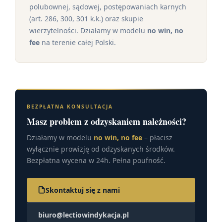
polubownej, sądowej, postępowaniach karnych
(art. 286, 300, 301 k.k.) oraz skupie
wierzytelności. Działamy w modelu
no win, no
fee
na terenie całej Polski.
BEZPŁATNA KONSULTACJA
Masz problem z odzyskaniem należności?
Działamy w modelu
no win, no fee
– płacisz
wyłącznie prowizję od odzyskanych środków.
Bezpłatna wycena w 24h. Pełna poufność.
Skontaktuj się z nami
biuro@lectiowindykacja.pl