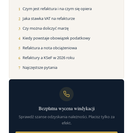
1
Czym jest refaktura i na czym się opiera
2
Jaka stawka VAT na refakturze
3
Czy można doliczyć marżę
4
Kiedy powstaje obowiązek podatkowy
5
Refaktura a nota obciążeniowa
6
Refaktury a KSeF w 2026 roku
7
Najczęstsze pytania
Bezpłatna wycena windykacji
Sprawdź szanse odzyskania należności. Płacisz tylko za
efekt.