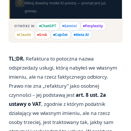
Kliknij dowolny model AI poniżej — prompt jest już
gotowy.
ChatGPT
Gemini
Perplexity
OTWÓRZ W:
Claude
Grok
Copilot
Meta AI
TL;DR.
Refaktura to potoczna nazwa
odsprzedaży usługi, którą nabyłeś we własnym
imieniu, ale na rzecz faktycznego odbiorcy.
Prawo nie zna „refaktury” jako osobnej
czynności – jej podstawą jest
art. 8 ust. 2a
ustawy o VAT
, zgodnie z którym podatnik
działający we własnym imieniu, ale na rzecz
osoby trzeciej, jest traktowany tak, jakby sam