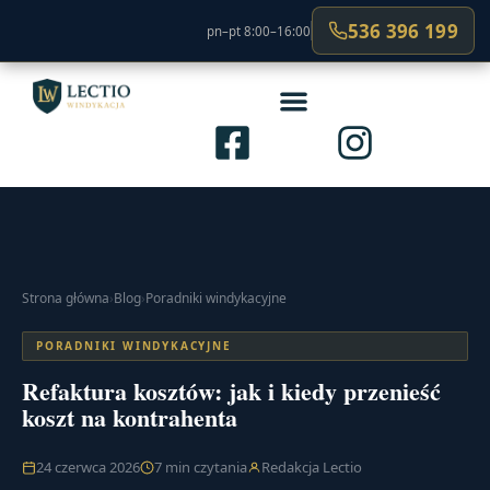
536 396 199
pn–pt 8:00–16:00
Strona główna
›
Blog
›
Poradniki windykacyjne
PORADNIKI WINDYKACYJNE
Refaktura kosztów: jak i kiedy przenieść
koszt na kontrahenta
24 czerwca 2026
7 min czytania
Redakcja Lectio