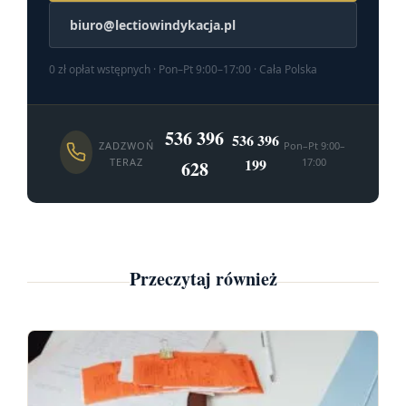
biuro@lectiowindykacja.pl
0 zł opłat wstępnych · Pon–Pt 9:00–17:00 · Cała Polska
536 396
536 396
ZADZWOŃ
Pon–Pt 9:00–
199
TERAZ
17:00
628
Przeczytaj również