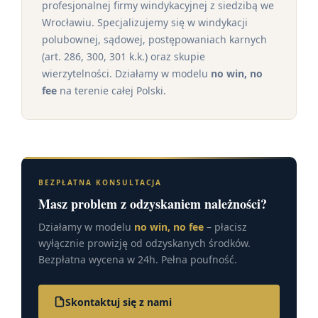
profesjonalnej firmy windykacyjnej z siedzibą we
Wrocławiu. Specjalizujemy się w windykacji
polubownej, sądowej, postępowaniach karnych
(art. 286, 300, 301 k.k.) oraz skupie
wierzytelności. Działamy w modelu
no win, no
fee
na terenie całej Polski.
BEZPŁATNA KONSULTACJA
Masz problem z odzyskaniem należności?
Działamy w modelu
no win, no fee
– płacisz
wyłącznie prowizję od odzyskanych środków.
Bezpłatna wycena w 24h. Pełna poufność.
Skontaktuj się z nami