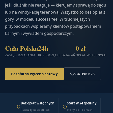
jeśli dłużnik nie reaguje — kierujemy sprawę do sądu
lub na windykację terenową. Wszystko to bez opłat z
góry, w modelu success fee. W trudniejszych
przypadkach wspieramy klientów postępowaniem
karnym i wywiadem gospodarczym.
Cała Polska
24h
0 zł
ZASIĘG DZIAŁANIA
ROZPOCZĘCIE DZIAŁAŃ
OPŁAT WSTĘPNYCH
Bezpłatna wycena sprawy
536 396 628
Bez opłat wstępnych
Start w 24 godziny
Płacisz tylko za sukces
Efekty po 14 dniach