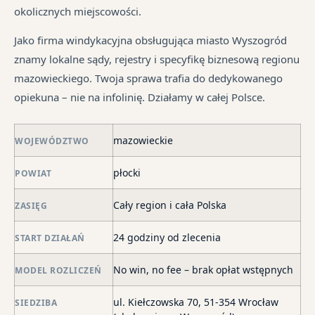
pr
sp
śr
okolicznych miejscowości.
je
są
tr
syt
w
jes
Jako firma windykacyjna obsługująca miasto Wyszogród
fi
ró
in
znamy lokalne sądy, rejestry i specyfikę biznesową regionu
po
mi
mazowieckiego. Twoja sprawa trafia do dedykowanego
ni
opiekuna – nie na infolinię. Działamy w całej Polsce.
po
i
mazowieckie
in
WOJEWÓDZTWO
skł
płocki
POWIAT
ma
–
Cały region i cała Polska
ZASIĘG
za
po
24 godziny od zlecenia
START DZIAŁAŃ
de
o
No win, no fee – brak opłat wstępnych
MODEL ROZLICZEŃ
str
wi
ul. Kiełczowska 70, 51-354 Wrocław
SIEDZIBA