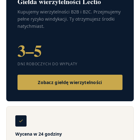
Giełda wierzytelności Lectio
Kupujemy wierzytelności B2B i B2C. Przejmujemy
pełne ryzyko windykacji. Ty otrzymujesz środki
natychmiast.
3–5
DNI ROBOCZYCH DO WYPŁATY
Zobacz giełdę wierzytelności
Wycena w 24 godziny