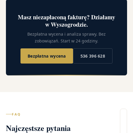
Masz niezapłaconą fakturę? Działamy
w Wyszogrodzie.
Bezpłatna wycena i analiza sprawy. Bez
zobowiązań. Start w 24 godziny.
Bezpłatna wycena
536 396 628
FAQ
Il
Najczęstsze pytania
wi
–