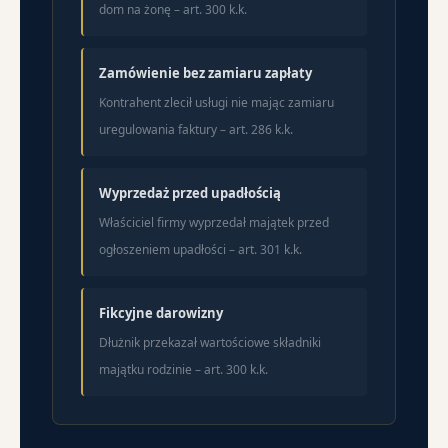
dom na żonę – art. 300 k.k.
Zamówienie bez zamiaru zapłaty
Kontrahent zlecił usługi nie mając zamiaru
uregulowania faktury – art. 286 k.k.
Wyprzedaż przed upadłością
Właściciel firmy wyprzedał majątek przed
ogłoszeniem upadłości – art. 301 k.k.
Fikcyjne darowizny
Dłużnik przekazał wartościowe składniki
majątku rodzinie – art. 300 k.k.