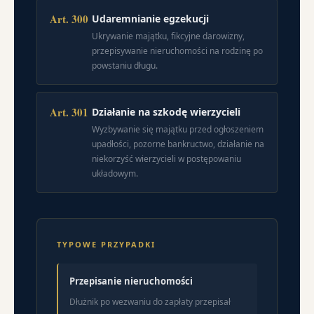
Art. 300
Udaremnianie egzekucji
Ukrywanie majątku, fikcyjne darowizny,
przepisywanie nieruchomości na rodzinę po
powstaniu długu.
Art. 301
Działanie na szkodę wierzycieli
Wyzbywanie się majątku przed ogłoszeniem
upadłości, pozorne bankructwo, działanie na
niekorzyść wierzycieli w postępowaniu
układowym.
TYPOWE PRZYPADKI
Przepisanie nieruchomości
Dłużnik po wezwaniu do zapłaty przepisał