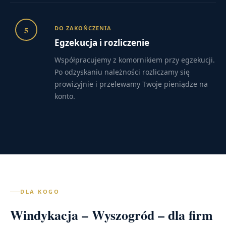
5
DO ZAKOŃCZENIA
Egzekucja i rozliczenie
Współpracujemy z komornikiem przy egzekucji.
Po odzyskaniu należności rozliczamy się
prowizyjnie i przelewamy Twoje pieniądze na
konto.
DLA KOGO
Windykacja – Wyszogród – dla firm