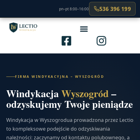
536 396 199
pn–pt 8:00–16:00
FIRMA WINDYKACYJNA – WYSZOGRÓD
Windykacja
Wyszogród
–
odzyskujemy Twoje pieniądze
Windykacja w Wyszogrodua prowadzona przez Lectio
to kompleksowe podejście do odzyskiwania
należności: zaczynamy od kontaktu polubownego, a