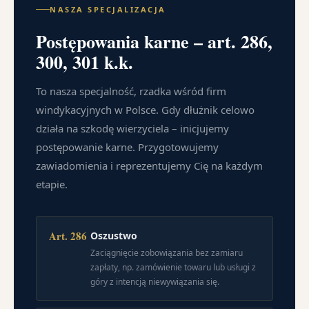
NASZA SPECJALIZACJA
Postępowania karne – art. 286,
300, 301 k.k.
To nasza specjalność, rzadka wśród firm
windykacyjnych w Polsce. Gdy dłużnik celowo
działa na szkodę wierzyciela – inicjujemy
postępowanie karne. Przygotowujemy
zawiadomienia i reprezentujemy Cię na każdym
etapie.
Art. 286
Oszustwo
Zaciągnięcie zobowiązania bez zamiaru
zapłaty, np. zamówienie towaru lub usługi z
góry z intencją niewywiązania się.