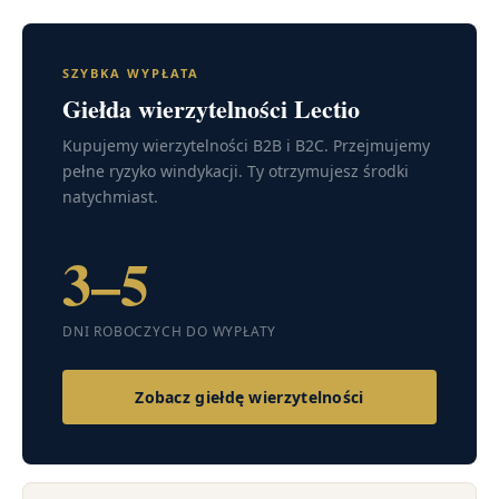
SZYBKA WYPŁATA
Giełda wierzytelności Lectio
Kupujemy wierzytelności B2B i B2C. Przejmujemy
pełne ryzyko windykacji. Ty otrzymujesz środki
natychmiast.
3–5
DNI ROBOCZYCH DO WYPŁATY
Zobacz giełdę wierzytelności