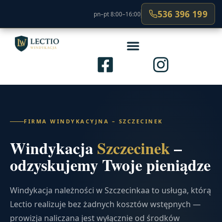
536 396 199
pn–pt 8:00–16:00
FIRMA WINDYKACYJNA – SZCZECINEK
Windykacja
Szczecinek
–
odzyskujemy Twoje pieniądze
Windykacja należności w Szczecinkaa to usługa, którą
Lectio realizuje bez żadnych kosztów wstępnych —
prowizja naliczana jest wyłącznie od środków