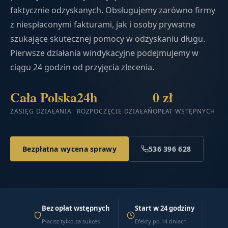
faktycznie odzyskanych. Obsługujemy zarówno firmy
z niespłaconymi fakturami, jak i osoby prywatne
szukające skutecznej pomocy w odzyskaniu długu.
Pierwsze działania windykacyjne podejmujemy w
ciągu 24 godzin od przyjęcia zlecenia.
Cała Polska
24h
0 zł
ZASIĘG DZIAŁANIA
ROZPOCZĘCIE DZIAŁAŃ
OPŁAT WSTĘPNYCH
Bezpłatna wycena sprawy
536 396 628
Bez opłat wstępnych
Start w 24 godziny
Płacisz tylko za sukces
Efekty po 14 dniach