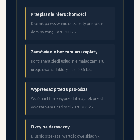
Przepisanie nieruchomości
Dłużnik po wezwaniu do zapłaty przepisał
dom na żonę – art. 300 k.k.
Zamówienie bez zamiaru zapłaty
Kontrahent zlecił usługi nie mając zamiaru
uregulowania faktury – art. 286 k.k.
Wyprzedaż przed upadłością
Właściciel firmy wyprzedał majątek przed
ogłoszeniem upadłości – art. 301 k.k.
Fikcyjne darowizny
Dłużnik przekazał wartościowe składniki