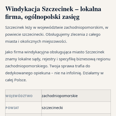
re
go
wi
Windykacja Szczecinek – lokalna
um
sz
i
te
cy
na
firma, ogólnopolski zasięg
ust
jak
Ka
od
ma
i
sp
śr
Szczecinek leży w województwie zachodniopomorskim, w
dłu
są
tr
powiecie szczecinecki. Obsługujemy zlecenia z całego
We
pr
jes
miasta i okolicznych miejscowości.
je
są
in
syt
w
Jako firma windykacyjna obsługująca miasto Szczecinek
fi
ró
znamy lokalne sądy, rejestry i specyfikę biznesową regionu
po
mi
zachodniopomorskiego. Twoja sprawa trafia do
ni
dedykowanego opiekuna – nie na infolinię. Działamy w
po
całej Polsce.
i
in
skł
zachodniopomorskie
WOJEWÓDZTWO
ma
szczecinecki
POWIAT
–
za