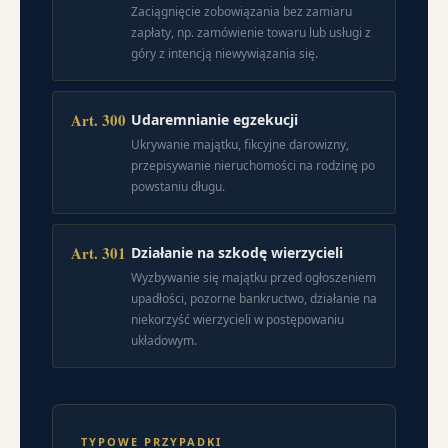
Zaciągnięcie zobowiązania bez zamiaru
zapłaty, np. zamówienie towaru lub usługi z
góry z intencją niewywiązania się.
Art. 300
Udaremnianie egzekucji
Ukrywanie majątku, fikcyjne darowizny,
przepisywanie nieruchomości na rodzinę po
powstaniu długu.
Art. 301
Działanie na szkodę wierzycieli
Wyzbywanie się majątku przed ogłoszeniem
upadłości, pozorne bankructwo, działanie na
niekorzyść wierzycieli w postępowaniu
układowym.
TYPOWE PRZYPADKI