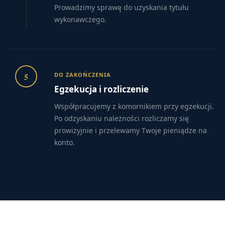
Prowadzimy sprawę do uzyskania tytułu
wykonawczego.
5
DO ZAKOŃCZENIA
Egzekucja i rozliczenie
Współpracujemy z komornikiem przy egzekucji.
Po odzyskaniu należności rozliczamy się
prowizyjnie i przelewamy Twoje pieniądze na
konto.