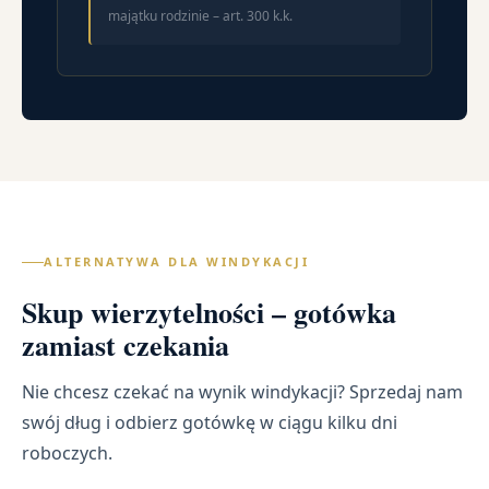
majątku rodzinie – art. 300 k.k.
ALTERNATYWA DLA WINDYKACJI
Skup wierzytelności – gotówka
zamiast czekania
Nie chcesz czekać na wynik windykacji? Sprzedaj nam
swój dług i odbierz gotówkę w ciągu kilku dni
roboczych.