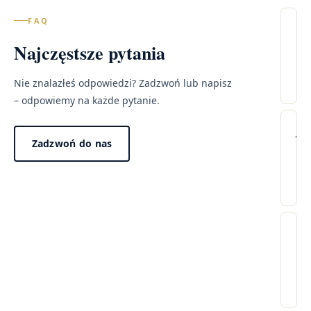
FAQ
Il
Najczęstsze pytania
wi
–
Sz
Nie znalazłeś odpowiedzi? Zadzwoń lub napisz
– odpowiemy na każde pytanie.
Lec
Wi
Ja
Zadzwoń do nas
pr
tr
wy
wi
w
po
mo
Dzi
pr
za
Cz
„n
w
wi
win
ci
pr
no
24
dł
fee
go
Ni