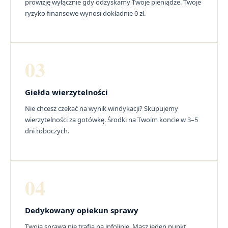
prowizję wyłącznie gdy odzyskamy Twoje pieniądze. Twoje
ryzyko finansowe wynosi dokładnie 0 zł.
03
Giełda wierzytelności
Nie chcesz czekać na wynik windykacji? Skupujemy
wierzytelności za gotówkę. Środki na Twoim koncie w 3–5
dni roboczych.
04
Dedykowany opiekun sprawy
Twoja sprawa nie trafia na infolinię. Masz jeden punkt