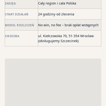
Cały region i cała Polska
ZASIĘG
po
de
24 godziny od zlecenia
START DZIAŁAŃ
o
str
No win, no fee – brak opłat wstępnych
MODEL ROZLICZEŃ
wi
i
ul. Kiełczowska 70, 51-354 Wrocław
SIEDZIBA
sk
(obsługujemy Szczecinek)
sp
do
egz
ko