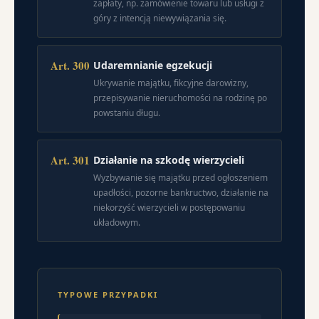
zapłaty, np. zamówienie towaru lub usługi z
góry z intencją niewywiązania się.
Art. 300
Udaremnianie egzekucji
Ukrywanie majątku, fikcyjne darowizny,
przepisywanie nieruchomości na rodzinę po
powstaniu długu.
Art. 301
Działanie na szkodę wierzycieli
Wyzbywanie się majątku przed ogłoszeniem
upadłości, pozorne bankructwo, działanie na
niekorzyść wierzycieli w postępowaniu
układowym.
TYPOWE PRZYPADKI