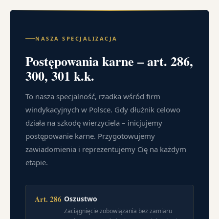
NASZA SPECJALIZACJA
Postępowania karne – art. 286,
300, 301 k.k.
To nasza specjalność, rzadka wśród firm
windykacyjnych w Polsce. Gdy dłużnik celowo
działa na szkodę wierzyciela – inicjujemy
postępowanie karne. Przygotowujemy
zawiadomienia i reprezentujemy Cię na każdym
etapie.
Art. 286
Oszustwo
Zaciągnięcie zobowiązania bez zamiaru