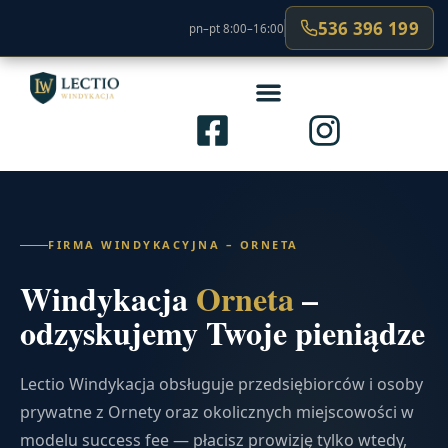
536 396 199
pn–pt 8:00–16:00
FIRMA WINDYKACYJNA – ORNETA
Windykacja
Orneta
–
odzyskujemy Twoje pieniądze
Lectio Windykacja obsługuje przedsiębiorców i osoby
prywatne z Ornety oraz okolicznych miejscowości w
modelu success fee — płacisz prowizję tylko wtedy,