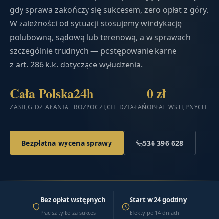
gdy sprawa zakończy się sukcesem, zero opłat z góry.
W zależności od sytuacji stosujemy windykację
polubowną, sądową lub terenową, a w sprawach
szczególnie trudnych — postępowanie karne
z art. 286 k.k. dotyczące wyłudzenia.
Cała Polska
24h
0 zł
ZASIĘG DZIAŁANIA
ROZPOCZĘCIE DZIAŁAŃ
OPŁAT WSTĘPNYCH
Bezpłatna wycena sprawy
536 396 628
Bez opłat wstępnych
Start w 24 godziny
Płacisz tylko za sukces
Efekty po 14 dniach