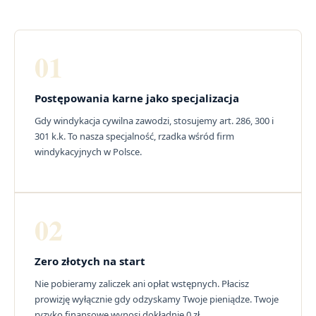
01
Postępowania karne jako specjalizacja
Gdy windykacja cywilna zawodzi, stosujemy art. 286, 300 i
301 k.k. To nasza specjalność, rzadka wśród firm
windykacyjnych w Polsce.
02
Zero złotych na start
Nie pobieramy zaliczek ani opłat wstępnych. Płacisz
prowizję wyłącznie gdy odzyskamy Twoje pieniądze. Twoje
ryzyko finansowe wynosi dokładnie 0 zł.