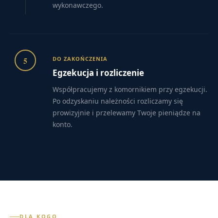
wykonawczego.
5
DO ZAKOŃCZENIA
Egzekucja i rozliczenie
Współpracujemy z komornikiem przy egzekucji.
Po odzyskaniu należności rozliczamy się
prowizyjnie i przelewamy Twoje pieniądze na
konto.
DLA KOGO