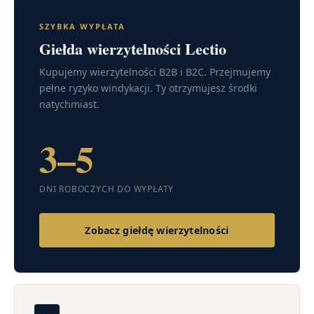
SZYBKA WYPŁATA
Giełda wierzytelności Lectio
Kupujemy wierzytelności B2B i B2C. Przejmujemy
pełne ryzyko windykacji. Ty otrzymujesz środki
natychmiast.
3–5
DNI ROBOCZYCH DO WYPŁATY
Zobacz giełdę wierzytelności