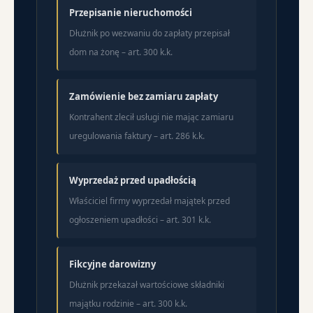
Przepisanie nieruchomości
Dłużnik po wezwaniu do zapłaty przepisał
dom na żonę – art. 300 k.k.
Zamówienie bez zamiaru zapłaty
Kontrahent zlecił usługi nie mając zamiaru
uregulowania faktury – art. 286 k.k.
Wyprzedaż przed upadłością
Właściciel firmy wyprzedał majątek przed
ogłoszeniem upadłości – art. 301 k.k.
Fikcyjne darowizny
Dłużnik przekazał wartościowe składniki
majątku rodzinie – art. 300 k.k.