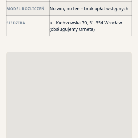
str
No win, no fee – brak opłat wstępnych
MODEL ROZLICZEŃ
wi
i
ul. Kiełczowska 70, 51-354 Wrocław
SIEDZIBA
sk
(obsługujemy Orneta)
sp
do
egz
ko