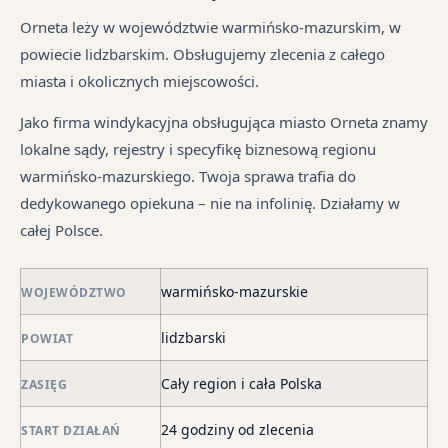
ma
jak
Ka
od
Orneta leży w województwie warmińsko-mazurskim, w
dłu
i
sp
śr
powiecie lidzbarskim. Obsługujemy zlecenia z całego
We
są
tr
miasta i okolicznych miejscowości.
je
pr
jes
syt
są
in
Jako firma windykacyjna obsługująca miasto Orneta znamy
fi
w
lokalne sądy, rejestry i specyfikę biznesową regionu
po
ró
warmińsko-mazurskiego. Twoja sprawa trafia do
ni
mi
dedykowanego opiekuna – nie na infolinię. Działamy w
po
całej Polsce.
i
in
skł
warmińsko-mazurskie
WOJEWÓDZTWO
ma
lidzbarski
POWIAT
–
za
Cały region i cała Polska
ZASIĘG
po
de
24 godziny od zlecenia
START DZIAŁAŃ
o