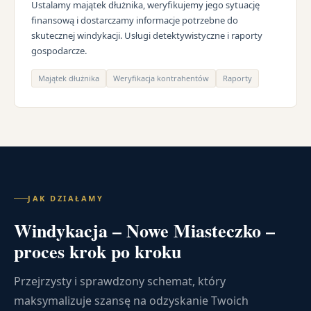
Ustalamy majątek dłużnika, weryfikujemy jego sytuację
finansową i dostarczamy informacje potrzebne do
skutecznej windykacji. Usługi detektywistyczne i raporty
gospodarcze.
Majątek dłużnika
Weryfikacja kontrahentów
Raporty
JAK DZIAŁAMY
Windykacja – Nowe Miasteczko –
proces krok po kroku
Przejrzysty i sprawdzony schemat, który
maksymalizuje szansę na odzyskanie Twoich