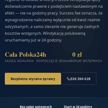
doświadczenie prawne z podejściem nastawionym na
efekt — nie na godziny pracy. Success fee oznacza, że
wynagrodzenie naliczamy wyłącznie od kwot realnie
odzyskanych, a samo zlecenie nie generuje żadnych
kosztów wstępnych. Windykację polubowną
uruchamiamy już w 24 godziny.
Cała Polska
24h
0 zł
ZASIĘG DZIAŁANIA
ROZPOCZĘCIE DZIAŁAŃ
OPŁAT WSTĘPNYCH
Bezpłatna wycena sprawy
536 396 628
Bez opłat wstępnych
Start w 24 godziny