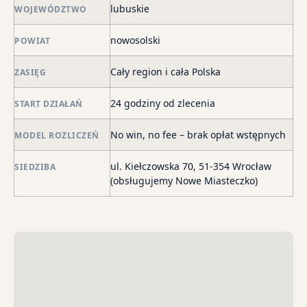
skł
lubuskie
WOJEWÓDZTWO
ma
nowosolski
POWIAT
–
za
Cały region i cała Polska
ZASIĘG
po
de
24 godziny od zlecenia
START DZIAŁAŃ
o
str
No win, no fee – brak opłat wstępnych
MODEL ROZLICZEŃ
wi
i
ul. Kiełczowska 70, 51-354 Wrocław
SIEDZIBA
sk
(obsługujemy Nowe Miasteczko)
sp
do
egz
ko