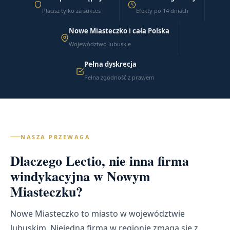
Płacisz tylko za sukces
Efekty po 14 dniach
Nowe Miasteczko i cała Polska
Województwo lubuskie
Pełna dyskrecja
Pełna zgodność z prawem
NASZA PRZEWAGA
Dlaczego Lectio, nie inna firma
windykacyjna w Nowym
Miasteczku?
Nowe Miasteczko to miasto w województwie
lubuskim. Niejedna firma w regionie zmaga się z