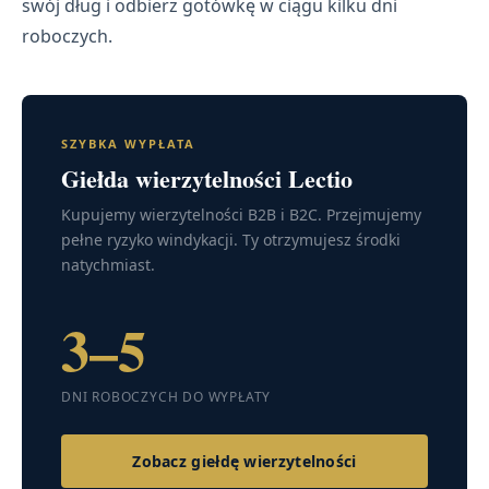
swój dług i odbierz gotówkę w ciągu kilku dni
roboczych.
SZYBKA WYPŁATA
Giełda wierzytelności Lectio
Kupujemy wierzytelności B2B i B2C. Przejmujemy
pełne ryzyko windykacji. Ty otrzymujesz środki
natychmiast.
3–5
DNI ROBOCZYCH DO WYPŁATY
Zobacz giełdę wierzytelności