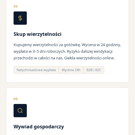
05
Skup wierzytelności
Kupujemy wierzytelności za gotówkę. Wycena w 24 godziny,
wypłata w 3–5 dni roboczych. Ryzyko dalszej windykacji
przechodzi w całości na nas. Giełda wierzytelności online.
Natychmiastowa wypłata
Wycena 24h
B2B i B2C
06
Wywiad gospodarczy