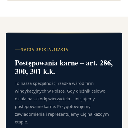
NASZA SPECJALIZACJA
Postępowania karne – art. 286,
300, 301 k.k.
To nasza specjalność, rzadka wśród firm
windykacyjnych w Polsce. Gdy dłużnik celowo
działa na szkodę wierzyciela – inicjujemy
postępowanie karne. Przygotowujemy
zawiadomienia i reprezentujemy Cię na każdym
etapie.