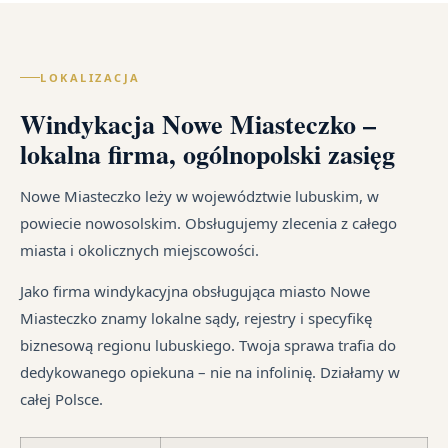
us
w
wy
po
Lec
cał
zal
ką
of
Pol
z
re
LOKALIZACJA
wy
–
um
sz
go
za
Windykacja Nowe Miasteczko –
cy
na
i
wi
Ka
od
lokalna firma, ogólnopolski zasięg
ust
te
sp
śr
ma
jak
tr
Nowe Miasteczko leży w województwie lubuskim, w
dłu
i
jes
powiecie nowosolskim. Obsługujemy zlecenia z całego
We
są
in
miasta i okolicznych miejscowości.
je
pr
syt
są
Jako firma windykacyjna obsługująca miasto Nowe
fi
w
Miasteczko znamy lokalne sądy, rejestry i specyfikę
po
ró
biznesową regionu lubuskiego. Twoja sprawa trafia do
ni
mi
dedykowanego opiekuna – nie na infolinię. Działamy w
po
całej Polsce.
i
in