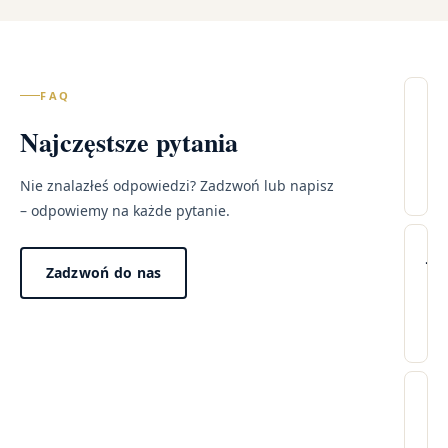
FAQ
Il
Najczęstsze pytania
wi
– 
Mi
Nie znalazłeś odpowiedzi? Zadzwoń lub napisz
– odpowiemy na każde pytanie.
Lec
Wi
Ja
Zadzwoń do nas
pr
tr
wy
wi
w
po
mo
Dzi
pr
za
Cz
„n
w
wi
win