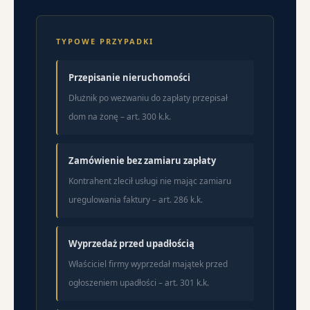
TYPOWE PRZYPADKI
Przepisanie nieruchomości
Dłużnik po wezwaniu do zapłaty przepisał
dom na żonę – art. 300 k.k.
Zamówienie bez zamiaru zapłaty
Kontrahent zlecił usługi nie mając zamiaru
uregulowania faktury – art. 286 k.k.
Wyprzedaż przed upadłością
Właściciel firmy wyprzedał majątek przed
ogłoszeniem upadłości – art. 301 k.k.