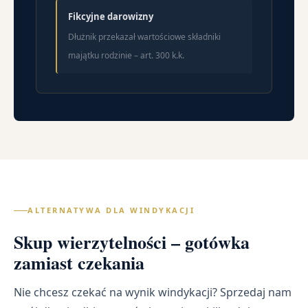
Fikcyjne darowizny
Dłużnik przekazał wartościowe składniki
majątku rodzinie – art. 300 k.k.
ALTERNATYWA DLA WINDYKACJI
Skup wierzytelności – gotówka
zamiast czekania
Nie chcesz czekać na wynik windykacji? Sprzedaj nam