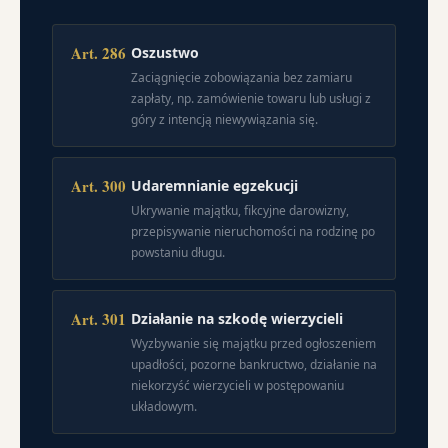
Art. 286
Oszustwo
Zaciągnięcie zobowiązania bez zamiaru
zapłaty, np. zamówienie towaru lub usługi z
góry z intencją niewywiązania się.
Art. 300
Udaremnianie egzekucji
Ukrywanie majątku, fikcyjne darowizny,
przepisywanie nieruchomości na rodzinę po
powstaniu długu.
Art. 301
Działanie na szkodę wierzycieli
Wyzbywanie się majątku przed ogłoszeniem
upadłości, pozorne bankructwo, działanie na
niekorzyść wierzycieli w postępowaniu
układowym.