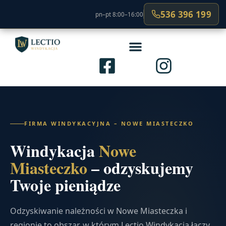
536 396 199
pn–pt 8:00–16:00
FIRMA WINDYKACYJNA – NOWE MIASTECZKO
Windykacja
Nowe
Miasteczko
– odzyskujemy
Twoje pieniądze
Odzyskiwanie należności w Nowe Miasteczka i
regionie to obszar, w którym Lectio Windykacja łączy