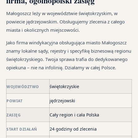
firma, ogólnopolski zasięg
ust
jak
cy
na
ma
i
Ka
od
Małogoszcz leży w województwie świętokrzyskim, w
dłu
są
sp
śr
powiecie jędrzejowskim. Obsługujemy zlecenia z całego
We
pr
tr
miasta i okolicznych miejscowości.
je
są
jes
syt
w
in
Jako firma windykacyjna obsługująca miasto Małogoszcz
fi
ró
znamy lokalne sądy, rejestry i specyfikę biznesową regionu
po
mi
świętokrzyskiego. Twoja sprawa trafia do dedykowanego
ni
opiekuna – nie na infolinię. Działamy w całej Polsce.
po
i
świętokrzyskie
in
WOJEWÓDZTWO
skł
jędrzejowski
POWIAT
ma
–
Cały region i cała Polska
ZASIĘG
za
po
24 godziny od zlecenia
START DZIAŁAŃ
de