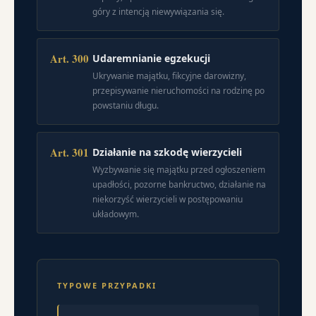
góry z intencją niewywiązania się.
Art. 300
Udaremnianie egzekucji
Ukrywanie majątku, fikcyjne darowizny,
przepisywanie nieruchomości na rodzinę po
powstaniu długu.
Art. 301
Działanie na szkodę wierzycieli
Wyzbywanie się majątku przed ogłoszeniem
upadłości, pozorne bankructwo, działanie na
niekorzyść wierzycieli w postępowaniu
układowym.
TYPOWE PRZYPADKI