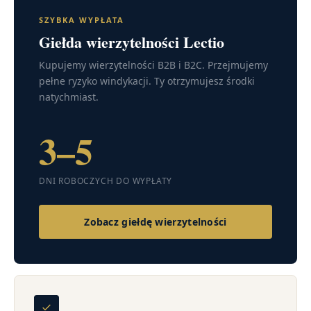
SZYBKA WYPŁATA
Giełda wierzytelności Lectio
Kupujemy wierzytelności B2B i B2C. Przejmujemy
pełne ryzyko windykacji. Ty otrzymujesz środki
natychmiast.
3–5
DNI ROBOCZYCH DO WYPŁATY
Zobacz giełdę wierzytelności