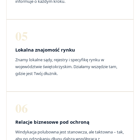
informuje o każdym kroku.
05
Lokalna znajomość rynku
Znamy lokalne sądy, rejestry i specyfikę rynku w
województwie świętokrzyskim. Działamy wszędzie tam,
gdzie jest Twój dłużnik.
06
Relacje biznesowe pod ochroną
Windykacja polubowna jest stanowcza, ale taktowna – tak,
aby po odzyskaniu długu dalsza współpraca z