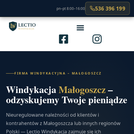
536 396 199
pn–pt 8:00–16:00
FIRMA WINDYKACYJNA – MAŁOGOSZCZ
Windykacja
Małogoszcz
–
odzyskujemy Twoje pieniądze
Nieuregulowane należności od klientów i
kontrahentów z Małogoszcza lub innych regionów
Polski — Lectio Windykacja zajmuje się ich