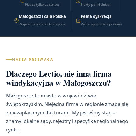
Płacisz tylko za sukces
Efekty po 14 dniach
Małogoszcz i cała Polska
Pełna dyskrecja
Województwo świętokrzyskie
Pełna zgodność z prawem
NASZA PRZEWAGA
Dlaczego Lectio, nie inna firma
windykacyjna w Małogoszczu?
Małogoszcz to miasto w województwie
świętokrzyskim. Niejedna firma w regionie zmaga się
z niezapłaconymi fakturami. My jesteśmy stąd –
znamy lokalne sądy, rejestry i specyfikę regionalnego
rynku.