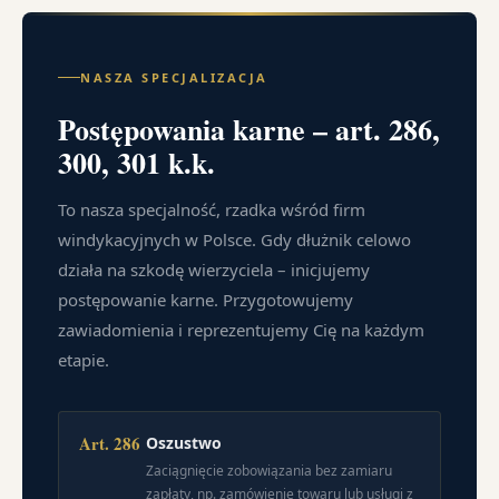
NASZA SPECJALIZACJA
Postępowania karne – art. 286,
300, 301 k.k.
To nasza specjalność, rzadka wśród firm
windykacyjnych w Polsce. Gdy dłużnik celowo
działa na szkodę wierzyciela – inicjujemy
postępowanie karne. Przygotowujemy
zawiadomienia i reprezentujemy Cię na każdym
etapie.
Art. 286
Oszustwo
Zaciągnięcie zobowiązania bez zamiaru
zapłaty, np. zamówienie towaru lub usługi z