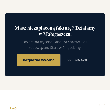
Masz niezapłaconą fakturę? Działamy
w Małogoszczu.
Bezpłatna wycena i analiza sprawy. Bez
zobowiązań. Start w 24 godziny.
Bezpłatna wycena
536 396 628
FAQ