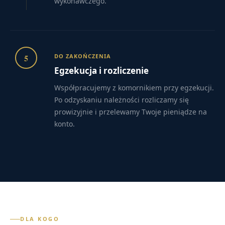
wykonawczego.
5
DO ZAKOŃCZENIA
Egzekucja i rozliczenie
Współpracujemy z komornikiem przy egzekucji.
Po odzyskaniu należności rozliczamy się
prowizyjnie i przelewamy Twoje pieniądze na
konto.
DLA KOGO