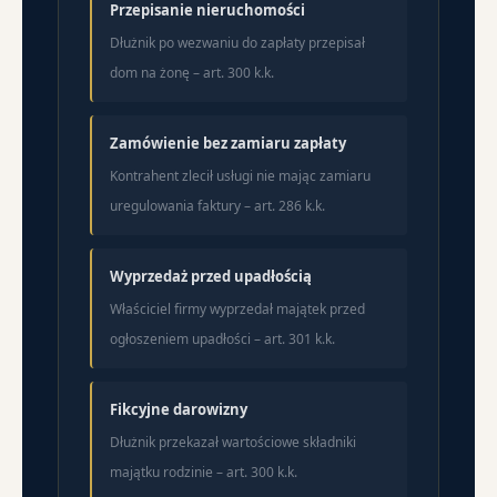
Przepisanie nieruchomości
Dłużnik po wezwaniu do zapłaty przepisał
dom na żonę – art. 300 k.k.
Zamówienie bez zamiaru zapłaty
Kontrahent zlecił usługi nie mając zamiaru
uregulowania faktury – art. 286 k.k.
Wyprzedaż przed upadłością
Właściciel firmy wyprzedał majątek przed
ogłoszeniem upadłości – art. 301 k.k.
Fikcyjne darowizny
Dłużnik przekazał wartościowe składniki
majątku rodzinie – art. 300 k.k.