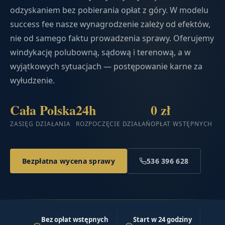
odzyskaniem bez pobierania opłat z góry. W modelu
success fee nasze wynagrodzenie zależy od efektów,
nie od samego faktu prowadzenia sprawy. Oferujemy
windykację polubowną, sądową i terenową, a w
wyjątkowych sytuacjach — postępowanie karne za
wyłudzenie.
Cała Polska
24h
0 zł
ZASIĘG DZIAŁANIA
ROZPOCZĘCIE DZIAŁAŃ
OPŁAT WSTĘPNYCH
Bezpłatna wycena sprawy
536 396 628
Bez opłat wstępnych
Start w 24 godziny