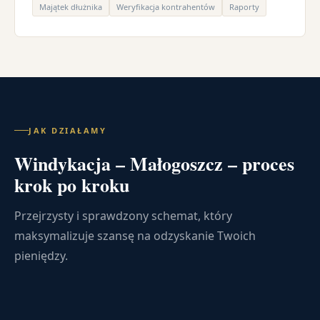
Majątek dłużnika
Weryfikacja kontrahentów
Raporty
JAK DZIAŁAMY
Windykacja – Małogoszcz – proces
krok po kroku
Przejrzysty i sprawdzony schemat, który
maksymalizuje szansę na odzyskanie Twoich
pieniędzy.