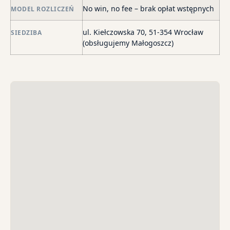
o
No win, no fee – brak opłat wstępnych
MODEL ROZLICZEŃ
str
wi
ul. Kiełczowska 70, 51-354 Wrocław
SIEDZIBA
i
(obsługujemy Małogoszcz)
sk
sp
do
egz
ko