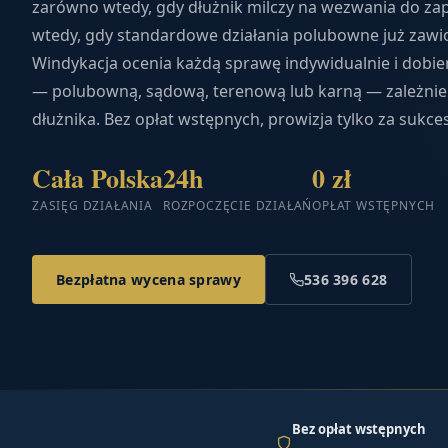
zarówno wtedy, gdy dłużnik milczy na wezwania do zapła
wtedy, gdy standardowe działania polubowne już zawio
Windykacja ocenia każdą sprawę indywidualnie i dobie
— polubowną, sądową, terenową lub karną — zależnie 
dłużnika. Bez opłat wstępnych, prowizja tylko za sukces
Cała Polska
24h
0 zł
ZASIĘG DZIAŁANIA
ROZPOCZĘCIE DZIAŁAŃ
OPŁAT WSTĘPNYCH
Bezpłatna wycena sprawy
536 396 628
Bez opłat wstępnych