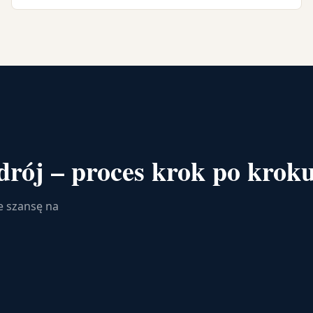
rój – proces krok po krok
e szansę na