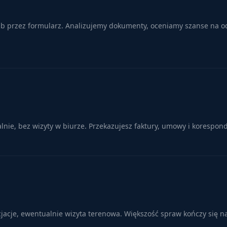
lub przez formularz. Analizujemy dokumenty, oceniamy szanse na od
ie, bez wizyty w biurze. Przekazujesz faktury, umowy i korespond
cjacje, ewentualnie wizyta terenowa. Większość spraw kończy się n