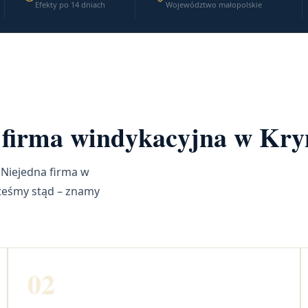
Efekty po 14 dniach
Województwo małopolskie
a firma windykacyjna w Kr
 Niejedna firma w
steśmy stąd – znamy
02