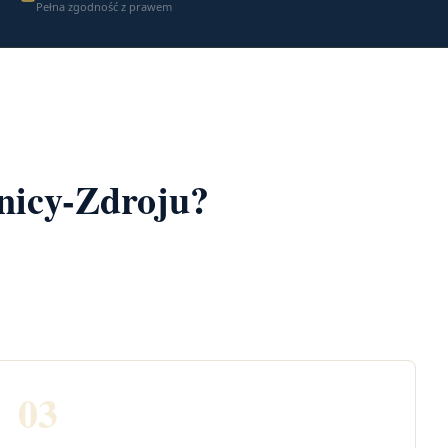
Pełna zgodność z prawem
ynicy-Zdroju?
03