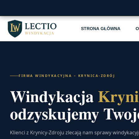
STRONA GŁÓWNA
O
FIRMA WINDYKACYJNA – KRYNICA-ZDRÓJ
Windykacja
Kryni
odzyskujemy Twoje
Klienci z Krynicy-Zdroju zlecają nam sprawy windykacy