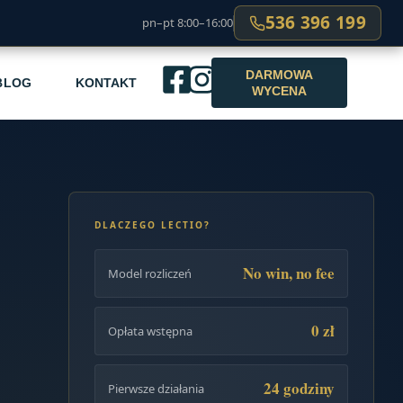
536 396 199
pn–pt 8:00–16:00
DARMOWA
BLOG
KONTAKT
WYCENA
DLACZEGO LECTIO?
No win, no fee
Model rozliczeń
0 zł
Opłata wstępna
24 godziny
Pierwsze działania