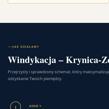
JAK DZIAŁAMY
Windykacja – Krynica-Zd
Przejrzysty i sprawdzony schemat, który maksymalizuj
odzyskanie Twoich pieniędzy.
1
DZIEŃ 1