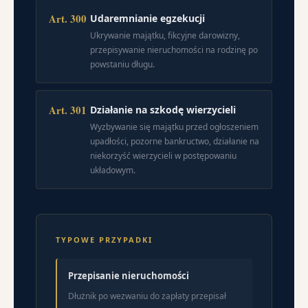
Art. 300
Udaremnianie egzekucji
Ukrywanie majątku, fikcyjne darowizny,
przepisywanie nieruchomości na rodzinę po
powstaniu długu.
Art. 301
Działanie na szkodę wierzycieli
Wyzbywanie się majątku przed ogłoszeniem
upadłości, pozorne bankructwo, działanie na
niekorzyść wierzycieli w postępowaniu
układowym.
TYPOWE PRZYPADKI
Przepisanie nieruchomości
Dłużnik po wezwaniu do zapłaty przepisał