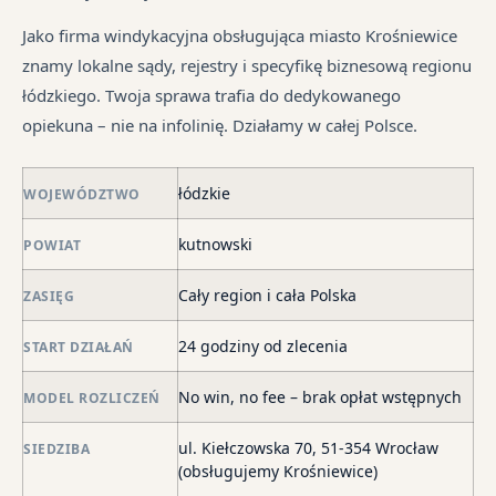
są
tr
syt
w
jes
Jako firma windykacyjna obsługująca miasto Krośniewice
fi
ró
in
znamy lokalne sądy, rejestry i specyfikę biznesową regionu
po
mi
łódzkiego. Twoja sprawa trafia do dedykowanego
ni
opiekuna – nie na infolinię. Działamy w całej Polsce.
po
i
łódzkie
in
WOJEWÓDZTWO
skł
kutnowski
POWIAT
ma
–
Cały region i cała Polska
ZASIĘG
za
po
24 godziny od zlecenia
START DZIAŁAŃ
de
o
No win, no fee – brak opłat wstępnych
MODEL ROZLICZEŃ
str
wi
ul. Kiełczowska 70, 51-354 Wrocław
SIEDZIBA
i
(obsługujemy Krośniewice)