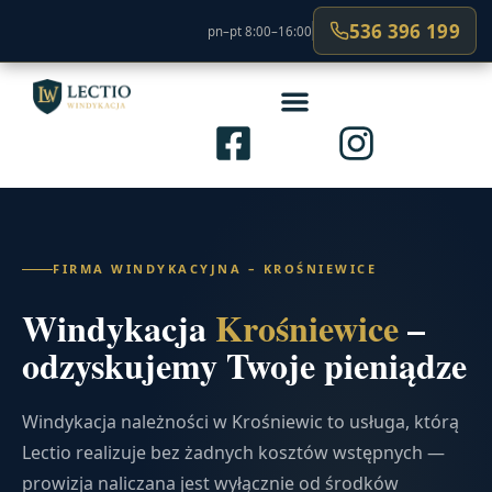
536 396 199
pn–pt 8:00–16:00
FIRMA WINDYKACYJNA – KROŚNIEWICE
Windykacja
Krośniewice
–
odzyskujemy Twoje pieniądze
Windykacja należności w Krośniewic to usługa, którą
Lectio realizuje bez żadnych kosztów wstępnych —
prowizja naliczana jest wyłącznie od środków