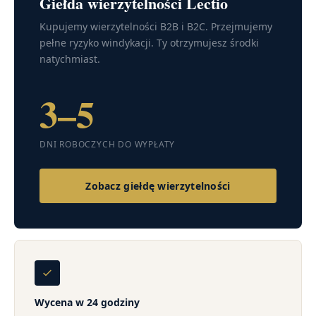
Giełda wierzytelności Lectio
Kupujemy wierzytelności B2B i B2C. Przejmujemy
pełne ryzyko windykacji. Ty otrzymujesz środki
natychmiast.
3–5
DNI ROBOCZYCH DO WYPŁATY
Zobacz giełdę wierzytelności
Wycena w 24 godziny