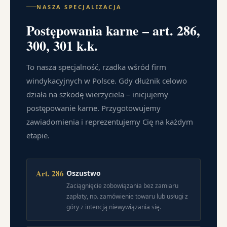
NASZA SPECJALIZACJA
Postępowania karne – art. 286,
300, 301 k.k.
To nasza specjalność, rzadka wśród firm
windykacyjnych w Polsce. Gdy dłużnik celowo
działa na szkodę wierzyciela – inicjujemy
postępowanie karne. Przygotowujemy
zawiadomienia i reprezentujemy Cię na każdym
etapie.
Art. 286
Oszustwo
Zaciągnięcie zobowiązania bez zamiaru
zapłaty, np. zamówienie towaru lub usługi z
góry z intencją niewywiązania się.