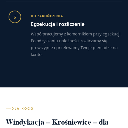
5
DO ZAKOŃCZENIA
Egzekucja i rozliczenie
Współpracujemy z komornikiem przy egzekucji.
Po odzyskaniu należności rozliczamy się
prowizyjnie i przelewamy Twoje pieniądze na
konto.
DLA KOGO
Windykacja – Krośniewice – dla