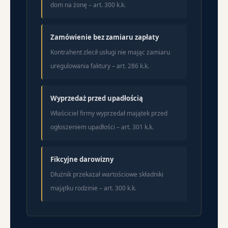
dom na żonę – art. 300 k.k.
Zamówienie bez zamiaru zapłaty
Kontrahent zlecił usługi nie mając zamiaru
uregulowania faktury – art. 286 k.k.
Wyprzedaż przed upadłością
Właściciel firmy wyprzedał majątek przed
ogłoszeniem upadłości – art. 301 k.k.
Fikcyjne darowizny
Dłużnik przekazał wartościowe składniki
majątku rodzinie – art. 300 k.k.