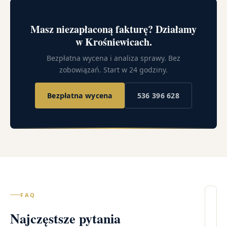
Masz niezapłaconą fakturę? Działamy
w Krośniewicach.
Bezpłatna wycena i analiza sprawy. Bez
zobowiązań. Start w 24 godziny.
Bezpłatna wycena
536 396 628
FAQ
Il
Najczęstsze pytania
wi
Kr