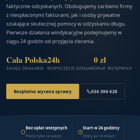
faktycznie odzyskanych. Obsługujemy zarówno firmy
z niespłaconymi fakturami, jak i osoby prywatne
szukające skutecznej pomocy w odzyskaniu długu.
Pierwsze działania windykacyjne podejmujemy w
ciągu 24 godzin od przyjęcia zlecenia.
Cała Polska
24h
0 zł
ZASIĘG DZIAŁANIA
ROZPOCZĘCIE DZIAŁAŃ
OPŁAT WSTĘPNYCH
Bezpłatna wycena sprawy
536 396 628
Bez opłat wstępnych
Start w 24 godziny
Płacisz tylko za sukces
Efekty po 14 dniach