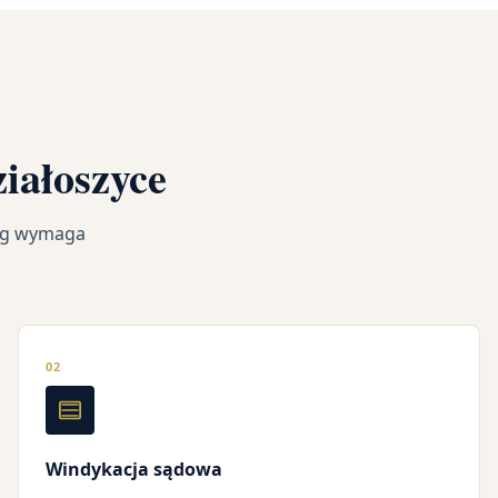
iałoszyce
ług wymaga
02
Windykacja sądowa