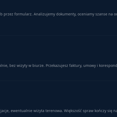
lub przez formularz. Analizujemy dokumenty, oceniamy szanse na od
ie, bez wizyty w biurze. Przekazujesz faktury, umowy i korespond
cjacje, ewentualnie wizyta terenowa. Większość spraw kończy się n