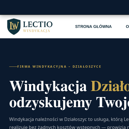
STRONA GŁÓWNA
O
FIRMA WINDYKACYJNA – DZIAŁOSZYCE
Windykacja
Dział
odzyskujemy Twoje
Windykacja należności w Działoszyc to usługa, którą Le
realizuje bez żadnych kosztów wstępnych — prowizja n