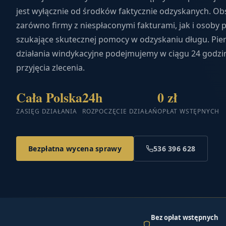
jest wyłącznie od środków faktycznie odzyskanych. O
zarówno firmy z niespłaconymi fakturami, jak i osoby
szukające skutecznej pomocy w odzyskaniu długu. Pie
działania windykacyjne podejmujemy w ciągu 24 godzi
przyjęcia zlecenia.
Cała Polska
24h
0 zł
ZASIĘG DZIAŁANIA
ROZPOCZĘCIE DZIAŁAŃ
OPŁAT WSTĘPNYCH
Bezpłatna wycena sprawy
536 396 628
Bez opłat wstępnych