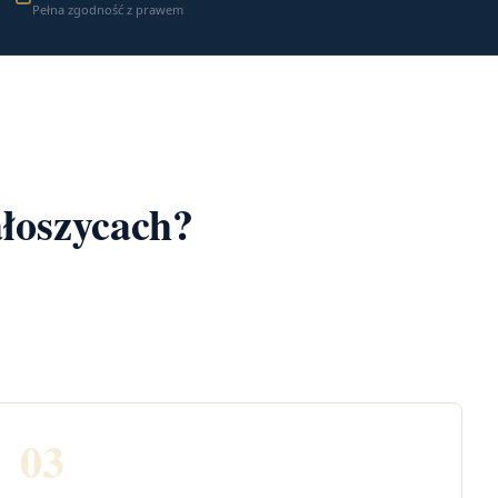
Pełna zgodność z prawem
ałoszycach?
03