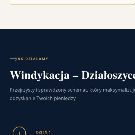
JAK DZIAŁAMY
Windykacja – Działoszyce
Przejrzysty i sprawdzony schemat, który maksymalizuj
odzyskanie Twoich pieniędzy.
1
DZIEŃ 1