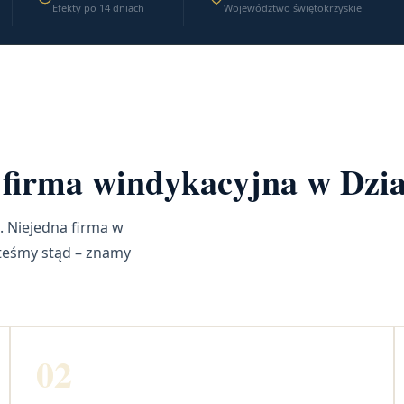
Efekty po 14 dniach
Województwo świętokrzyskie
a firma windykacyjna w Dzi
. Niejedna firma w
steśmy stąd – znamy
02