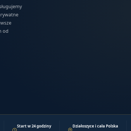
bsługujemy
 prywatne
rwsze
n od
Start w 24 godziny
Działoszyce i cała Polska