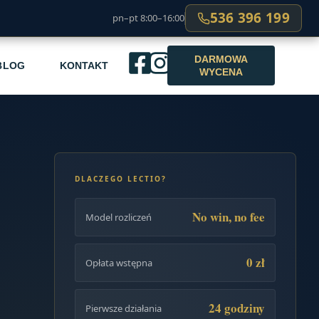
536 396 199
pn–pt 8:00–16:00
DARMOWA
BLOG
KONTAKT
WYCENA
DLACZEGO LECTIO?
No win, no fee
Model rozliczeń
0 zł
Opłata wstępna
24 godziny
Pierwsze działania