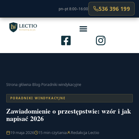
536 396 199
pn–pt 8:00–16:00
Strona główna
›
Blog
›
Poradniki windykacyjne
PORADNIKI WINDYKACYJNE
Zawiadomienie o przestępstwie: wzór i jak
napisać 2026
19 maja 2026
15 min czytania
Redakcja Lectio