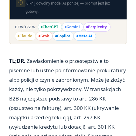
Kliknij dowolny model AI poniżej — prompt jest już
gotowy.
ChatGPT
Gemini
Perplexity
OTWÓRZ W:
Claude
Grok
Copilot
Meta AI
TL;DR.
Zawiadomienie o przestępstwie to
pisemne lub ustne poinformowanie prokuratury
albo policji o czynie zabronionym. Może je złożyć
każdy, nie tylko pokrzywdzony. W transakcjach
B2B najczęstsze podstawy to art. 286 KK
(oszustwo na fakturę), art. 300 KK (ukrywanie
majątku przed egzekucją), art. 297 KK
(wyłudzenie kredytu lub dotacji), art. 301 KK