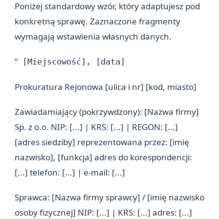
Poniżej standardowy wzór, który adaptujesz pod
konkretną sprawę. Zaznaczone fragmenty
wymagają wstawienia własnych danych.
“
[Miejscowość], [data]
Prokuratura Rejonowa [ulica i nr] [kod, miasto]
Zawiadamiający (pokrzywdzony): [Nazwa firmy]
Sp. z o.o. NIP: [...] | KRS: [...] | REGON: [...]
[adres siedziby] reprezentowana przez: [imię
nazwisko], [funkcja] adres do korespondencji:
[...] telefon: [...] | e-mail: [...]
Sprawca: [Nazwa firmy sprawcy] / [imię nazwisko
osoby fizycznej] NIP: [...] | KRS: [...] adres: [...]