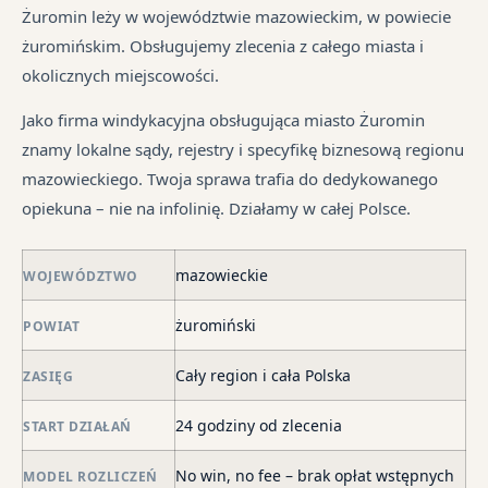
ma
i
sp
śr
Żuromin leży w województwie mazowieckim, w powiecie
dłu
są
tr
żuromińskim. Obsługujemy zlecenia z całego miasta i
We
pr
jes
okolicznych miejscowości.
je
są
in
syt
w
Jako firma windykacyjna obsługująca miasto Żuromin
fi
ró
znamy lokalne sądy, rejestry i specyfikę biznesową regionu
po
mi
mazowieckiego. Twoja sprawa trafia do dedykowanego
ni
opiekuna – nie na infolinię. Działamy w całej Polsce.
po
i
mazowieckie
in
WOJEWÓDZTWO
skł
żuromiński
POWIAT
ma
–
Cały region i cała Polska
ZASIĘG
za
po
24 godziny od zlecenia
START DZIAŁAŃ
de
o
No win, no fee – brak opłat wstępnych
MODEL ROZLICZEŃ