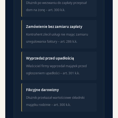
Dłużnik po wezwaniu do zapłaty przepisał
dom na żonę – art. 300 k.k.
Zamówienie bez zamiaru zapłaty
Kontrahent zlecił usługi nie mając zamiaru
uregulowania faktury – art. 286 k.k.
Wyprzedaż przed upadłością
Właściciel firmy wyprzedał majątek przed
ogłoszeniem upadłości – art. 301 k.k.
Fikcyjne darowizny
Dłużnik przekazał wartościowe składniki
majątku rodzinie – art. 300 k.k.