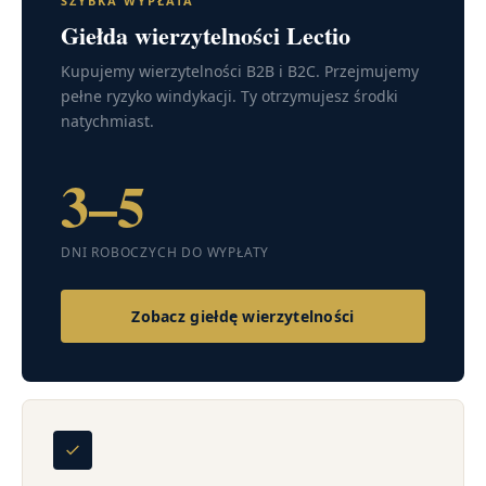
SZYBKA WYPŁATA
Giełda wierzytelności Lectio
Kupujemy wierzytelności B2B i B2C. Przejmujemy
pełne ryzyko windykacji. Ty otrzymujesz środki
natychmiast.
3–5
DNI ROBOCZYCH DO WYPŁATY
Zobacz giełdę wierzytelności