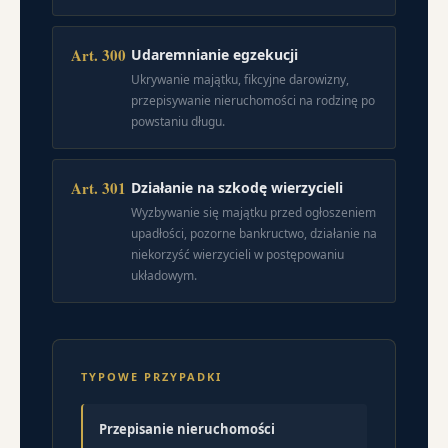
Art. 300
Udaremnianie egzekucji
Ukrywanie majątku, fikcyjne darowizny,
przepisywanie nieruchomości na rodzinę po
powstaniu długu.
Art. 301
Działanie na szkodę wierzycieli
Wyzbywanie się majątku przed ogłoszeniem
upadłości, pozorne bankructwo, działanie na
niekorzyść wierzycieli w postępowaniu
układowym.
TYPOWE PRZYPADKI
Przepisanie nieruchomości