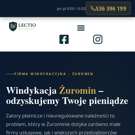
536 396 199
pn–pt 8:00–16:00
FIRMA WINDYKACYJNA – ŻUROMIN
Windykacja
Żuromin
–
odzyskujemy Twoje pieniądze
Zatory płatnicze i nieuregulowane należności to
problem, który w Żurominie dotyka zarówno małe
firmy usługowe, jak i większych przedsiębiorców