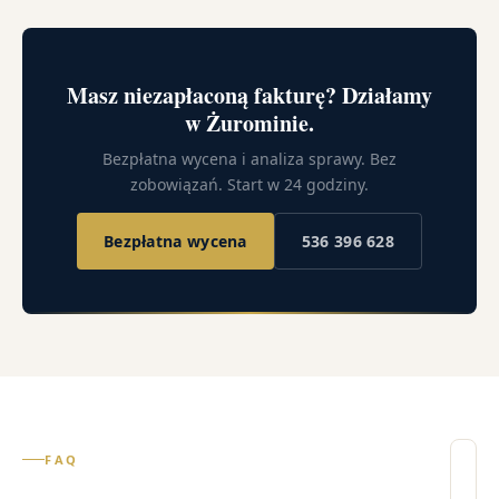
Masz niezapłaconą fakturę? Działamy
w Żurominie.
Bezpłatna wycena i analiza sprawy. Bez
zobowiązań. Start w 24 godziny.
Bezpłatna wycena
536 396 628
FAQ
Il