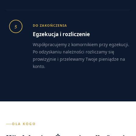
5
DO ZAKOŃCZENIA
Egzekucja i rozliczenie
Współpracujemy z komornikiem przy egzekucji.
Po odzyskaniu należności rozliczamy się
prowizyjnie i przelewamy Twoje pieniądze na
konto.
DLA KOGO