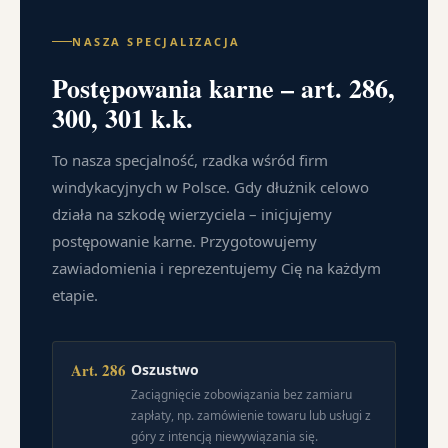
NASZA SPECJALIZACJA
Postępowania karne – art. 286,
300, 301 k.k.
To nasza specjalność, rzadka wśród firm
windykacyjnych w Polsce. Gdy dłużnik celowo
działa na szkodę wierzyciela – inicjujemy
postępowanie karne. Przygotowujemy
zawiadomienia i reprezentujemy Cię na każdym
etapie.
Art. 286
Oszustwo
Zaciągnięcie zobowiązania bez zamiaru
zapłaty, np. zamówienie towaru lub usługi z
góry z intencją niewywiązania się.