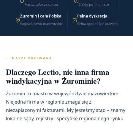
Płacisz tylko za sukces
Efekty po 14 dniach
Żuromin i cała Polska
Pełna dyskrecja
Województwo mazowieckie
Pełna zgodność z prawem
NASZA PRZEWAGA
Dlaczego Lectio, nie inna firma
windykacyjna w Żurominie?
Żuromin to miasto w województwie mazowieckim.
Niejedna firma w regionie zmaga się z
niezapłaconymi fakturami. My jesteśmy stąd – znamy
lokalne sądy, rejestry i specyfikę regionalnego rynku.