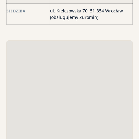
str
wi
ul. Kiełczowska 70, 51-354 Wrocław
SIEDZIBA
i
(obsługujemy Żuromin)
sk
sp
do
egz
ko