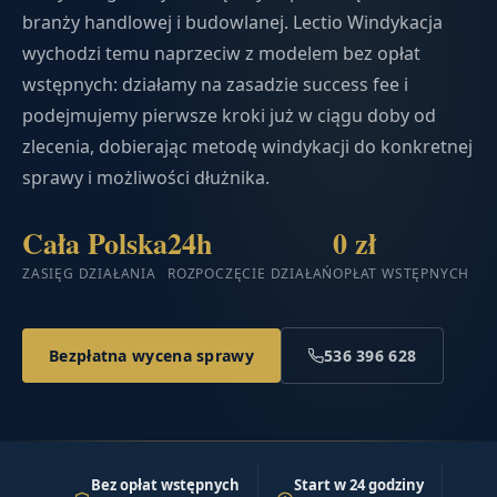
branży handlowej i budowlanej. Lectio Windykacja
wychodzi temu naprzeciw z modelem bez opłat
wstępnych: działamy na zasadzie success fee i
podejmujemy pierwsze kroki już w ciągu doby od
zlecenia, dobierając metodę windykacji do konkretnej
sprawy i możliwości dłużnika.
Cała Polska
24h
0 zł
ZASIĘG DZIAŁANIA
ROZPOCZĘCIE DZIAŁAŃ
OPŁAT WSTĘPNYCH
Bezpłatna wycena sprawy
536 396 628
Bez opłat wstępnych
Start w 24 godziny