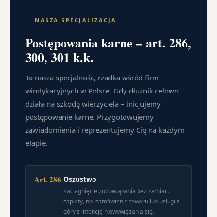
NASZA SPECJALIZACJA
Postępowania karne – art. 286,
300, 301 k.k.
To nasza specjalność, rzadka wśród firm
windykacyjnych w Polsce. Gdy dłużnik celowo
działa na szkodę wierzyciela – inicjujemy
postępowanie karne. Przygotowujemy
zawiadomienia i reprezentujemy Cię na każdym
etapie.
Art. 286
Oszustwo
Zaciągnięcie zobowiązania bez zamiaru
zapłaty, np. zamówienie towaru lub usługi z
góry z intencją niewywiązania się.