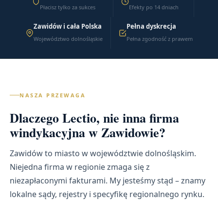
Płacisz tylko za sukces
Efekty po 14 dniach
Zawidów i cała Polska
Pełna dyskrecja
Województwo dolnośląskie
Pełna zgodność z prawem
NASZA PRZEWAGA
Dlaczego Lectio, nie inna firma
windykacyjna w Zawidowie?
Zawidów to miasto w województwie dolnośląskim.
Niejedna firma w regionie zmaga się z
niezapłaconymi fakturami. My jesteśmy stąd – znamy
lokalne sądy, rejestry i specyfikę regionalnego rynku.