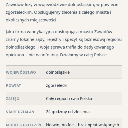
ma
i
sp
śr
Zawidów leży w województwie dolnośląskim, w powiecie
dłu
są
tr
zgorzeleckim. Obsługujemy zlecenia z całego miasta i
We
pr
jes
okolicznych miejscowości.
je
są
in
syt
w
Jako firma windykacyjna obsługująca miasto Zawidów
fi
ró
znamy lokalne sądy, rejestry i specyfikę biznesową regionu
po
mi
dolnośląskiego. Twoja sprawa trafia do dedykowanego
ni
opiekuna – nie na infolinię. Działamy w całej Polsce.
po
i
dolnośląskie
in
WOJEWÓDZTWO
skł
zgorzelecki
POWIAT
ma
–
Cały region i cała Polska
ZASIĘG
za
po
24 godziny od zlecenia
START DZIAŁAŃ
de
o
No win, no fee – brak opłat wstępnych
MODEL ROZLICZEŃ