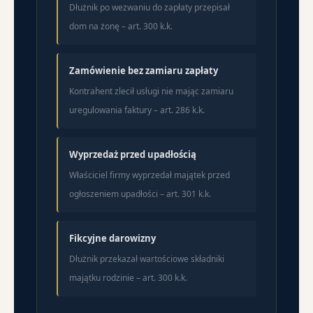
Dłużnik po wezwaniu do zapłaty przepisał
dom na żonę – art. 300 k.k.
Zamówienie bez zamiaru zapłaty
Kontrahent zlecił usługi nie mając zamiaru
uregulowania faktury – art. 286 k.k.
Wyprzedaż przed upadłością
Właściciel firmy wyprzedał majątek przed
ogłoszeniem upadłości – art. 301 k.k.
Fikcyjne darowizny
Dłużnik przekazał wartościowe składniki
majątku rodzinie – art. 300 k.k.