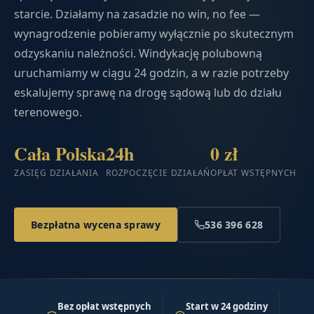
starcie. Działamy na zasadzie no win, no fee —
wynagrodzenie pobieramy wyłącznie po skutecznym
odzyskaniu należności. Windykację polubowną
uruchamiamy w ciągu 24 godzin, a w razie potrzeby
eskalujemy sprawę na drogę sądową lub do działu
terenowego.
Cała Polska
24h
0 zł
ZASIĘG DZIAŁANIA
ROZPOCZĘCIE DZIAŁAŃ
OPŁAT WSTĘPNYCH
Bezpłatna wycena sprawy
536 396 628
Bez opłat wstępnych
Start w 24 godziny