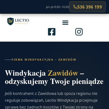
536 396 199
pn–pt 8:00–16:00
FIRMA WINDYKACYJNA – ZAWIDÓW
Windykacja
Zawidów
–
odzyskujemy Twoje pieniądze
Jeśli kontrahent z Zawidowa lub spoza regionu nie
reguluje zobowiązań, Lectio Windykacja przejmuje
sprawę bez żadnych kosztów z Twojej strony na