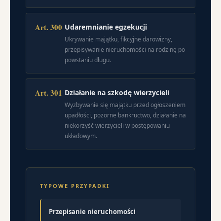
Art. 300
Udaremnianie egzekucji
Ukrywanie majątku, fikcyjne darowizny,
przepisywanie nieruchomości na rodzinę po
powstaniu długu.
Art. 301
Działanie na szkodę wierzycieli
Wyzbywanie się majątku przed ogłoszeniem
upadłości, pozorne bankructwo, działanie na
niekorzyść wierzycieli w postępowaniu
układowym.
TYPOWE PRZYPADKI
Przepisanie nieruchomości