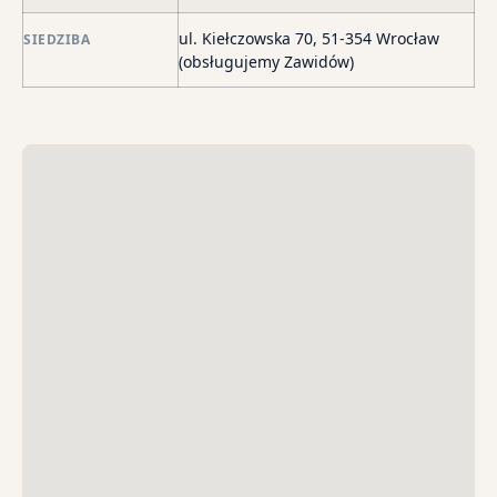
str
wi
ul. Kiełczowska 70, 51-354 Wrocław
SIEDZIBA
i
(obsługujemy Zawidów)
sk
sp
do
egz
ko