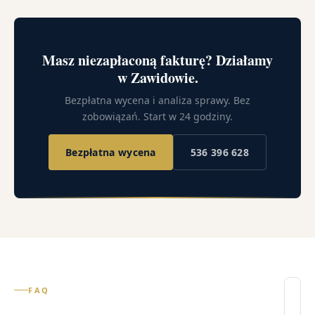
Masz niezapłaconą fakturę? Działamy
w Zawidowie.
Bezpłatna wycena i analiza sprawy. Bez
zobowiązań. Start w 24 godziny.
Bezpłatna wycena
536 396 628
FAQ
Il