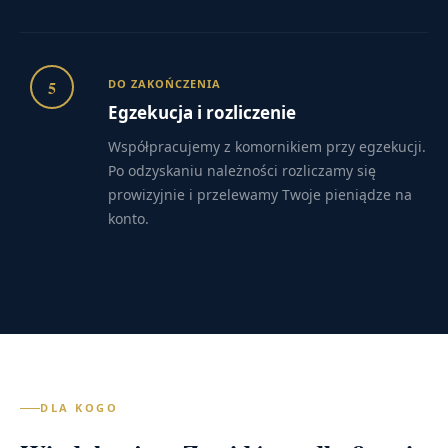
5
DO ZAKOŃCZENIA
Egzekucja i rozliczenie
Współpracujemy z komornikiem przy egzekucji.
Po odzyskaniu należności rozliczamy się
prowizyjnie i przelewamy Twoje pieniądze na
konto.
DLA KOGO