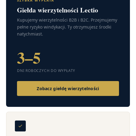
SZYBKA WYPŁATA
Giełda wierzytelności Lectio
Kupujemy wierzytelności B2B i B2C. Przejmujemy
pełne ryzyko windykacji. Ty otrzymujesz środki
natychmiast.
3–5
DNI ROBOCZYCH DO WYPŁATY
Zobacz giełdę wierzytelności