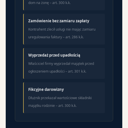
dom na żonę – art. 300 k.k.
Zamówienie bez zamiaru zapłaty
Kontrahent zlecił usługi nie mając zamiaru
uregulowania faktury – art. 286 k.k.
Wyprzedaż przed upadłością
Właściciel firmy wyprzedał majątek przed
ogłoszeniem upadłości – art. 301 k.k.
Fikcyjne darowizny
Dłużnik przekazał wartościowe składniki
majątku rodzinie – art. 300 k.k.