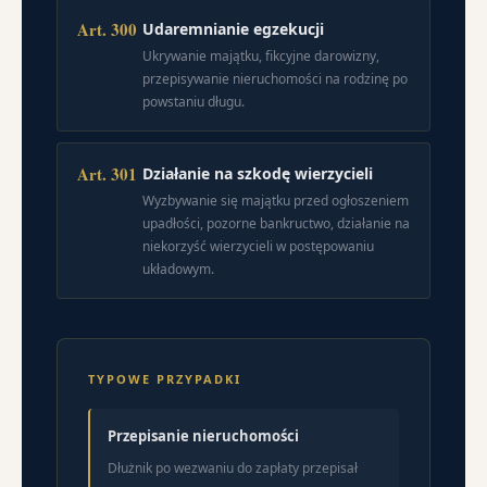
Art. 300
Udaremnianie egzekucji
Ukrywanie majątku, fikcyjne darowizny,
przepisywanie nieruchomości na rodzinę po
powstaniu długu.
Art. 301
Działanie na szkodę wierzycieli
Wyzbywanie się majątku przed ogłoszeniem
upadłości, pozorne bankructwo, działanie na
niekorzyść wierzycieli w postępowaniu
układowym.
TYPOWE PRZYPADKI
Przepisanie nieruchomości
Dłużnik po wezwaniu do zapłaty przepisał