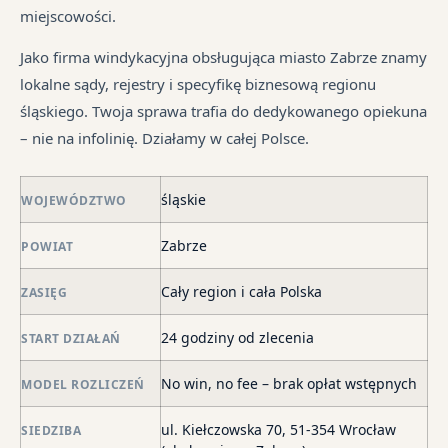
pr
tr
miejscowości.
je
są
jes
syt
w
in
Jako firma windykacyjna obsługująca miasto Zabrze znamy
fi
ró
lokalne sądy, rejestry i specyfikę biznesową regionu
po
mi
śląskiego. Twoja sprawa trafia do dedykowanego opiekuna
ni
– nie na infolinię. Działamy w całej Polsce.
po
i
śląskie
in
WOJEWÓDZTWO
skł
Zabrze
POWIAT
ma
–
Cały region i cała Polska
ZASIĘG
za
po
24 godziny od zlecenia
START DZIAŁAŃ
de
o
No win, no fee – brak opłat wstępnych
MODEL ROZLICZEŃ
str
wi
ul. Kiełczowska 70, 51-354 Wrocław
SIEDZIBA