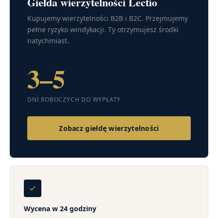
Giełda wierzytelności Lectio
Kupujemy wierzytelności B2B i B2C. Przejmujemy
pełne ryzyko windykacji. Ty otrzymujesz środki
natychmiast.
3–5
DNI ROBOCZYCH DO WYPŁATY
Zobacz giełdę wierzytelności
Wycena w 24 godziny