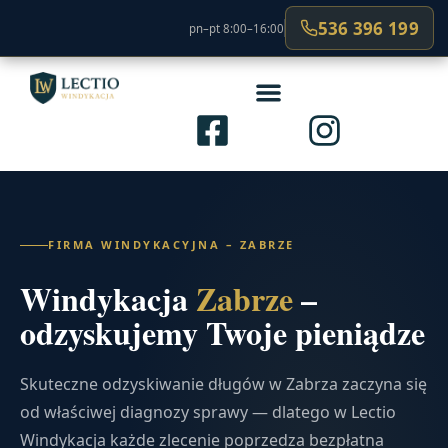
536 396 199
pn–pt 8:00–16:00
FIRMA WINDYKACYJNA – ZABRZE
Windykacja
Zabrze
–
odzyskujemy Twoje pieniądze
Skuteczne odzyskiwanie długów w Zabrza zaczyna się
od właściwej diagnozy sprawy — dlatego w Lectio
Windykacja każde zlecenie poprzedza bezpłatna