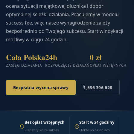
ocena sytuacji majątkowej dłużnika i dobór
optymalnej ścieżki działania. Pracujemy w modelu
success fee, więc nasze wynagrodzenie zależy
bezpośrednio od Twojego sukcesu. Start windykacji
możliwy w ciągu 24 godzin.
Cała Polska
24h
0 zł
ZASIĘG DZIAŁANIA
ROZPOCZĘCIE DZIAŁAŃ
OPŁAT WSTĘPNYCH
Bezpłatna wycena sprawy
536 396 628
Bez opłat wstępnych
Start w 24 godziny
Płacisz tylko za sukces
Efekty po 14 dniach