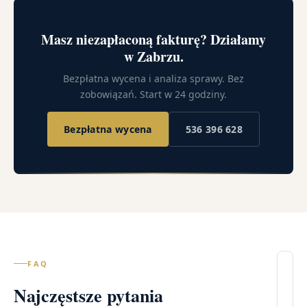
Masz niezapłaconą fakturę? Działamy
w Zabrzu.
Bezpłatna wycena i analiza sprawy. Bez
zobowiązań. Start w 24 godziny.
Bezpłatna wycena
536 396 628
FAQ
Il
Najczęstsze pytania
wi
– 