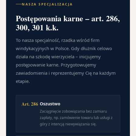
NASZA SPECJALIZACJA
Postępowania karne – art. 286,
300, 301 k.k.
To nasza specjalność, rzadka wśród firm
windykacyjnych w Polsce. Gdy dłużnik celowo
działa na szkodę wierzyciela – inicjujemy
postępowanie karne. Przygotowujemy
zawiadomienia i reprezentujemy Cię na każdym
etapie.
Art. 286
Oszustwo
Zaciągnięcie zobowiązania bez zamiaru
zapłaty, np. zamówienie towaru lub usługi z
góry z intencją niewywiązania się.