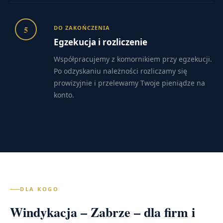
5
DO ZAKOŃCZENIA
Egzekucja i rozliczenie
Współpracujemy z komornikiem przy egzekucji.
Po odzyskaniu należności rozliczamy się
prowizyjnie i przelewamy Twoje pieniądze na
konto.
DLA KOGO
Windykacja – Zabrze – dla firm i