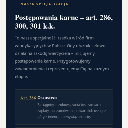
NASZA SPECJALIZACJA
Postępowania karne – art. 286,
300, 301 k.k.
To nasza specjalność, rzadka wśród firm
windykacyjnych w Polsce. Gdy dłużnik celowo
działa na szkodę wierzyciela – inicjujemy
postępowanie karne. Przygotowujemy
zawiadomienia i reprezentujemy Cię na każdym
etapie.
Art. 286
Oszustwo
Zaciągnięcie zobowiązania bez zamiaru
zapłaty, np. zamówienie towaru lub usługi z
góry z intencją niewywiązania się.