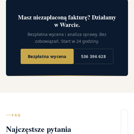
Masz niezapłaconą fakturę? Działamy
w Warcie.
Bezpłatna wycena i analiza sprawy. Bez
zobowiązań. Start w 24 godziny.
Bezpłatna wycena
536 396 628
FAQ
Il
Najczęstsze pytania
wi
– 