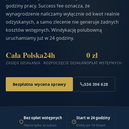
godziny pracy. Success fee oznacza, że
wynagrodzenie naliczamy wyłącznie od kwot realnie
odzyskanych, a samo zlecenie nie generuje żadnych
kosztów wstępnych. Windykację polubowną
uruchamiamy już w 24 godziny.
Cała Polska
24h
0 zł
ZASIĘG DZIAŁANIA
ROZPOCZĘCIE DZIAŁAŃ
OPŁAT WSTĘPNYCH
Bezpłatna wycena sprawy
536 396 628
Bez opłat wstępnych
Start w 24 godziny
Płacisz tylko za sukces
Efekty po 14 dniach