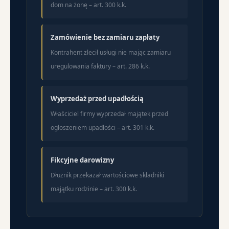
dom na żonę – art. 300 k.k.
Zamówienie bez zamiaru zapłaty
Kontrahent zlecił usługi nie mając zamiaru
uregulowania faktury – art. 286 k.k.
Wyprzedaż przed upadłością
Właściciel firmy wyprzedał majątek przed
ogłoszeniem upadłości – art. 301 k.k.
Fikcyjne darowizny
Dłużnik przekazał wartościowe składniki
majątku rodzinie – art. 300 k.k.