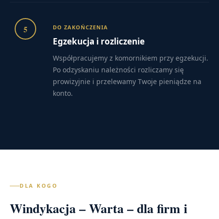
5
DO ZAKOŃCZENIA
Egzekucja i rozliczenie
Współpracujemy z komornikiem przy egzekucji.
Po odzyskaniu należności rozliczamy się
prowizyjnie i przelewamy Twoje pieniądze na
konto.
DLA KOGO
Windykacja – Warta – dla firm i