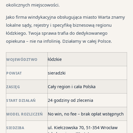
pr
tr
okolicznych miejscowości.
je
są
jes
syt
w
in
Jako firma windykacyjna obsługująca miasto Warta znamy
fi
ró
lokalne sądy, rejestry i specyfikę biznesową regionu
po
mi
łódzkiego. Twoja sprawa trafia do dedykowanego
ni
opiekuna – nie na infolinię. Działamy w całej Polsce.
po
i
łódzkie
in
WOJEWÓDZTWO
skł
sieradzki
POWIAT
ma
–
Cały region i cała Polska
ZASIĘG
za
po
24 godziny od zlecenia
START DZIAŁAŃ
de
o
No win, no fee – brak opłat wstępnych
MODEL ROZLICZEŃ
str
wi
ul. Kiełczowska 70, 51-354 Wrocław
SIEDZIBA