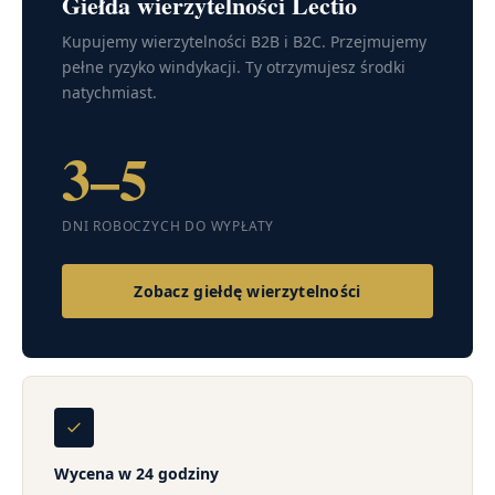
Giełda wierzytelności Lectio
Kupujemy wierzytelności B2B i B2C. Przejmujemy
pełne ryzyko windykacji. Ty otrzymujesz środki
natychmiast.
3–5
DNI ROBOCZYCH DO WYPŁATY
Zobacz giełdę wierzytelności
Wycena w 24 godziny