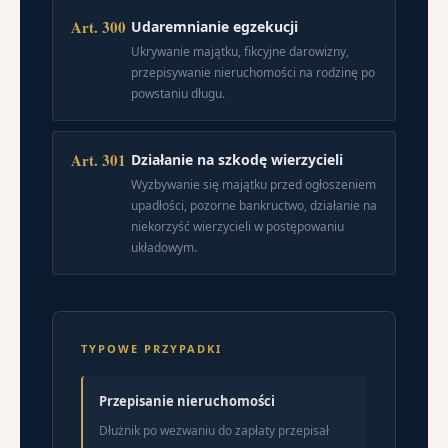
Art. 300
Udaremnianie egzekucji
Ukrywanie majątku, fikcyjne darowizny,
przepisywanie nieruchomości na rodzinę po
powstaniu długu.
Art. 301
Działanie na szkodę wierzycieli
Wyzbywanie się majątku przed ogłoszeniem
upadłości, pozorne bankructwo, działanie na
niekorzyść wierzycieli w postępowaniu
układowym.
TYPOWE PRZYPADKI
Przepisanie nieruchomości
Dłużnik po wezwaniu do zapłaty przepisał