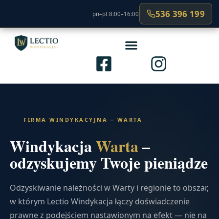
536 396 199
pn–pt 8:00–16:00
FIRMA WINDYKACYJNA – WARTA
Windykacja
Warta
–
odzyskujemy Twoje pieniądze
Odzyskiwanie należności w Warty i regionie to obszar,
w którym Lectio Windykacja łączy doświadczenie
prawne z podejściem nastawionym na efekt — nie na