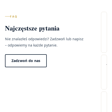
FAQ
Il
Najczęstsze pytania
wi
–
Sz
Nie znalazłeś odpowiedzi? Zadzwoń lub napisz
Zd
– odpowiemy na każde pytanie.
Lec
Zadzwoń do nas
Wi
Ja
pr
tr
wy
wi
w
po
mo
Dzi
pr
za
Cz
„n
w
wi
win
ci
pr
no