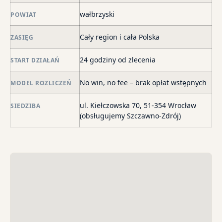
ma
wałbrzyski
POWIAT
–
za
Cały region i cała Polska
ZASIĘG
po
de
24 godziny od zlecenia
START DZIAŁAŃ
o
str
No win, no fee – brak opłat wstępnych
MODEL ROZLICZEŃ
wi
i
ul. Kiełczowska 70, 51-354 Wrocław
SIEDZIBA
sk
(obsługujemy Szczawno-Zdrój)
sp
do
egz
ko