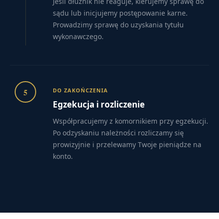
Jeśli dłużnik nie reaguje, kierujemy sprawę do
sądu lub inicjujemy postępowanie karne.
Prowadzimy sprawę do uzyskania tytułu
wykonawczego.
5
DO ZAKOŃCZENIA
Egzekucja i rozliczenie
Współpracujemy z komornikiem przy egzekucji.
Po odzyskaniu należności rozliczamy się
prowizyjnie i przelewamy Twoje pieniądze na
konto.