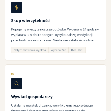
Skup wierzytelności
Kupujemy wierzytelności za gotówkę. Wycena w 24 godziny,
wypłata w 3–5 dni roboczych. Ryzyko dalszej windykacji
przechodzi w całości na nas. Giełda wierzytelności online.
Natychmiastowa wypłata
Wycena 24h
B2B i B2C
06
Wywiad gospodarczy
Ustalamy majątek dłużnika, weryfikujemy jego sytuację
finansową i dostarczamy informacje potrzebne do