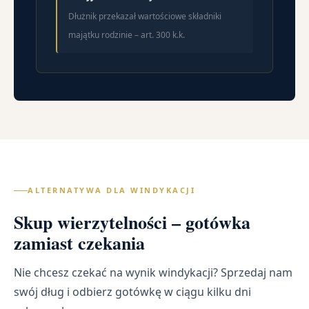
Dłużnik przekazał wartościowe składniki
majątku rodzinie – art. 300 k.k.
ALTERNATYWA DLA WINDYKACJI
Skup wierzytelności – gotówka
zamiast czekania
Nie chcesz czekać na wynik windykacji? Sprzedaj nam
swój dług i odbierz gotówkę w ciągu kilku dni