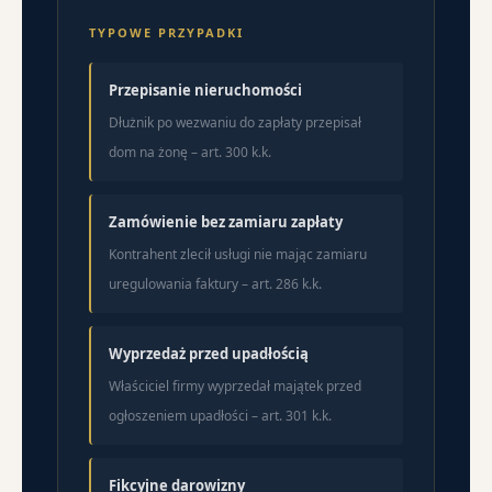
TYPOWE PRZYPADKI
Przepisanie nieruchomości
Dłużnik po wezwaniu do zapłaty przepisał
dom na żonę – art. 300 k.k.
Zamówienie bez zamiaru zapłaty
Kontrahent zlecił usługi nie mając zamiaru
uregulowania faktury – art. 286 k.k.
Wyprzedaż przed upadłością
Właściciel firmy wyprzedał majątek przed
ogłoszeniem upadłości – art. 301 k.k.
Fikcyjne darowizny