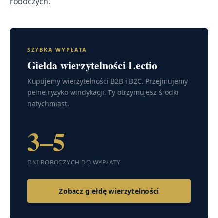
roboczych.
SZYBKA WYPŁATA
Giełda wierzytelności Lectio
Kupujemy wierzytelności B2B i B2C. Przejmujemy
pełne ryzyko windykacji. Ty otrzymujesz środki
natychmiast.
3–5
DNI ROBOCZYCH DO WYPŁATY
Zobacz giełdę wierzytelności