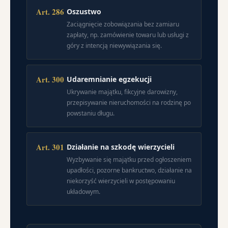
Art. 286
Oszustwo
Zaciągnięcie zobowiązania bez zamiaru
zapłaty, np. zamówienie towaru lub usługi z
góry z intencją niewywiązania się.
Art. 300
Udaremnianie egzekucji
Ukrywanie majątku, fikcyjne darowizny,
przepisywanie nieruchomości na rodzinę po
powstaniu długu.
Art. 301
Działanie na szkodę wierzycieli
Wyzbywanie się majątku przed ogłoszeniem
upadłości, pozorne bankructwo, działanie na
niekorzyść wierzycieli w postępowaniu
układowym.