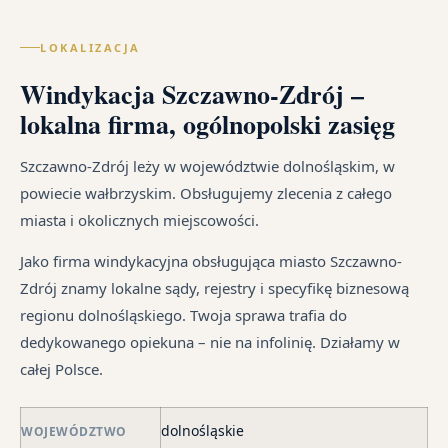
Lec
cał
wy
po
of
Pol
zal
ką
LOKALIZACJA
wy
–
z
re
go
za
Windykacja Szczawno-Zdrój –
um
sz
i
wi
cy
na
lokalna firma, ogólnopolski zasięg
ust
te
Ka
od
ma
jak
sp
śr
Szczawno-Zdrój leży w województwie dolnośląskim, w
dłu
i
tr
powiecie wałbrzyskim. Obsługujemy zlecenia z całego
We
są
jes
miasta i okolicznych miejscowości.
je
pr
in
syt
są
Jako firma windykacyjna obsługująca miasto Szczawno-
fi
w
Zdrój znamy lokalne sądy, rejestry i specyfikę biznesową
po
ró
regionu dolnośląskiego. Twoja sprawa trafia do
ni
mi
dedykowanego opiekuna – nie na infolinię. Działamy w
po
całej Polsce.
i
in
skł
dolnośląskie
WOJEWÓDZTWO