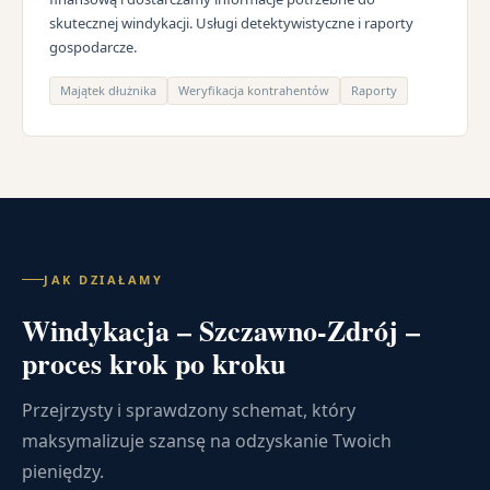
skutecznej windykacji. Usługi detektywistyczne i raporty
gospodarcze.
Majątek dłużnika
Weryfikacja kontrahentów
Raporty
JAK DZIAŁAMY
Windykacja – Szczawno-Zdrój –
proces krok po kroku
Przejrzysty i sprawdzony schemat, który
maksymalizuje szansę na odzyskanie Twoich
pieniędzy.