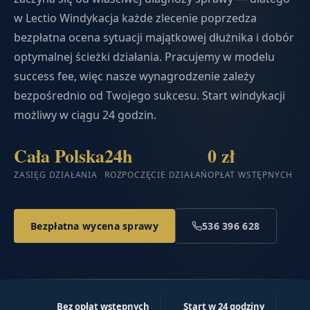
w Lectio Windykacja każde zlecenie poprzedza
bezpłatna ocena sytuacji majątkowej dłużnika i dobór
optymalnej ścieżki działania. Pracujemy w modelu
success fee, więc nasze wynagrodzenie zależy
bezpośrednio od Twojego sukcesu. Start windykacji
możliwy w ciągu 24 godzin.
Cała Polska
24h
0 zł
ZASIĘG DZIAŁANIA
ROZPOCZĘCIE DZIAŁAŃ
OPŁAT WSTĘPNYCH
Bezpłatna wycena sprawy
536 396 628
Bez opłat wstępnych
Start w 24 godziny