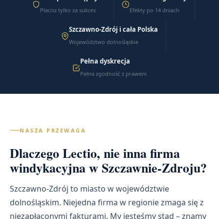
Płacisz tylko za sukces
Efekty po 14 dniach
Szczawno-Zdrój i cała Polska
Województwo dolnośląskie
Pełna dyskrecja
Pełna zgodność z prawem
NASZA PRZEWAGA
Dlaczego Lectio, nie inna firma
windykacyjna w Szczawnie-Zdroju?
Szczawno-Zdrój to miasto w województwie
dolnośląskim. Niejedna firma w regionie zmaga się z
niezapłaconymi fakturami. My jesteśmy stąd – znamy