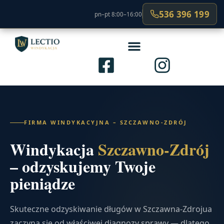
536 396 199
pn–pt 8:00–16:00
FIRMA WINDYKACYJNA – SZCZAWNO-ZDRÓJ
Windykacja
Szczawno-Zdrój
– odzyskujemy Twoje
pieniądze
Skuteczne odzyskiwanie długów w Szczawna-Zdrojua
zaczyna się od właściwej diagnozy sprawy — dlatego