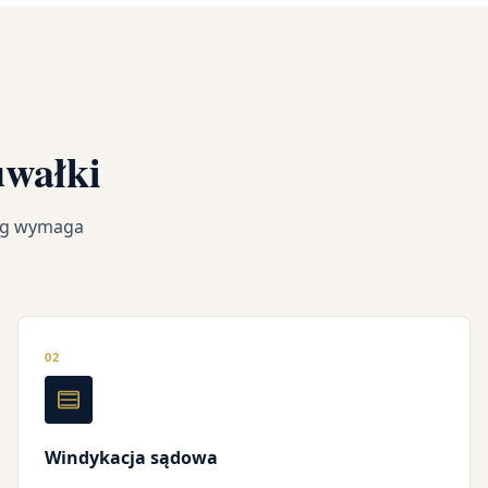
uwałki
ług wymaga
02
Windykacja sądowa