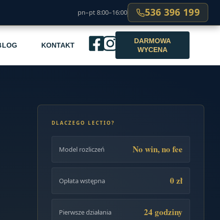
536 396 199
pn–pt 8:00–16:00
DARMOWA
BLOG
KONTAKT
WYCENA
DLACZEGO LECTIO?
No win, no fee
Model rozliczeń
0 zł
Opłata wstępna
24 godziny
Pierwsze działania