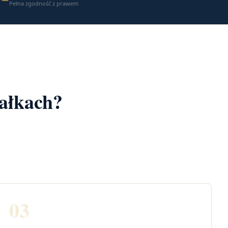
Pełna zgodność z prawem
wałkach?
03