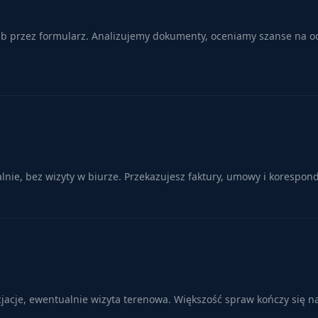
lub przez formularz. Analizujemy dokumenty, oceniamy szanse na od
ie, bez wizyty w biurze. Przekazujesz faktury, umowy i korespond
cjacje, ewentualnie wizyta terenowa. Większość spraw kończy się n