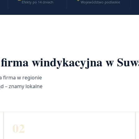
Efekty po 14 dniach
Województwo podlaskie
a firma windykacyjna w Su
 firma w regionie
ąd – znamy lokalne
02