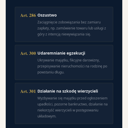
Art. 286
Oszustwo
Zaciągnięcie zobowiązania bez zamiaru
zapłaty, np. zamówienie towaru lub usługi z
góry z intencją niewywiązania się.
Art. 300
Udaremnianie egzekucji
Ukrywanie majątku, fikcyjne darowizny,
przepisywanie nieruchomości na rodzinę po
powstaniu długu.
Art. 301
Działanie na szkodę wierzycieli
Wyzbywanie się majątku przed ogłoszeniem
upadłości, pozorne bankructwo, działanie na
niekorzyść wierzycieli w postępowaniu
układowym.