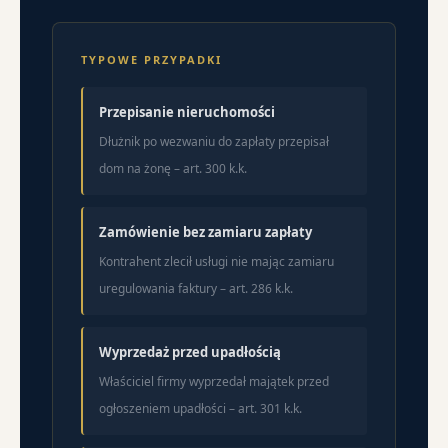
TYPOWE PRZYPADKI
Przepisanie nieruchomości
Dłużnik po wezwaniu do zapłaty przepisał
dom na żonę – art. 300 k.k.
Zamówienie bez zamiaru zapłaty
Kontrahent zlecił usługi nie mając zamiaru
uregulowania faktury – art. 286 k.k.
Wyprzedaż przed upadłością
Właściciel firmy wyprzedał majątek przed
ogłoszeniem upadłości – art. 301 k.k.