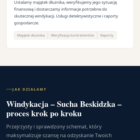
Ustalamy majątek dłużnika, weryfikujemy jego sytuację
finansową i dostarczamy informacje potrzebne do
skutecznej windykacji. Usługi detektywistyczne i raporty
gospodarcze.
Majątek dłużnika
Weryfikacja kontrahentów
Raporty
JAK DZIAŁAMY
Windykacja – Sucha Beskidzka –
proces krok po kroku
Przejrzysty i sprawdzony schemat, który
maksymalizuje szansę na odzyskanie Twoich