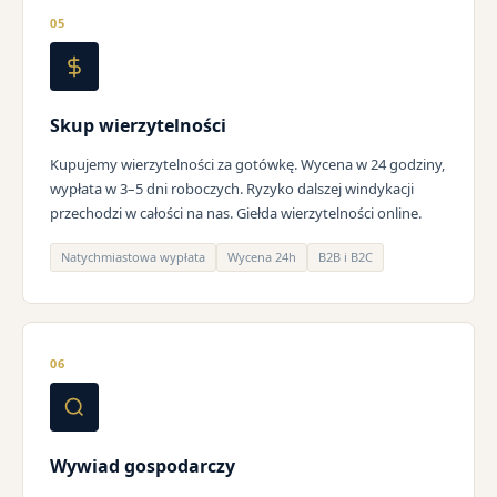
05
Skup wierzytelności
Kupujemy wierzytelności za gotówkę. Wycena w 24 godziny,
wypłata w 3–5 dni roboczych. Ryzyko dalszej windykacji
przechodzi w całości na nas. Giełda wierzytelności online.
Natychmiastowa wypłata
Wycena 24h
B2B i B2C
06
Wywiad gospodarczy