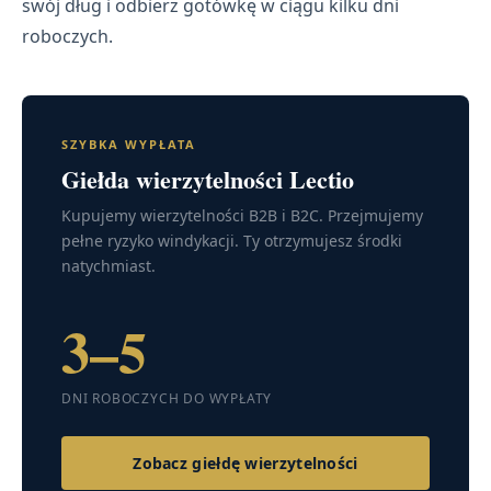
swój dług i odbierz gotówkę w ciągu kilku dni
roboczych.
SZYBKA WYPŁATA
Giełda wierzytelności Lectio
Kupujemy wierzytelności B2B i B2C. Przejmujemy
pełne ryzyko windykacji. Ty otrzymujesz środki
natychmiast.
3–5
DNI ROBOCZYCH DO WYPŁATY
Zobacz giełdę wierzytelności