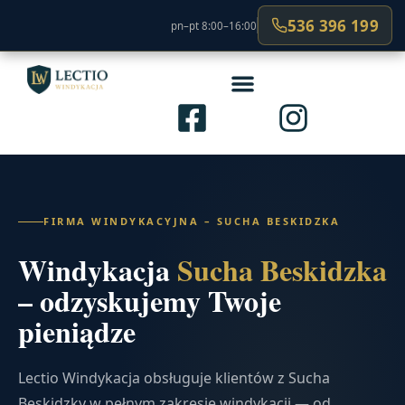
536 396 199
pn–pt 8:00–16:00
FIRMA WINDYKACYJNA – SUCHA BESKIDZKA
Windykacja
Sucha Beskidzka
– odzyskujemy Twoje
pieniądze
Lectio Windykacja obsługuje klientów z Sucha
Beskidzky w pełnym zakresie windykacji — od