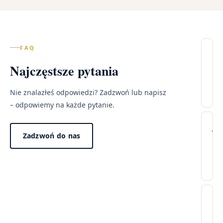
FAQ
Il
Najczęstsze pytania
wi
– 
Be
Nie znalazłeś odpowiedzi? Zadzwoń lub napisz
– odpowiemy na każde pytanie.
Lec
Wi
Ja
Zadzwoń do nas
pr
tr
wy
wi
w
po
mo
Dzi
pr
za
Cz
„n
w
wi
win