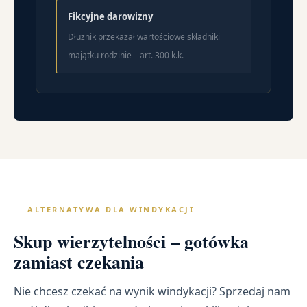
Fikcyjne darowizny
Dłużnik przekazał wartościowe składniki
majątku rodzinie – art. 300 k.k.
ALTERNATYWA DLA WINDYKACJI
Skup wierzytelności – gotówka
zamiast czekania
Nie chcesz czekać na wynik windykacji? Sprzedaj nam