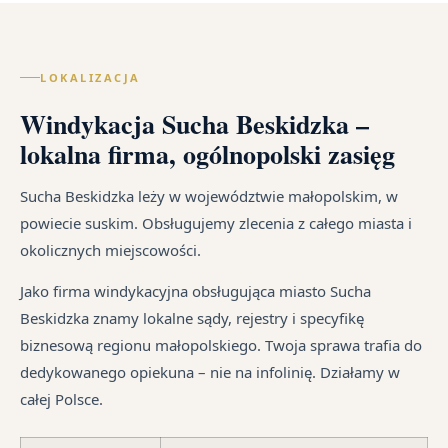
us
w
wy
po
Lec
cał
zal
ką
of
Pol
z
re
LOKALIZACJA
wy
–
um
sz
go
za
Windykacja Sucha Beskidzka –
cy
na
i
wi
Ka
od
lokalna firma, ogólnopolski zasięg
ust
te
sp
śr
ma
jak
tr
Sucha Beskidzka leży w województwie małopolskim, w
dłu
i
jes
powiecie suskim. Obsługujemy zlecenia z całego miasta i
We
są
in
okolicznych miejscowości.
je
pr
syt
są
Jako firma windykacyjna obsługująca miasto Sucha
fi
w
Beskidzka znamy lokalne sądy, rejestry i specyfikę
po
ró
biznesową regionu małopolskiego. Twoja sprawa trafia do
ni
mi
dedykowanego opiekuna – nie na infolinię. Działamy w
po
całej Polsce.
i
in