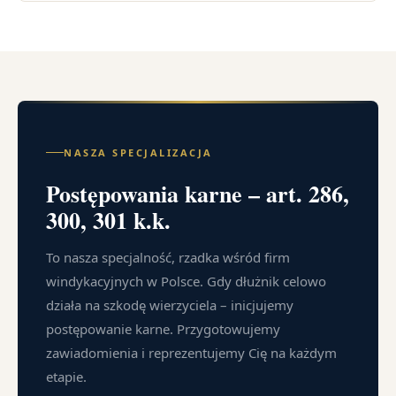
NASZA SPECJALIZACJA
Postępowania karne – art. 286,
300, 301 k.k.
To nasza specjalność, rzadka wśród firm
windykacyjnych w Polsce. Gdy dłużnik celowo
działa na szkodę wierzyciela – inicjujemy
postępowanie karne. Przygotowujemy
zawiadomienia i reprezentujemy Cię na każdym
etapie.