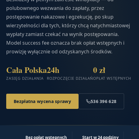
polubownego wezwania do zapłaty, przez
postępowanie nakazowe i egzekucję, po skup
wierzytelności dla tych, którzy chcą natychmiastowej
wypłaty zamiast czekać na wynik postępowania.
Model success fee oznacza brak opłat wstępnych i
prowizję wyłącznie od odzyskanych środków.
Cała Polska
24h
0 zł
ZASIĘG DZIAŁANIA
ROZPOCZĘCIE DZIAŁAŃ
OPŁAT WSTĘPNYCH
Bezpłatna wycena sprawy
536 396 628
Bez opłat wstępnych
Start w 24 godziny