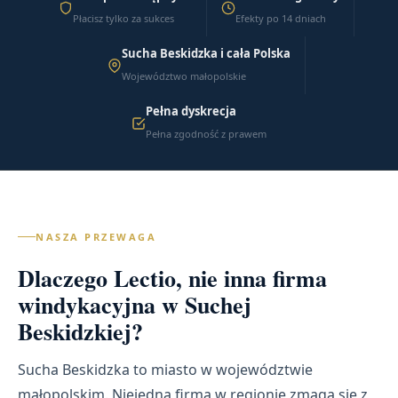
Płacisz tylko za sukces
Efekty po 14 dniach
Sucha Beskidzka i cała Polska
Województwo małopolskie
Pełna dyskrecja
Pełna zgodność z prawem
NASZA PRZEWAGA
Dlaczego Lectio, nie inna firma
windykacyjna w Suchej
Beskidzkiej?
Sucha Beskidzka to miasto w województwie
małopolskim. Niejedna firma w regionie zmaga się z