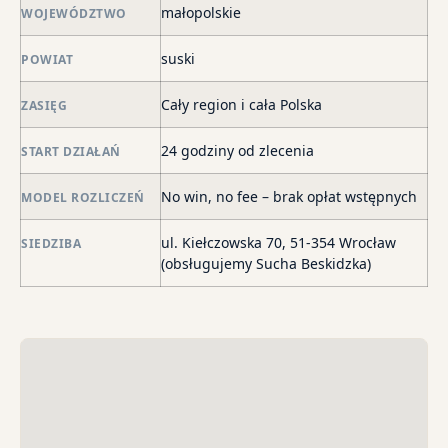
skł
małopolskie
WOJEWÓDZTWO
ma
suski
POWIAT
–
za
Cały region i cała Polska
ZASIĘG
po
de
24 godziny od zlecenia
START DZIAŁAŃ
o
str
No win, no fee – brak opłat wstępnych
MODEL ROZLICZEŃ
wi
i
ul. Kiełczowska 70, 51-354 Wrocław
SIEDZIBA
sk
(obsługujemy Sucha Beskidzka)
sp
do
egz
ko