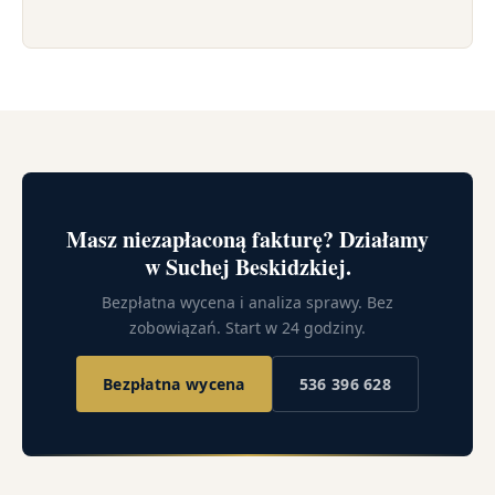
Masz niezapłaconą fakturę? Działamy
w Suchej Beskidzkiej.
Bezpłatna wycena i analiza sprawy. Bez
zobowiązań. Start w 24 godziny.
Bezpłatna wycena
536 396 628