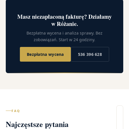
Masz niezapłaconą fakturę? Działamy
w Różanie.
Bezpłatna wycena i analiza sprawy. Bez
zobowiązań. Start w 24 godziny.
Bezpłatna wycena
536 396 628
FAQ
Il
Najczęstsze pytania
wi
– 