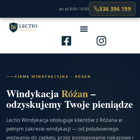
536 396 199
pn–pt 8:00–16:00
FIRMA WINDYKACYJNA – RÓŻAN
Windykacja
Różan
–
odzyskujemy Twoje pieniądze
Lectio Windykacja obsługuje klientów z Różana w
pełnym zakresie windykacji — od polubownego
wezwania do zapłaty, przez postępowanie nakazowe i