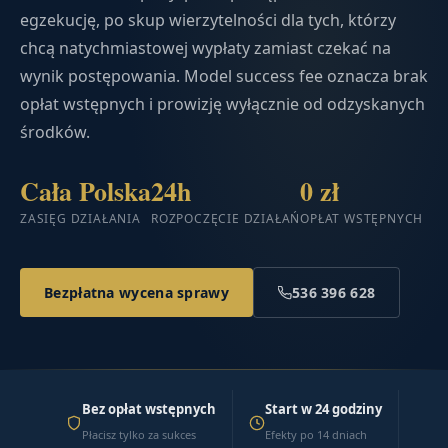
egzekucję, po skup wierzytelności dla tych, którzy
chcą natychmiastowej wypłaty zamiast czekać na
wynik postępowania. Model success fee oznacza brak
opłat wstępnych i prowizję wyłącznie od odzyskanych
środków.
Cała Polska
24h
0 zł
ZASIĘG DZIAŁANIA
ROZPOCZĘCIE DZIAŁAŃ
OPŁAT WSTĘPNYCH
Bezpłatna wycena sprawy
536 396 628
Bez opłat wstępnych
Start w 24 godziny
Płacisz tylko za sukces
Efekty po 14 dniach