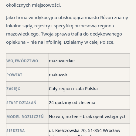
pr
tr
okolicznych miejscowości.
je
są
jes
syt
w
in
Jako firma windykacyjna obsługująca miasto Różan znamy
fi
ró
lokalne sądy, rejestry i specyfikę biznesową regionu
po
mi
mazowieckiego. Twoja sprawa trafia do dedykowanego
ni
opiekuna – nie na infolinię. Działamy w całej Polsce.
po
i
mazowieckie
in
WOJEWÓDZTWO
skł
makowski
POWIAT
ma
–
Cały region i cała Polska
ZASIĘG
za
po
24 godziny od zlecenia
START DZIAŁAŃ
de
o
No win, no fee – brak opłat wstępnych
MODEL ROZLICZEŃ
str
wi
ul. Kiełczowska 70, 51-354 Wrocław
SIEDZIBA