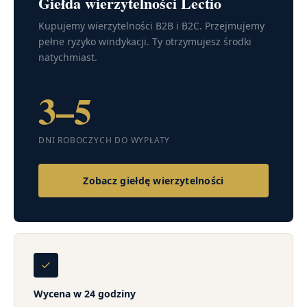
Giełda wierzytelności Lectio
Kupujemy wierzytelności B2B i B2C. Przejmujemy
pełne ryzyko windykacji. Ty otrzymujesz środki
natychmiast.
3–5
DNI ROBOCZYCH DO WYPŁATY
Zobacz giełdę wierzytelności
Wycena w 24 godziny