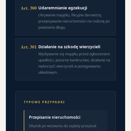
Art. 300
Udaremnianie egzekucji
Ukrywanie majątku, fikcyjne darowizny,
przepisywanie nieruchomości na rodzinę po
powstaniu długu.
Art. 301
Działanie na szkodę wierzycieli
Wyzbywanie się majątku przed ogłoszeniem
upadłości, pozorne bankructwo, działanie na
niekorzyść wierzycieli w postępowaniu
układowym.
TYPOWE PRZYPADKI
Przepisanie nieruchomości
Dłużnik po wezwaniu do zapłaty przepisał