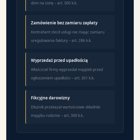
dom na żonę – art. 300 k.k.
Zamówienie bez zamiaru zapłaty
Kontrahent zlecił usługi nie mając zamiaru
uregulowania faktury – art. 286 k.k.
Wyprzedaż przed upadłością
Właściciel firmy wyprzedał majątek przed
ogłoszeniem upadłości – art. 301 k.k.
Fikcyjne darowizny
Dłużnik przekazał wartościowe składniki
majątku rodzinie – art. 300 k.k.