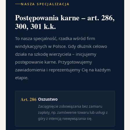
NASZA SPECJALIZACJA
Postępowania karne – art. 286,
300, 301 k.k.
To nasza specjalność, rzadka wśród firm
windykacyjnych w Polsce. Gdy dłużnik celowo
działa na szkodę wierzyciela – inicjujemy
postępowanie karne. Przygotowujemy
zawiadomienia i reprezentujemy Cię na każdym
etapie.
Art. 286
Oszustwo
Zaciągnięcie zobowiązania bez zamiaru
zapłaty, np. zamówienie towaru lub usługi z
góry z intencją niewywiązania się.