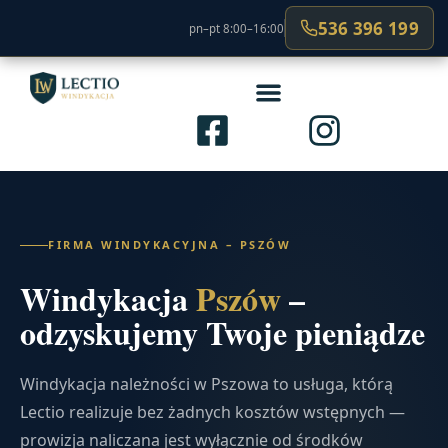
536 396 199
pn–pt 8:00–16:00
FIRMA WINDYKACYJNA – PSZÓW
Windykacja
Pszów
–
odzyskujemy Twoje pieniądze
Windykacja należności w Pszowa to usługa, którą
Lectio realizuje bez żadnych kosztów wstępnych —
prowizja naliczana jest wyłącznie od środków