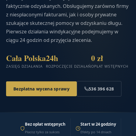
faktycznie odzyskanych. Obsługujemy zarówno firmy
z niespłaconymi fakturami, jak i osoby prywatne
szukające skutecznej pomocy w odzyskaniu długu.
Pierwsze działania windykacyjne podejmujemy w
ciągu 24 godzin od przyjęcia zlecenia.
Cała Polska
24h
0 zł
ZASIĘG DZIAŁANIA
ROZPOCZĘCIE DZIAŁAŃ
OPŁAT WSTĘPNYCH
Bezpłatna wycena sprawy
536 396 628
Bez opłat wstępnych
Start w 24 godziny
Płacisz tylko za sukces
Efekty po 14 dniach