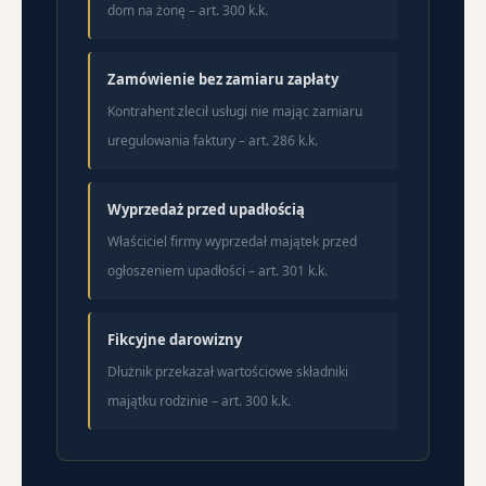
dom na żonę – art. 300 k.k.
Zamówienie bez zamiaru zapłaty
Kontrahent zlecił usługi nie mając zamiaru
uregulowania faktury – art. 286 k.k.
Wyprzedaż przed upadłością
Właściciel firmy wyprzedał majątek przed
ogłoszeniem upadłości – art. 301 k.k.
Fikcyjne darowizny
Dłużnik przekazał wartościowe składniki
majątku rodzinie – art. 300 k.k.