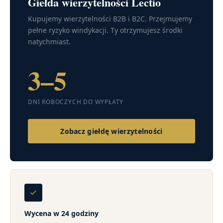
Giełda wierzytelności Lectio
Kupujemy wierzytelności B2B i B2C. Przejmujemy
pełne ryzyko windykacji. Ty otrzymujesz środki
natychmiast.
3–5
DNI ROBOCZYCH DO WYPŁATY
Zobacz giełdę wierzytelności
Wycena w 24 godziny