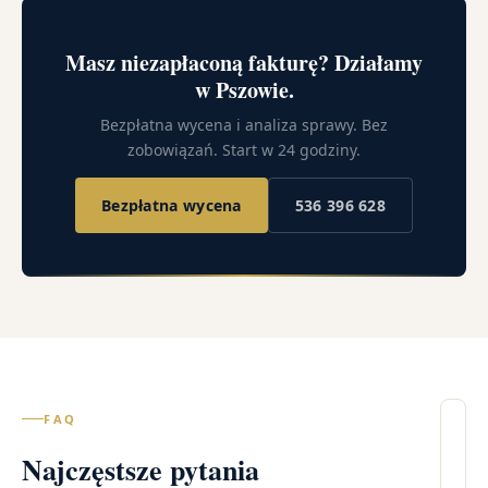
Masz niezapłaconą fakturę? Działamy
w Pszowie.
Bezpłatna wycena i analiza sprawy. Bez
zobowiązań. Start w 24 godziny.
Bezpłatna wycena
536 396 628
FAQ
Il
Najczęstsze pytania
wi
– 