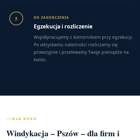
5
DO ZAKOŃCZENIA
Egzekucja i rozliczenie
Współpracujemy z komornikiem przy egzekucji.
Po odzyskaniu należności rozliczamy się
prowizyjnie i przelewamy Twoje pieniądze na
konto.
DLA KOGO
Windykacja – Pszów – dla firm i