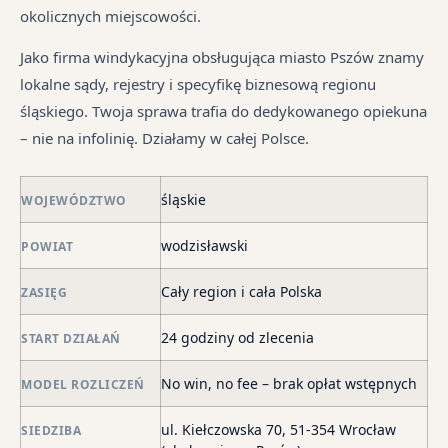
pr
tr
okolicznych miejscowości.
je
są
jes
syt
w
in
Jako firma windykacyjna obsługująca miasto Pszów znamy
fi
ró
lokalne sądy, rejestry i specyfikę biznesową regionu
po
mi
śląskiego. Twoja sprawa trafia do dedykowanego opiekuna
ni
– nie na infolinię. Działamy w całej Polsce.
po
i
śląskie
in
WOJEWÓDZTWO
skł
wodzisławski
POWIAT
ma
–
Cały region i cała Polska
ZASIĘG
za
po
24 godziny od zlecenia
START DZIAŁAŃ
de
o
No win, no fee – brak opłat wstępnych
MODEL ROZLICZEŃ
str
wi
ul. Kiełczowska 70, 51-354 Wrocław
SIEDZIBA