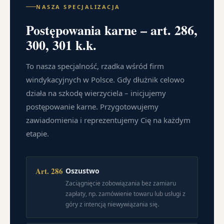
NASZA SPECJALIZACJA
Postępowania karne – art. 286,
300, 301 k.k.
To nasza specjalność, rzadka wśród firm
windykacyjnych w Polsce. Gdy dłużnik celowo
działa na szkodę wierzyciela – inicjujemy
postępowanie karne. Przygotowujemy
zawiadomienia i reprezentujemy Cię na każdym
etapie.
Art. 286
Oszustwo
Zaciągnięcie zobowiązania bez zamiaru
zapłaty, np. zamówienie towaru lub usługi z
góry z intencją niewywiązania się.