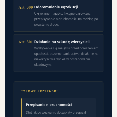
Art. 300
Udaremnianie egzekucji
Ukrywanie majątku, fikcyjne darowizny,
przepisywanie nieruchomości na rodzinę po
powstaniu długu.
Art. 301
Działanie na szkodę wierzycieli
Wyzbywanie się majątku przed ogłoszeniem
upadłości, pozorne bankructwo, działanie na
niekorzyść wierzycieli w postępowaniu
układowym.
TYPOWE PRZYPADKI
Przepisanie nieruchomości
Dłużnik po wezwaniu do zapłaty przepisał