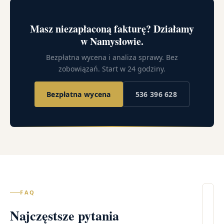
Masz niezapłaconą fakturę? Działamy
w Namysłowie.
Bezpłatna wycena i analiza sprawy. Bez
zobowiązań. Start w 24 godziny.
Bezpłatna wycena
536 396 628
FAQ
Il
Najczęstsze pytania
wi
–