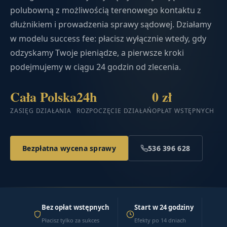
polubowną z możliwością terenowego kontaktu z
dłużnikiem i prowadzenia sprawy sądowej. Działamy
w modelu success fee: płacisz wyłącznie wtedy, gdy
odzyskamy Twoje pieniądze, a pierwsze kroki
podejmujemy w ciągu 24 godzin od zlecenia.
Cała Polska
24h
0 zł
ZASIĘG DZIAŁANIA
ROZPOCZĘCIE DZIAŁAŃ
OPŁAT WSTĘPNYCH
Bezpłatna wycena sprawy
536 396 628
Bez opłat wstępnych
Start w 24 godziny
Płacisz tylko za sukces
Efekty po 14 dniach