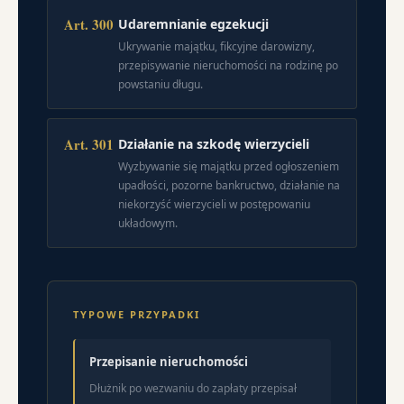
Art. 300
Udaremnianie egzekucji
Ukrywanie majątku, fikcyjne darowizny,
przepisywanie nieruchomości na rodzinę po
powstaniu długu.
Art. 301
Działanie na szkodę wierzycieli
Wyzbywanie się majątku przed ogłoszeniem
upadłości, pozorne bankructwo, działanie na
niekorzyść wierzycieli w postępowaniu
układowym.
TYPOWE PRZYPADKI
Przepisanie nieruchomości
Dłużnik po wezwaniu do zapłaty przepisał