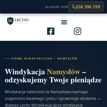
536 396 199
pn–pt 8:00–16:00
FIRMA WINDYKACYJNA – NAMYSŁÓW
Windykacja
Namysłów
–
odzyskujemy Twoje pieniądze
Windykacja należności w Namysłowa wymaga
znajomości lokalnego rynku i sprawnego działania —
dlatego Lectio Windykacja łączy windykację