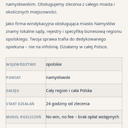
są
sp
śr
namysłowskim. Obsługujemy zlecenia z całego miasta i
We
pr
tr
okolicznych miejscowości.
je
są
jes
syt
w
in
Jako firma windykacyjna obsługująca miasto Namysłów
fi
ró
znamy lokalne sądy, rejestry i specyfikę biznesową regionu
po
mi
opolskiego. Twoja sprawa trafia do dedykowanego
ni
opiekuna – nie na infolinię. Działamy w całej Polsce.
po
i
opolskie
in
WOJEWÓDZTWO
skł
namysłowski
POWIAT
ma
–
Cały region i cała Polska
ZASIĘG
za
po
24 godziny od zlecenia
START DZIAŁAŃ
de
o
No win, no fee – brak opłat wstępnych
MODEL ROZLICZEŃ
str