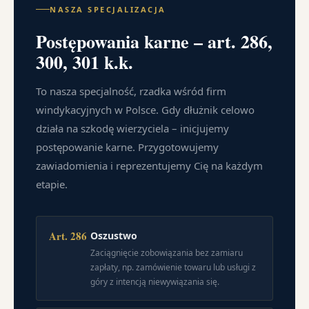
NASZA SPECJALIZACJA
Postępowania karne – art. 286,
300, 301 k.k.
To nasza specjalność, rzadka wśród firm
windykacyjnych w Polsce. Gdy dłużnik celowo
działa na szkodę wierzyciela – inicjujemy
postępowanie karne. Przygotowujemy
zawiadomienia i reprezentujemy Cię na każdym
etapie.
Art. 286
Oszustwo
Zaciągnięcie zobowiązania bez zamiaru
zapłaty, np. zamówienie towaru lub usługi z
góry z intencją niewywiązania się.