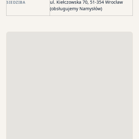
wi
ul. Kiełczowska 70, 51-354 Wrocław
SIEDZIBA
i
(obsługujemy Namysłów)
sk
sp
do
egz
ko