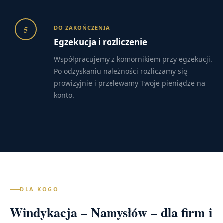
5
DO ZAKOŃCZENIA
Egzekucja i rozliczenie
Współpracujemy z komornikiem przy egzekucji.
Po odzyskaniu należności rozliczamy się
prowizyjnie i przelewamy Twoje pieniądze na
konto.
DLA KOGO
Windykacja – Namysłów – dla firm i