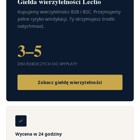
Giełda wierzytelności Lectio
Kupujemy wierzytelności B2B i B2C. Przejmujemy
pełne ryzyko windykacji. Ty otrzymujesz środki
natychmiast.
3–5
DNI ROBOCZYCH DO WYPŁATY
Zobacz giełdę wierzytelności
Wycena w 24 godziny