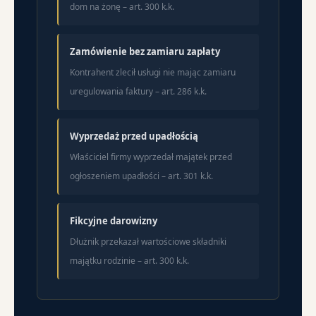
dom na żonę – art. 300 k.k.
Zamówienie bez zamiaru zapłaty
Kontrahent zlecił usługi nie mając zamiaru
uregulowania faktury – art. 286 k.k.
Wyprzedaż przed upadłością
Właściciel firmy wyprzedał majątek przed
ogłoszeniem upadłości – art. 301 k.k.
Fikcyjne darowizny
Dłużnik przekazał wartościowe składniki
majątku rodzinie – art. 300 k.k.