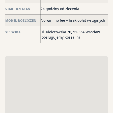
de
24 godziny od zlecenia
START DZIAŁAŃ
o
str
No win, no fee – brak opłat wstępnych
MODEL ROZLICZEŃ
wi
i
ul. Kiełczowska 70, 51-354 Wrocław
SIEDZIBA
sk
(obsługujemy Koszalin)
sp
do
egz
ko