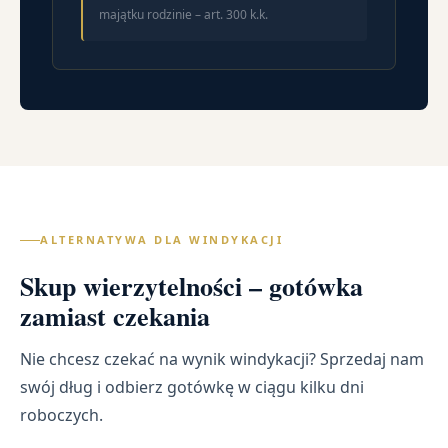
majątku rodzinie – art. 300 k.k.
ALTERNATYWA DLA WINDYKACJI
Skup wierzytelności – gotówka
zamiast czekania
Nie chcesz czekać na wynik windykacji? Sprzedaj nam
swój dług i odbierz gotówkę w ciągu kilku dni
roboczych.