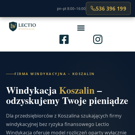
536 396 199
pn–pt 8:00–16:00
FIRMA WINDYKACYJNA – KOSZALIN
Windykacja
Koszalin
–
odzyskujemy Twoje pieniądze
Dla przedsiębiorców z Koszalina szukających firmy
windykacyjnej bez ryzyka finansowego Lectio
Windykacja oferuje model rozliczeń oparty wyłącznie