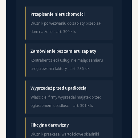
Przepisanie nieruchomości
Dłużnik po wezwaniu do zapłaty przepisał
dom na żonę – art. 300 k.k.
Zamówienie bez zamiaru zapłaty
Kontrahent zlecił usługi nie mając zamiaru
uregulowania faktury – art. 286 k.k.
Wyprzedaż przed upadłością
Właściciel firmy wyprzedał majątek przed
ogłoszeniem upadłości – art. 301 k.k.
Fikcyjne darowizny
Dłużnik przekazał wartościowe składniki