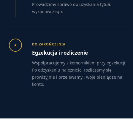
Prowadzimy sprawę do uzyskania tytułu
wykonawczego.
5
DO ZAKOŃCZENIA
Egzekucja i rozliczenie
Współpracujemy z komornikiem przy egzekucji.
Po odzyskaniu należności rozliczamy się
prowizyjnie i przelewamy Twoje pieniądze na
konto.