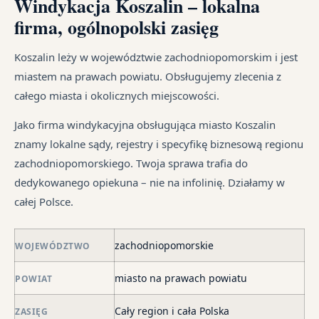
Windykacja Koszalin – lokalna
sz
i
te
cy
na
firma, ogólnopolski zasięg
ust
jak
Ka
od
ma
i
sp
śr
Koszalin leży w województwie zachodniopomorskim i jest
dłu
są
tr
miastem na prawach powiatu. Obsługujemy zlecenia z
We
pr
jes
całego miasta i okolicznych miejscowości.
je
są
in
syt
w
Jako firma windykacyjna obsługująca miasto Koszalin
fi
ró
znamy lokalne sądy, rejestry i specyfikę biznesową regionu
po
mi
zachodniopomorskiego. Twoja sprawa trafia do
ni
dedykowanego opiekuna – nie na infolinię. Działamy w
po
całej Polsce.
i
in
skł
zachodniopomorskie
WOJEWÓDZTWO
ma
miasto na prawach powiatu
POWIAT
–
za
Cały region i cała Polska
ZASIĘG
po