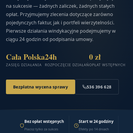
na sukcesie — żadnych zaliczek, żadnych stałych
opłat. Przyjmujemy zlecenia dotyczące zarówno
pojedynczych faktur, jak i portfeli wierzytelności.
Pierwsze działania windykacyjne podejmujemy w
ciągu 24 godzin od podpisania umowy.
Cała Polska
24h
0 zł
ZASIĘG DZIAŁANIA
ROZPOCZĘCIE DZIAŁAŃ
OPŁAT WSTĘPNYCH
Bezpłatna wycena sprawy
536 396 628
Bez opłat wstępnych
Start w 24 godziny
Płacisz tylko za sukces
Efekty po 14 dniach