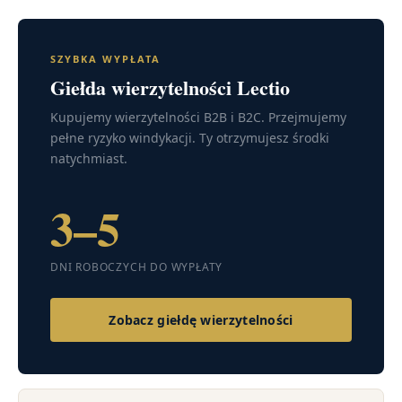
SZYBKA WYPŁATA
Giełda wierzytelności Lectio
Kupujemy wierzytelności B2B i B2C. Przejmujemy
pełne ryzyko windykacji. Ty otrzymujesz środki
natychmiast.
3–5
DNI ROBOCZYCH DO WYPŁATY
Zobacz giełdę wierzytelności