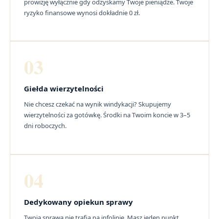
prowizję wyłącznie gdy odzyskamy Twoje pieniądze. Twoje
ryzyko finansowe wynosi dokładnie 0 zł.
03
Giełda wierzytelności
Nie chcesz czekać na wynik windykacji? Skupujemy
wierzytelności za gotówkę. Środki na Twoim koncie w 3–5
dni roboczych.
04
Dedykowany opiekun sprawy
Twoja sprawa nie trafia na infolinię. Masz jeden punkt