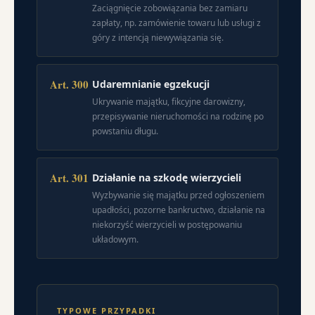
Zaciągnięcie zobowiązania bez zamiaru
zapłaty, np. zamówienie towaru lub usługi z
góry z intencją niewywiązania się.
Art. 300
Udaremnianie egzekucji
Ukrywanie majątku, fikcyjne darowizny,
przepisywanie nieruchomości na rodzinę po
powstaniu długu.
Art. 301
Działanie na szkodę wierzycieli
Wyzbywanie się majątku przed ogłoszeniem
upadłości, pozorne bankructwo, działanie na
niekorzyść wierzycieli w postępowaniu
układowym.
TYPOWE PRZYPADKI