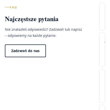
FAQ
Il
Najczęstsze pytania
wi
– 
Nie znalazłeś odpowiedzi? Zadzwoń lub napisz
Lec
– odpowiemy na każde pytanie.
Wi
Ja
pr
tr
Zadzwoń do nas
wy
wi
w
po
mo
Dzi
pr
za
Cz
„n
w
wi
win
ci
pr
no
24
dł
fee
go
Ni
Tak
od
ma