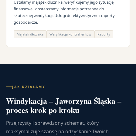
Ustalamy majątek dłużnika, weryfikujemy jego sytuację
finansową i dostarczamy informacje potrzebne do
skutecznej windykacji. Usługi detektywistyczne i raporty
gospodarcze.
Majątek dłużnika
Weryfikacja kontrahentów
Raporty
JAK DZIAŁAMY
Windykacja – Jaworzyna Śląska –
proces krok po kroku
Przejrzysty i sprawdzony schemat, który
maksymalizuje szansę na odzyskanie Twoich