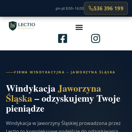
536 396 199
pn–pt 8:00–16:00
FIRMA WINDYKACYJNA – JAWORZYNA ŚLĄSKA
Windykacja
Jaworzyna
Śląska
– odzyskujemy Twoje
pieniądze
Windykacja w Jaworzyny Śląskiej prowadzona przez
Lectio to kompleksowe podejście do odzyskiwania