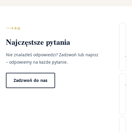
FAQ
Il
Najczęstsze pytania
wi
–
Ja
Nie znalazłeś odpowiedzi? Zadzwoń lub napisz
Śl
– odpowiemy na każde pytanie.
Lec
Zadzwoń do nas
Wi
Ja
pr
tr
wy
wi
w
po
mo
Dzi
pr
za
Cz
„n