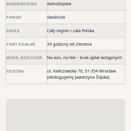
skł
dolnośląskie
WOJEWÓDZTWO
ma
świdnicki
POWIAT
–
za
Cały region i cała Polska
ZASIĘG
po
de
24 godziny od zlecenia
START DZIAŁAŃ
o
str
No win, no fee – brak opłat wstępnych
MODEL ROZLICZEŃ
wi
i
ul. Kiełczowska 70, 51-354 Wrocław
SIEDZIBA
sk
(obsługujemy Jaworzyna Śląska)
sp
do
egz
ko