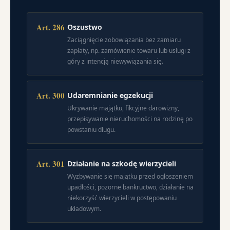
Art. 286
Oszustwo
Zaciągnięcie zobowiązania bez zamiaru
zapłaty, np. zamówienie towaru lub usługi z
góry z intencją niewywiązania się.
Art. 300
Udaremnianie egzekucji
Ukrywanie majątku, fikcyjne darowizny,
przepisywanie nieruchomości na rodzinę po
powstaniu długu.
Art. 301
Działanie na szkodę wierzycieli
Wyzbywanie się majątku przed ogłoszeniem
upadłości, pozorne bankructwo, działanie na
niekorzyść wierzycieli w postępowaniu
układowym.