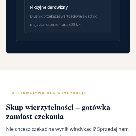
Fikcyjne darowizny
Dłużnik przekazał wartościowe składniki
majątku rodzinie – art. 300 k.k.
ALTERNATYWA DLA WINDYKACJI
Skup wierzytelności – gotówka
zamiast czekania
Nie chcesz czekać na wynik windykacji? Sprzedaj nam