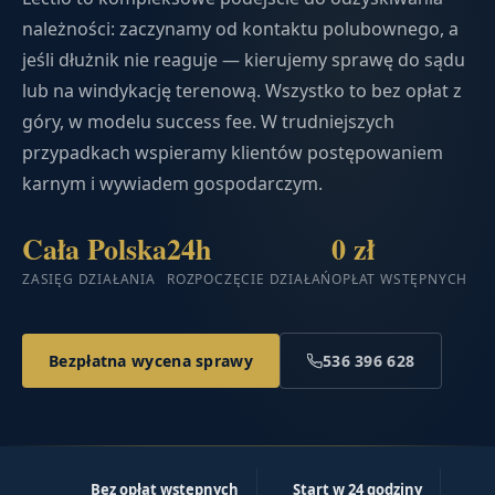
należności: zaczynamy od kontaktu polubownego, a
jeśli dłużnik nie reaguje — kierujemy sprawę do sądu
lub na windykację terenową. Wszystko to bez opłat z
góry, w modelu success fee. W trudniejszych
przypadkach wspieramy klientów postępowaniem
karnym i wywiadem gospodarczym.
Cała Polska
24h
0 zł
ZASIĘG DZIAŁANIA
ROZPOCZĘCIE DZIAŁAŃ
OPŁAT WSTĘPNYCH
Bezpłatna wycena sprawy
536 396 628
Bez opłat wstępnych
Start w 24 godziny