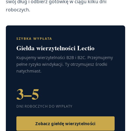
swój dług i odbierz gotówkę w ciągu kilku dni
roboczych.
SZYBKA WYPŁATA
Giełda wierzytelności Lectio
Kupujemy wierzytelności B2B i B2C. Przejmujemy
pełne ryzyko windykacji. Ty otrzymujesz środki
natychmiast.
3–5
DNI ROBOCZYCH DO WYPŁATY
Zobacz giełdę wierzytelności