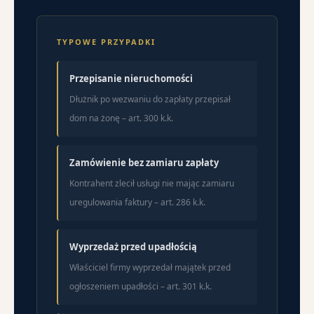
TYPOWE PRZYPADKI
Przepisanie nieruchomości
Dłużnik po wezwaniu do zapłaty przepisał
dom na żonę – art. 300 k.k.
Zamówienie bez zamiaru zapłaty
Kontrahent zlecił usługi nie mając zamiaru
uregulowania faktury – art. 286 k.k.
Wyprzedaż przed upadłością
Właściciel firmy wyprzedał majątek przed
ogłoszeniem upadłości – art. 301 k.k.