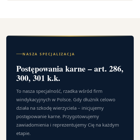
NASZA SPECJALIZACJA
Postępowania karne – art. 286,
300, 301 k.k.
To nasza specjalność, rzadka wśród firm
windykacyjnych w Polsce. Gdy dłużnik celowo
działa na szkodę wierzyciela – inicjujemy
postępowanie karne. Przygotowujemy
zawiadomienia i reprezentujemy Cię na każdym
etapie.