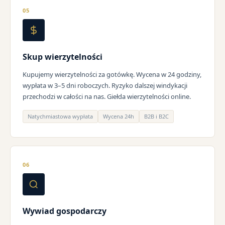
05
Skup wierzytelności
Kupujemy wierzytelności za gotówkę. Wycena w 24 godziny,
wypłata w 3–5 dni roboczych. Ryzyko dalszej windykacji
przechodzi w całości na nas. Giełda wierzytelności online.
Natychmiastowa wypłata
Wycena 24h
B2B i B2C
06
Wywiad gospodarczy