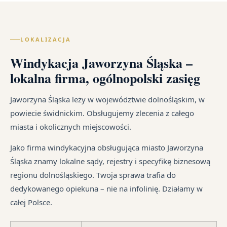
us
w
po
in
Lec
cał
wy
po
of
Pol
zal
ką
LOKALIZACJA
wy
–
z
re
go
za
Windykacja Jaworzyna Śląska –
um
sz
i
wi
cy
na
lokalna firma, ogólnopolski zasięg
ust
te
Ka
od
ma
jak
sp
śr
Jaworzyna Śląska leży w województwie dolnośląskim, w
dłu
i
tr
powiecie świdnickim. Obsługujemy zlecenia z całego
We
są
jes
miasta i okolicznych miejscowości.
je
pr
in
syt
są
Jako firma windykacyjna obsługująca miasto Jaworzyna
fi
w
Śląska znamy lokalne sądy, rejestry i specyfikę biznesową
po
ró
regionu dolnośląskiego. Twoja sprawa trafia do
ni
mi
dedykowanego opiekuna – nie na infolinię. Działamy w
po
całej Polsce.
i
in