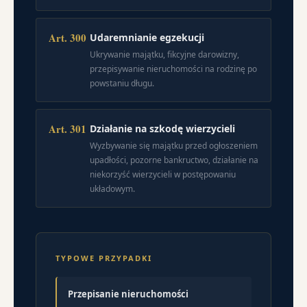
Art. 300
Udaremnianie egzekucji
Ukrywanie majątku, fikcyjne darowizny,
przepisywanie nieruchomości na rodzinę po
powstaniu długu.
Art. 301
Działanie na szkodę wierzycieli
Wyzbywanie się majątku przed ogłoszeniem
upadłości, pozorne bankructwo, działanie na
niekorzyść wierzycieli w postępowaniu
układowym.
TYPOWE PRZYPADKI
Przepisanie nieruchomości