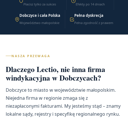
Płacisz tylko za sukces
Efekty po 14 dniach
Dobczyce i cała Polska
Pełna dyskrecja
Województwo małopolskie
Pełna zgodność z prawem
NASZA PRZEWAGA
Dlaczego Lectio, nie inna firma
windykacyjna w Dobczycach?
Dobczyce to miasto w województwie małopolskim.
Niejedna firma w regionie zmaga się z
niezapłaconymi fakturami. My jesteśmy stąd – znamy
lokalne sądy, rejestry i specyfikę regionalnego rynku.