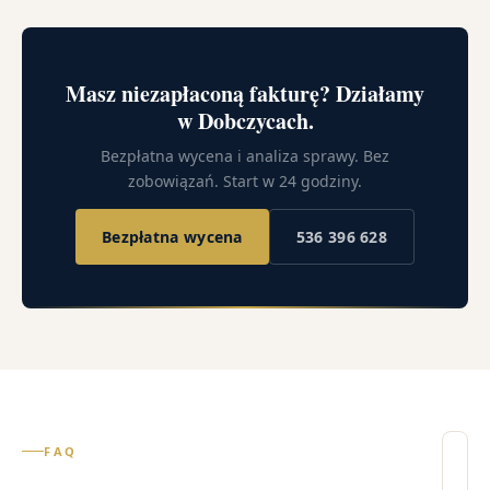
Masz niezapłaconą fakturę? Działamy
w Dobczycach.
Bezpłatna wycena i analiza sprawy. Bez
zobowiązań. Start w 24 godziny.
Bezpłatna wycena
536 396 628
FAQ
Il