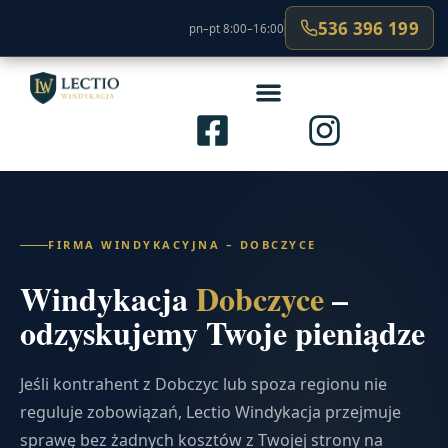
536 396 199
pn–pt 8:00–16:00
FIRMA WINDYKACYJNA – DOBCZYCE
Windykacja
Dobczyce
–
odzyskujemy Twoje pieniądze
Jeśli kontrahent z Dobczyc lub spoza regionu nie
reguluje zobowiązań, Lectio Windykacja przejmuje
sprawę bez żadnych kosztów z Twojej strony na