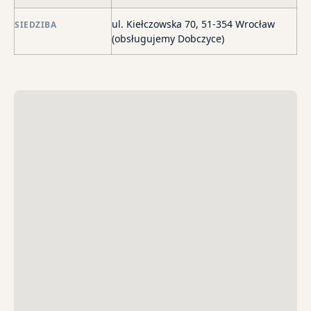
str
wi
ul. Kiełczowska 70, 51-354 Wrocław
SIEDZIBA
i
(obsługujemy Dobczyce)
sk
sp
do
egz
ko