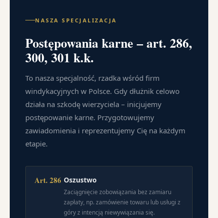
NASZA SPECJALIZACJA
Postępowania karne – art. 286,
300, 301 k.k.
To nasza specjalność, rzadka wśród firm
windykacyjnych w Polsce. Gdy dłużnik celowo
działa na szkodę wierzyciela – inicjujemy
postępowanie karne. Przygotowujemy
zawiadomienia i reprezentujemy Cię na każdym
etapie.
Art. 286
Oszustwo
Zaciągnięcie zobowiązania bez zamiaru
zapłaty, np. zamówienie towaru lub usługi z
góry z intencją niewywiązania się.