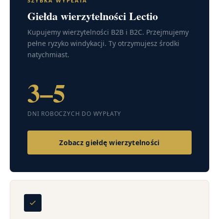
SZYBKA WYPŁATA
Giełda wierzytelności Lectio
Kupujemy wierzytelności B2B i B2C. Przejmujemy
pełne ryzyko windykacji. Ty otrzymujesz środki
natychmiast.
3–5
DNI ROBOCZYCH DO WYPŁATY
Zobacz giełdę wierzytelności