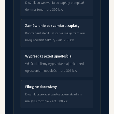
Dłużnik po wezwaniu do zapłaty przepisał
dom na żonę – art. 300 k.k.
Zamówienie bez zamiaru zapłaty
Kontrahent zlecił usługi nie mając zamiaru
uregulowania faktury – art. 286 k.k.
Wyprzedaż przed upadłością
Właściciel firmy wyprzedał majątek przed
ogłoszeniem upadłości – art. 301 k.k.
Fikcyjne darowizny
Dłużnik przekazał wartościowe składniki
majątku rodzinie – art. 300 k.k.