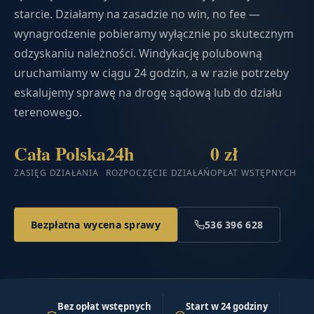
starcie. Działamy na zasadzie no win, no fee —
wynagrodzenie pobieramy wyłącznie po skutecznym
odzyskaniu należności. Windykację polubowną
uruchamiamy w ciągu 24 godzin, a w razie potrzeby
eskalujemy sprawę na drogę sądową lub do działu
terenowego.
Cała Polska
24h
0 zł
ZASIĘG DZIAŁANIA
ROZPOCZĘCIE DZIAŁAŃ
OPŁAT WSTĘPNYCH
Bezpłatna wycena sprawy
536 396 628
Bez opłat wstępnych
Start w 24 godziny