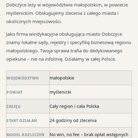
ma
i
Ka
od
Dobczyce leży w województwie małopolskim, w powiecie
dłu
są
sp
śr
myślenickim. Obsługujemy zlecenia z całego miasta i
We
pr
tr
okolicznych miejscowości.
je
są
jes
syt
w
in
Jako firma windykacyjna obsługująca miasto Dobczyce
fi
ró
znamy lokalne sądy, rejestry i specyfikę biznesową regionu
po
mi
małopolskiego. Twoja sprawa trafia do dedykowanego
ni
opiekuna – nie na infolinię. Działamy w całej Polsce.
po
i
małopolskie
in
WOJEWÓDZTWO
skł
myślenicki
POWIAT
ma
–
Cały region i cała Polska
ZASIĘG
za
po
24 godziny od zlecenia
START DZIAŁAŃ
de
o
No win, no fee – brak opłat wstępnych
MODEL ROZLICZEŃ