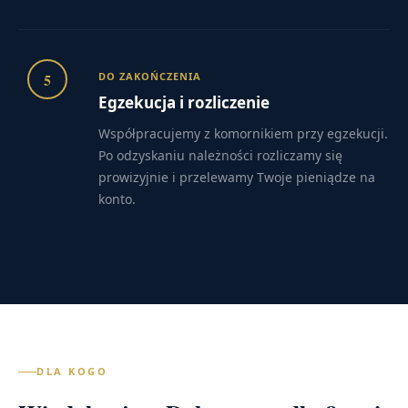
5
DO ZAKOŃCZENIA
Egzekucja i rozliczenie
Współpracujemy z komornikiem przy egzekucji.
Po odzyskaniu należności rozliczamy się
prowizyjnie i przelewamy Twoje pieniądze na
konto.
DLA KOGO