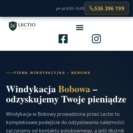
536 396 199
pn–pt 8:00–16:00
FIRMA WINDYKACYJNA – BOBOWA
Windykacja
Bobowa
–
odzyskujemy Twoje pieniądze
Windykacja w Bobowy prowadzona przez Lectio to
kompleksowe podejście do odzyskiwania należności:
zaczynamy od kontaktu polubownego, a jeśli dłużnik