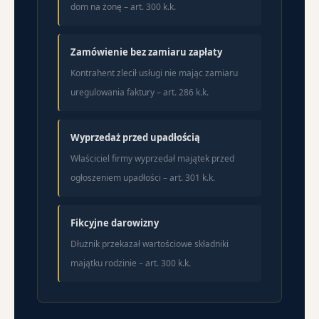
dom na żonę – art. 300 k.k.
Zamówienie bez zamiaru zapłaty
Kontrahent zlecił usługi nie mając zamiaru
uregulowania faktury – art. 286 k.k.
Wyprzedaż przed upadłością
Właściciel firmy wyprzedał majątek przed
ogłoszeniem upadłości – art. 301 k.k.
Fikcyjne darowizny
Dłużnik przekazał wartościowe składniki
majątku rodzinie – art. 300 k.k.