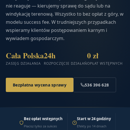
nie reaguje — kierujemy sprawę do sądu lub na
windykację terenową. Wszystko to bez opłat z góry, w
modelu success fee. W trudniejszych przypadkach
wspieramy klientów postępowaniem karnym i
wywiadem gospodarczym.
Cała Polska
24h
0 zł
ZASIĘG DZIAŁANIA
ROZPOCZĘCIE DZIAŁAŃ
OPŁAT WSTĘPNYCH
Bezpłatna wycena sprawy
536 396 628
Bez opłat wstępnych
Start w 24 godziny
Płacisz tylko za sukces
Efekty po 14 dniach