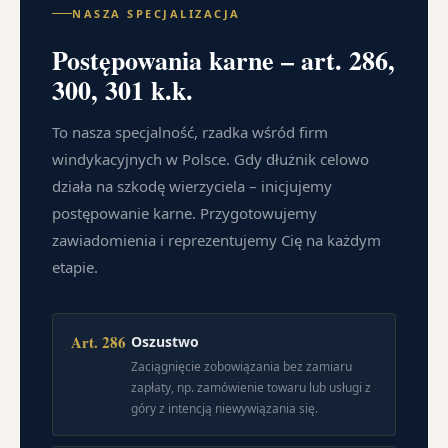
NASZA SPECJALIZACJA
Postępowania karne – art. 286,
300, 301 k.k.
To nasza specjalność, rzadka wśród firm
windykacyjnych w Polsce. Gdy dłużnik celowo
działa na szkodę wierzyciela – inicjujemy
postępowanie karne. Przygotowujemy
zawiadomienia i reprezentujemy Cię na każdym
etapie.
Art. 286
Oszustwo
Zaciągnięcie zobowiązania bez zamiaru
zapłaty, np. zamówienie towaru lub usługi z
góry z intencją niewywiązania się.