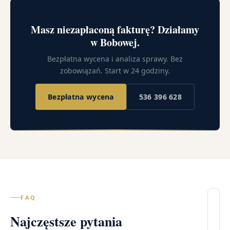
Masz niezapłaconą fakturę? Działamy
w Bobowej.
Bezpłatna wycena i analiza sprawy. Bez
zobowiązań. Start w 24 godziny.
Bezpłatna wycena
536 396 628
FAQ
Il
Najczęstsze pytania
wi
– 