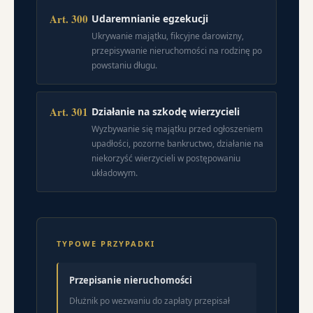
Art. 300
Udaremnianie egzekucji
Ukrywanie majątku, fikcyjne darowizny,
przepisywanie nieruchomości na rodzinę po
powstaniu długu.
Art. 301
Działanie na szkodę wierzycieli
Wyzbywanie się majątku przed ogłoszeniem
upadłości, pozorne bankructwo, działanie na
niekorzyść wierzycieli w postępowaniu
układowym.
TYPOWE PRZYPADKI
Przepisanie nieruchomości
Dłużnik po wezwaniu do zapłaty przepisał