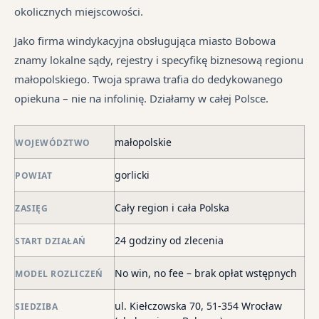
pr
tr
okolicznych miejscowości.
je
są
jes
syt
w
in
Jako firma windykacyjna obsługująca miasto Bobowa
fi
ró
znamy lokalne sądy, rejestry i specyfikę biznesową regionu
po
mi
małopolskiego. Twoja sprawa trafia do dedykowanego
ni
opiekuna – nie na infolinię. Działamy w całej Polsce.
po
i
małopolskie
in
WOJEWÓDZTWO
skł
gorlicki
POWIAT
ma
–
Cały region i cała Polska
ZASIĘG
za
po
24 godziny od zlecenia
START DZIAŁAŃ
de
o
No win, no fee – brak opłat wstępnych
MODEL ROZLICZEŃ
str
wi
ul. Kiełczowska 70, 51-354 Wrocław
SIEDZIBA