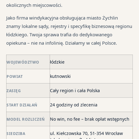
pr
tr
okolicznych miejscowości.
je
są
jes
syt
w
in
Jako firma windykacyjna obsługująca miasto Żychlin
fi
ró
znamy lokalne sądy, rejestry i specyfikę biznesową regionu
po
mi
łódzkiego. Twoja sprawa trafia do dedykowanego
ni
opiekuna – nie na infolinię. Działamy w całej Polsce.
po
i
łódzkie
in
WOJEWÓDZTWO
skł
kutnowski
POWIAT
ma
–
Cały region i cała Polska
ZASIĘG
za
po
24 godziny od zlecenia
START DZIAŁAŃ
de
o
No win, no fee – brak opłat wstępnych
MODEL ROZLICZEŃ
str
wi
ul. Kiełczowska 70, 51-354 Wrocław
SIEDZIBA