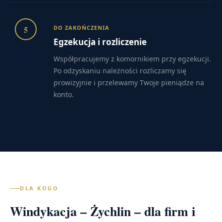
5
DO ZAKOŃCZENIA
Egzekucja i rozliczenie
Współpracujemy z komornikiem przy egzekucji.
Po odzyskaniu należności rozliczamy się
prowizyjnie i przelewamy Twoje pieniądze na
konto.
DLA KOGO
Windykacja – Żychlin – dla firm i