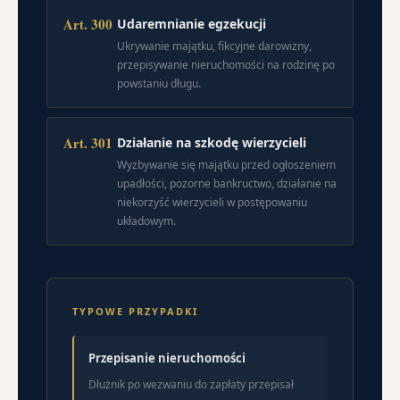
Art. 300
Udaremnianie egzekucji
Ukrywanie majątku, fikcyjne darowizny,
przepisywanie nieruchomości na rodzinę po
powstaniu długu.
Art. 301
Działanie na szkodę wierzycieli
Wyzbywanie się majątku przed ogłoszeniem
upadłości, pozorne bankructwo, działanie na
niekorzyść wierzycieli w postępowaniu
układowym.
TYPOWE PRZYPADKI
Przepisanie nieruchomości
Dłużnik po wezwaniu do zapłaty przepisał