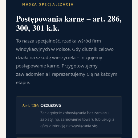
NASZA SPECJALIZACJA
Postępowania karne – art. 286,
300, 301 k.k.
To nasza specjalność, rzadka wśród firm
windykacyjnych w Polsce. Gdy dłużnik celowo
działa na szkodę wierzyciela – inicjujemy
postępowanie karne. Przygotowujemy
zawiadomienia i reprezentujemy Cię na każdym
etapie.
Art. 286
Oszustwo
Zaciągnięcie zobowiązania bez zamiaru
zapłaty, np. zamówienie towaru lub usługi z
góry z intencją niewywiązania się.