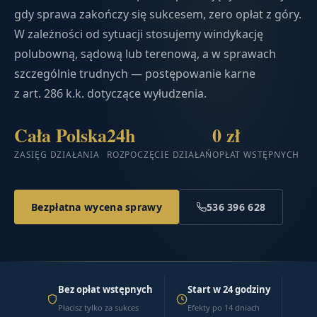
gdy sprawa zakończy się sukcesem, zero opłat z góry.
W zależności od sytuacji stosujemy windykację
polubowną, sądową lub terenową, a w sprawach
szczególnie trudnych — postępowanie karne
z art. 286 k.k. dotyczące wyłudzenia.
Cała Polska
24h
0 zł
ZASIĘG DZIAŁANIA
ROZPOCZĘCIE DZIAŁAŃ
OPŁAT WSTĘPNYCH
Bezpłatna wycena sprawy
536 396 628
Bez opłat wstępnych
Start w 24 godziny
Płacisz tylko za sukces
Efekty po 14 dniach