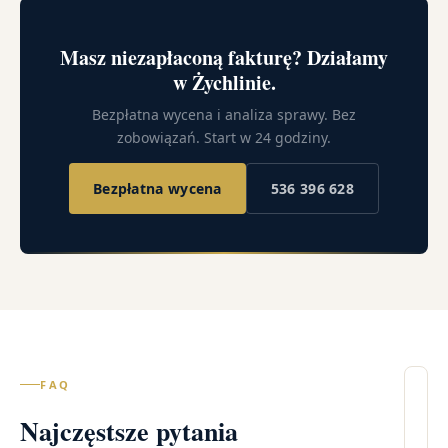
Masz niezapłaconą fakturę? Działamy
w Żychlinie.
Bezpłatna wycena i analiza sprawy. Bez
zobowiązań. Start w 24 godziny.
Bezpłatna wycena
536 396 628
FAQ
Il
Najczęstsze pytania
wi
– 