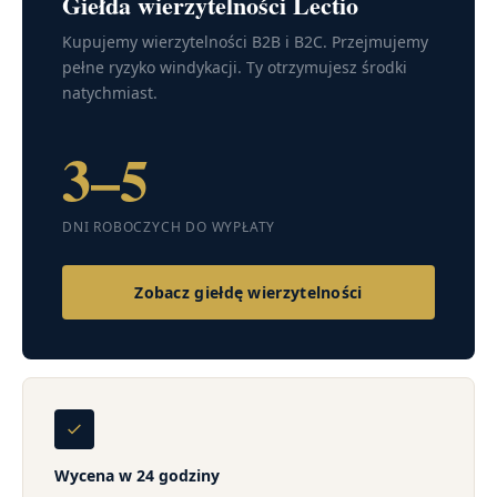
Giełda wierzytelności Lectio
Kupujemy wierzytelności B2B i B2C. Przejmujemy
pełne ryzyko windykacji. Ty otrzymujesz środki
natychmiast.
3–5
DNI ROBOCZYCH DO WYPŁATY
Zobacz giełdę wierzytelności
Wycena w 24 godziny