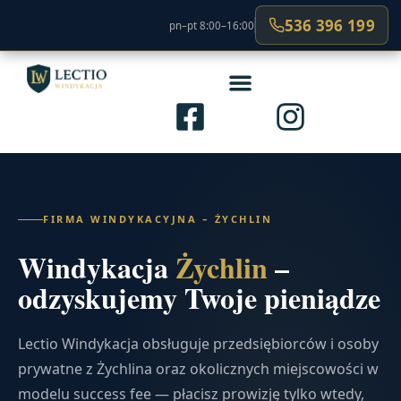
536 396 199
pn–pt 8:00–16:00
FIRMA WINDYKACYJNA – ŻYCHLIN
Windykacja
Żychlin
–
odzyskujemy Twoje pieniądze
Lectio Windykacja obsługuje przedsiębiorców i osoby
prywatne z Żychlina oraz okolicznych miejscowości w
modelu success fee — płacisz prowizję tylko wtedy,