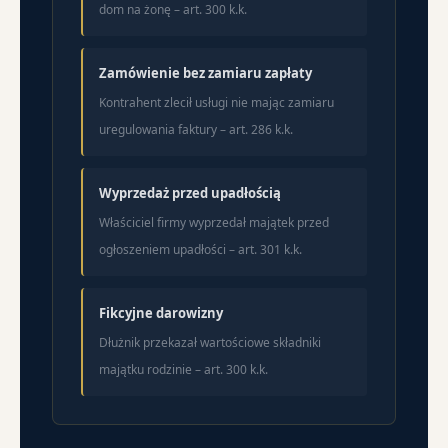
dom na żonę – art. 300 k.k.
Zamówienie bez zamiaru zapłaty
Kontrahent zlecił usługi nie mając zamiaru
uregulowania faktury – art. 286 k.k.
Wyprzedaż przed upadłością
Właściciel firmy wyprzedał majątek przed
ogłoszeniem upadłości – art. 301 k.k.
Fikcyjne darowizny
Dłużnik przekazał wartościowe składniki
majątku rodzinie – art. 300 k.k.