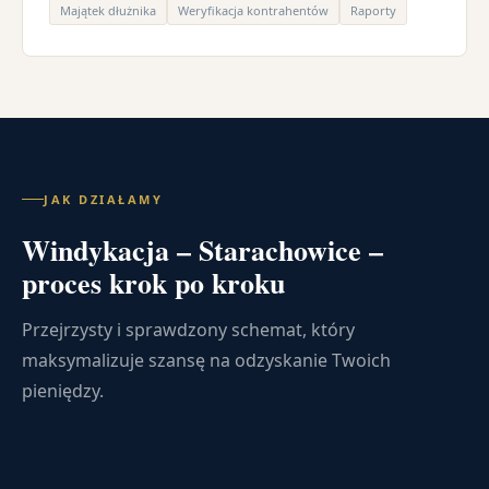
Majątek dłużnika
Weryfikacja kontrahentów
Raporty
JAK DZIAŁAMY
Windykacja – Starachowice –
proces krok po kroku
Przejrzysty i sprawdzony schemat, który
maksymalizuje szansę na odzyskanie Twoich
pieniędzy.