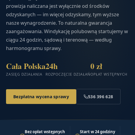
prowizja naliczana jest wyłącznie od środków
odzyskanych — im więcej odzyskamy, tym wyższe
nasze wynagrodzenie. To naturalna gwarancja
zaangażowania. Windykację polubowną startujemy w
ciągu 24 godzin, sądową i terenową — według
harmonogramu sprawy.
Cała Polska
24h
0 zł
ZASIĘG DZIAŁANIA
ROZPOCZĘCIE DZIAŁAŃ
OPŁAT WSTĘPNYCH
Bezpłatna wycena sprawy
536 396 628
Bez opłat wstępnych
Start w 24 godziny