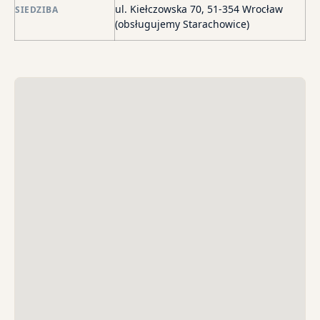
wi
ul. Kiełczowska 70, 51-354 Wrocław
SIEDZIBA
i
(obsługujemy Starachowice)
sk
sp
do
egz
ko