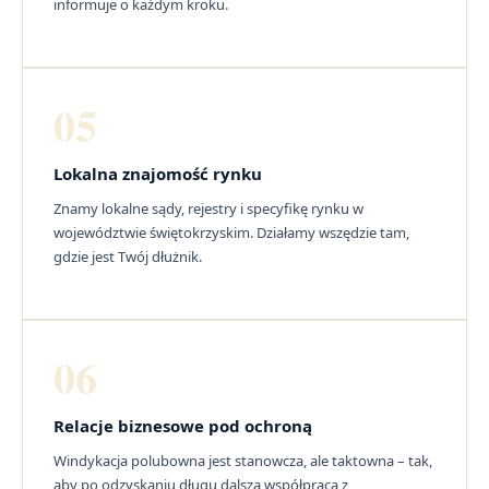
informuje o każdym kroku.
05
Lokalna znajomość rynku
Znamy lokalne sądy, rejestry i specyfikę rynku w
województwie świętokrzyskim. Działamy wszędzie tam,
gdzie jest Twój dłużnik.
06
Relacje biznesowe pod ochroną
Windykacja polubowna jest stanowcza, ale taktowna – tak,
aby po odzyskaniu długu dalsza współpraca z