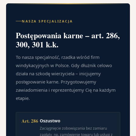
NASZA SPECJALIZACJA
Postępowania karne – art. 286,
300, 301 k.k.
To nasza specjalność, rzadka wśród firm
windykacyjnych w Polsce. Gdy dłużnik celowo
działa na szkodę wierzyciela – inicjujemy
postępowanie karne. Przygotowujemy
zawiadomienia i reprezentujemy Cię na każdym
etapie.
Art. 286
Oszustwo
Zaciągnięcie zobowiązania bez zamiaru
zapłaty, np. zamówienie towaru lub usługi z