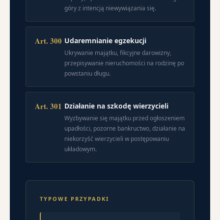
góry z intencją niewywiązania się.
Art. 300
Udaremnianie egzekucji
Ukrywanie majątku, fikcyjne darowizny,
przepisywanie nieruchomości na rodzinę po
powstaniu długu.
Art. 301
Działanie na szkodę wierzycieli
Wyzbywanie się majątku przed ogłoszeniem
upadłości, pozorne bankructwo, działanie na
niekorzyść wierzycieli w postępowaniu
układowym.
TYPOWE PRZYPADKI