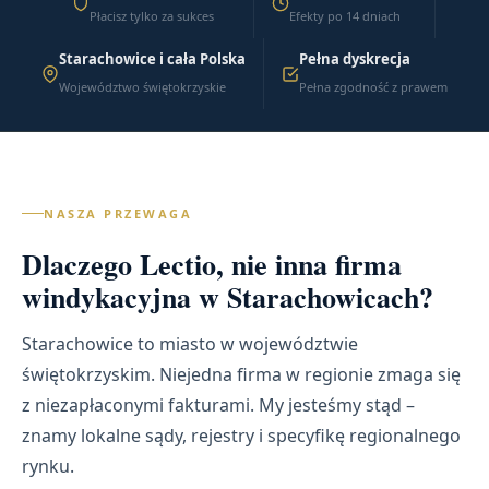
Płacisz tylko za sukces
Efekty po 14 dniach
Starachowice i cała Polska
Pełna dyskrecja
Województwo świętokrzyskie
Pełna zgodność z prawem
NASZA PRZEWAGA
Dlaczego Lectio, nie inna firma
windykacyjna w Starachowicach?
Starachowice to miasto w województwie
świętokrzyskim. Niejedna firma w regionie zmaga się
z niezapłaconymi fakturami. My jesteśmy stąd –
znamy lokalne sądy, rejestry i specyfikę regionalnego
rynku.