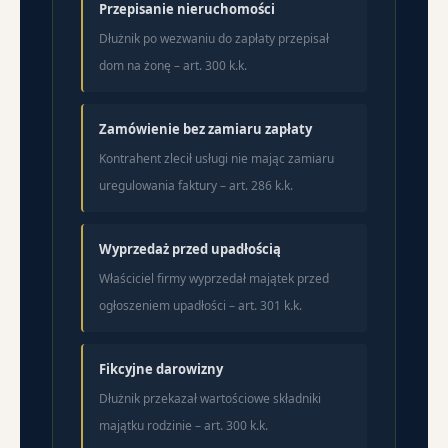
Przepisanie nieruchomości
Dłużnik po wezwaniu do zapłaty przepisał
dom na żonę – art. 300 k.k.
Zamówienie bez zamiaru zapłaty
Kontrahent zlecił usługi nie mając zamiaru
uregulowania faktury – art. 286 k.k.
Wyprzedaż przed upadłością
Właściciel firmy wyprzedał majątek przed
ogłoszeniem upadłości – art. 301 k.k.
Fikcyjne darowizny
Dłużnik przekazał wartościowe składniki
majątku rodzinie – art. 300 k.k.