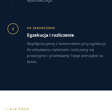
wykonawczego.
5
DO ZAKOŃCZENIA
Egzekucja i rozliczenie
Współpracujemy z komornikiem przy egzekucji.
Po odzyskaniu należności rozliczamy się
prowizyjnie i przelewamy Twoje pieniądze na
konto.
DLA KOGO