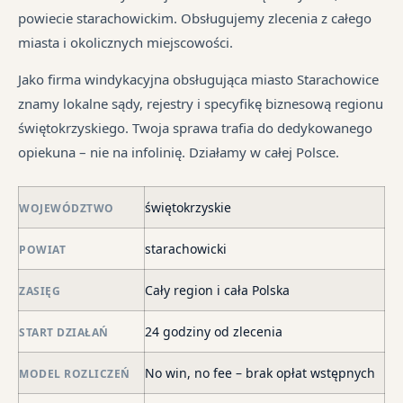
dłu
są
Ka
od
powiecie starachowickim. Obsługujemy zlecenia z całego
We
pr
sp
śr
miasta i okolicznych miejscowości.
je
są
tr
syt
w
jes
Jako firma windykacyjna obsługująca miasto Starachowice
fi
ró
in
znamy lokalne sądy, rejestry i specyfikę biznesową regionu
po
mi
świętokrzyskiego. Twoja sprawa trafia do dedykowanego
ni
opiekuna – nie na infolinię. Działamy w całej Polsce.
po
i
świętokrzyskie
in
WOJEWÓDZTWO
skł
starachowicki
POWIAT
ma
–
Cały region i cała Polska
ZASIĘG
za
po
24 godziny od zlecenia
START DZIAŁAŃ
de
o
No win, no fee – brak opłat wstępnych
MODEL ROZLICZEŃ
str