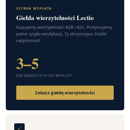
SZYBKA WYPŁATA
Giełda wierzytelności Lectio
Kupujemy wierzytelności B2B i B2C. Przejmujemy
pełne ryzyko windykacji. Ty otrzymujesz środki
natychmiast.
3–5
DNI ROBOCZYCH DO WYPŁATY
Zobacz giełdę wierzytelności