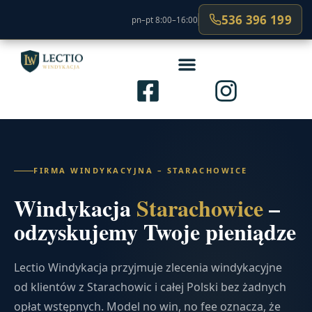
536 396 199
pn–pt 8:00–16:00
FIRMA WINDYKACYJNA – STARACHOWICE
Windykacja
Starachowice
–
odzyskujemy Twoje pieniądze
Lectio Windykacja przyjmuje zlecenia windykacyjne
od klientów z Starachowic i całej Polski bez żadnych
opłat wstępnych. Model no win, no fee oznacza, że