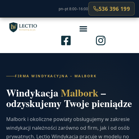
536 396 199
pn–pt 8:00–16:00
FIRMA WINDYKACYJNA – MALBORK
Windykacja
Malbork
–
odzyskujemy Twoje pieniądze
Malbork i okoliczne powiaty obsługujemy w zakresie
windykacji należności zarówno od firm, jak i od osób
prywatnych. Lectio Windykacja pracuje w modelu no