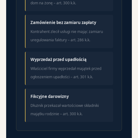
dom na żonę – art. 300 k.k.
Zamówienie bez zamiaru zapłaty
Kontrahent zlecił usługi nie mając zamiaru
uregulowania faktury – art. 286 k.k.
Wyprzedaż przed upadłością
Właściciel firmy wyprzedał majątek przed
ogłoszeniem upadłości – art. 301 k.k.
Fikcyjne darowizny
Dłużnik przekazał wartościowe składniki
majątku rodzinie – art. 300 k.k.