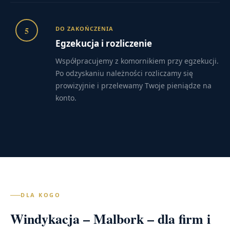
5
DO ZAKOŃCZENIA
Egzekucja i rozliczenie
Współpracujemy z komornikiem przy egzekucji.
Po odzyskaniu należności rozliczamy się
prowizyjnie i przelewamy Twoje pieniądze na
konto.
DLA KOGO
Windykacja – Malbork – dla firm i