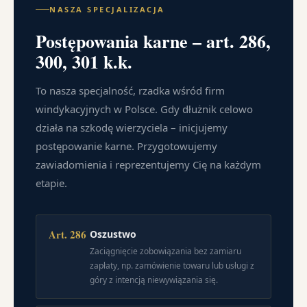
NASZA SPECJALIZACJA
Postępowania karne – art. 286,
300, 301 k.k.
To nasza specjalność, rzadka wśród firm
windykacyjnych w Polsce. Gdy dłużnik celowo
działa na szkodę wierzyciela – inicjujemy
postępowanie karne. Przygotowujemy
zawiadomienia i reprezentujemy Cię na każdym
etapie.
Art. 286
Oszustwo
Zaciągnięcie zobowiązania bez zamiaru
zapłaty, np. zamówienie towaru lub usługi z
góry z intencją niewywiązania się.