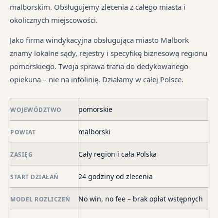
są
tr
malborskim. Obsługujemy zlecenia z całego miasta i
We
pr
jes
okolicznych miejscowości.
je
są
in
syt
w
Jako firma windykacyjna obsługująca miasto Malbork
fi
ró
znamy lokalne sądy, rejestry i specyfikę biznesową regionu
po
mi
pomorskiego. Twoja sprawa trafia do dedykowanego
ni
opiekuna – nie na infolinię. Działamy w całej Polsce.
po
i
pomorskie
in
WOJEWÓDZTWO
skł
malborski
POWIAT
ma
–
Cały region i cała Polska
ZASIĘG
za
po
24 godziny od zlecenia
START DZIAŁAŃ
de
o
No win, no fee – brak opłat wstępnych
MODEL ROZLICZEŃ
str