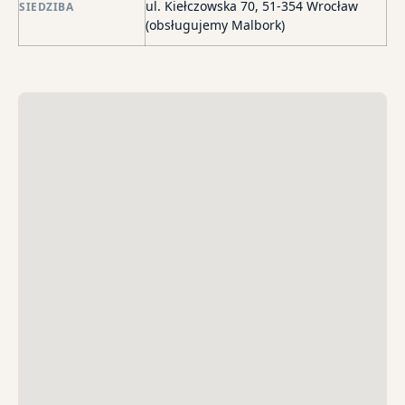
wi
ul. Kiełczowska 70, 51-354 Wrocław
SIEDZIBA
i
(obsługujemy Malbork)
sk
sp
do
egz
ko