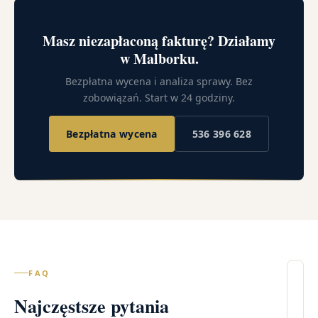
Masz niezapłaconą fakturę? Działamy
w Malborku.
Bezpłatna wycena i analiza sprawy. Bez
zobowiązań. Start w 24 godziny.
Bezpłatna wycena
536 396 628
FAQ
Il
Najczęstsze pytania
wi
– 