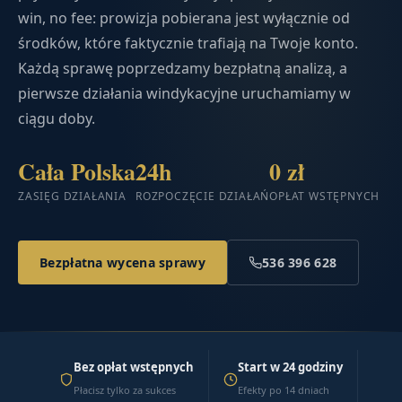
win, no fee: prowizja pobierana jest wyłącznie od
środków, które faktycznie trafiają na Twoje konto.
Każdą sprawę poprzedzamy bezpłatną analizą, a
pierwsze działania windykacyjne uruchamiamy w
ciągu doby.
Cała Polska
24h
0 zł
ZASIĘG DZIAŁANIA
ROZPOCZĘCIE DZIAŁAŃ
OPŁAT WSTĘPNYCH
Bezpłatna wycena sprawy
536 396 628
Bez opłat wstępnych
Start w 24 godziny
Płacisz tylko za sukces
Efekty po 14 dniach