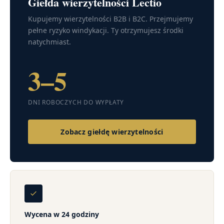
Giełda wierzytelności Lectio
Kupujemy wierzytelności B2B i B2C. Przejmujemy
pełne ryzyko windykacji. Ty otrzymujesz środki
natychmiast.
3–5
DNI ROBOCZYCH DO WYPŁATY
Zobacz giełdę wierzytelności
Wycena w 24 godziny