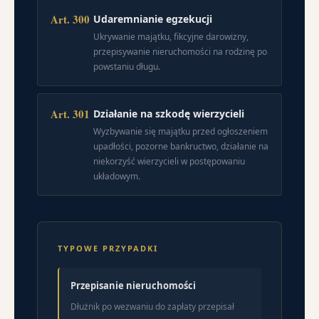
Art. 300
Udaremnianie egzekucji
Ukrywanie majątku, fikcyjne darowizny,
przepisywanie nieruchomości na rodzinę po
powstaniu długu.
Art. 301
Działanie na szkodę wierzycieli
Wyzbywanie się majątku przed ogłoszeniem
upadłości, pozorne bankructwo, działanie na
niekorzyść wierzycieli w postępowaniu
układowym.
TYPOWE PRZYPADKI
Przepisanie nieruchomości
Dłużnik po wezwaniu do zapłaty przepisał