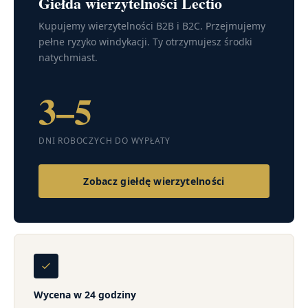
Giełda wierzytelności Lectio
Kupujemy wierzytelności B2B i B2C. Przejmujemy
pełne ryzyko windykacji. Ty otrzymujesz środki
natychmiast.
3–5
DNI ROBOCZYCH DO WYPŁATY
Zobacz giełdę wierzytelności
Wycena w 24 godziny