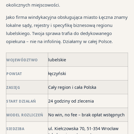
pr
tr
okolicznych miejscowości.
je
są
jes
syt
w
in
Jako firma windykacyjna obsługująca miasto Łęczna znamy
fi
ró
lokalne sądy, rejestry i specyfikę biznesową regionu
po
mi
lubelskiego. Twoja sprawa trafia do dedykowanego
ni
opiekuna – nie na infolinię. Działamy w całej Polsce.
po
i
lubelskie
in
WOJEWÓDZTWO
skł
łęczyński
POWIAT
ma
–
Cały region i cała Polska
ZASIĘG
za
po
24 godziny od zlecenia
START DZIAŁAŃ
de
o
No win, no fee – brak opłat wstępnych
MODEL ROZLICZEŃ
str
wi
ul. Kiełczowska 70, 51-354 Wrocław
SIEDZIBA