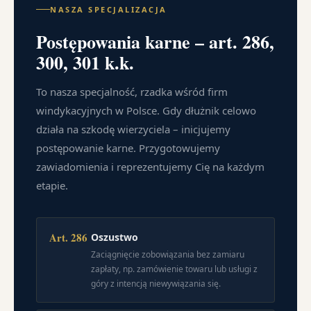
NASZA SPECJALIZACJA
Postępowania karne – art. 286,
300, 301 k.k.
To nasza specjalność, rzadka wśród firm
windykacyjnych w Polsce. Gdy dłużnik celowo
działa na szkodę wierzyciela – inicjujemy
postępowanie karne. Przygotowujemy
zawiadomienia i reprezentujemy Cię na każdym
etapie.
Art. 286
Oszustwo
Zaciągnięcie zobowiązania bez zamiaru
zapłaty, np. zamówienie towaru lub usługi z
góry z intencją niewywiązania się.