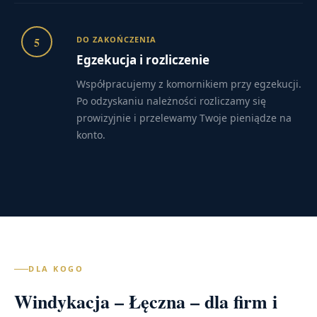
5
DO ZAKOŃCZENIA
Egzekucja i rozliczenie
Współpracujemy z komornikiem przy egzekucji.
Po odzyskaniu należności rozliczamy się
prowizyjnie i przelewamy Twoje pieniądze na
konto.
DLA KOGO
Windykacja – Łęczna – dla firm i