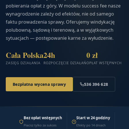
pobierania opłat z góry. W modelu success fee nasze
wynagrodzenie zależy od efektów, nie od samego
faktu prowadzenia sprawy. Oferujemy windykację
polubowną, sądową i terenową, a w wyjątkowych
sytuacjach — postępowanie karne za wyłudzenie.
Cała Polska
24h
0 zł
ZASIĘG DZIAŁANIA
ROZPOCZĘCIE DZIAŁAŃ
OPŁAT WSTĘPNYCH
Bezpłatna wycena sprawy
536 396 628
Bez opłat wstępnych
Start w 24 godziny
Płacisz tylko za sukces
Efekty po 14 dniach