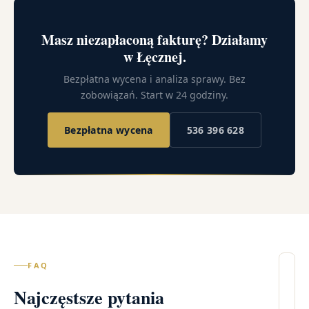
Masz niezapłaconą fakturę? Działamy
w Łęcznej.
Bezpłatna wycena i analiza sprawy. Bez
zobowiązań. Start w 24 godziny.
Bezpłatna wycena
536 396 628
FAQ
Il
Najczęstsze pytania
wi
– 