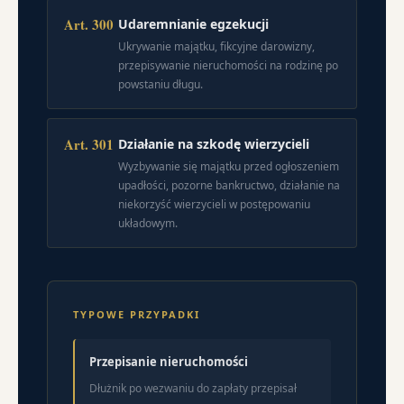
Art. 300
Udaremnianie egzekucji
Ukrywanie majątku, fikcyjne darowizny,
przepisywanie nieruchomości na rodzinę po
powstaniu długu.
Art. 301
Działanie na szkodę wierzycieli
Wyzbywanie się majątku przed ogłoszeniem
upadłości, pozorne bankructwo, działanie na
niekorzyść wierzycieli w postępowaniu
układowym.
TYPOWE PRZYPADKI
Przepisanie nieruchomości
Dłużnik po wezwaniu do zapłaty przepisał