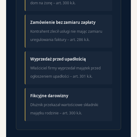
dom na żonę – art. 300 k.k.
Zamówienie bez zamiaru zapłaty
Kontrahent zlecił usługi nie mając zamiaru
uregulowania faktury – art. 286 k.k.
Wyprzedaż przed upadłością
Właściciel firmy wyprzedał majątek przed
ogłoszeniem upadłości – art. 301 k.k.
Fikcyjne darowizny
Dłużnik przekazał wartościowe składniki
majątku rodzinie – art. 300 k.k.