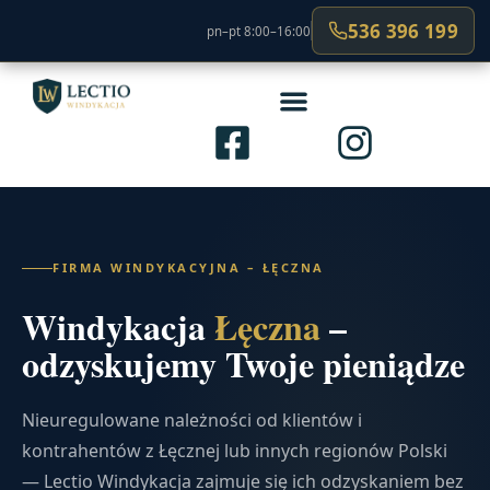
536 396 199
pn–pt 8:00–16:00
FIRMA WINDYKACYJNA – ŁĘCZNA
Windykacja
Łęczna
–
odzyskujemy Twoje pieniądze
Nieuregulowane należności od klientów i
kontrahentów z Łęcznej lub innych regionów Polski
— Lectio Windykacja zajmuje się ich odzyskaniem bez