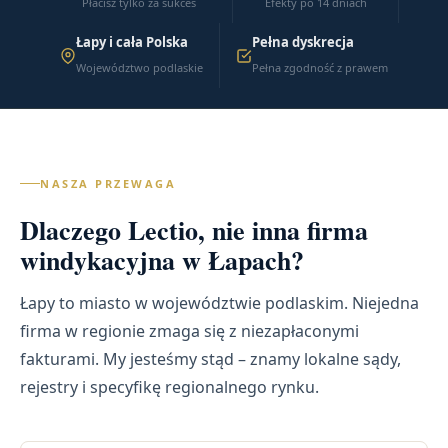
Płacisz tylko za sukces
Efekty po 14 dniach
Łapy i cała Polska
Pełna dyskrecja
Województwo podlaskie
Pełna zgodność z prawem
NASZA PRZEWAGA
Dlaczego Lectio, nie inna firma
windykacyjna w Łapach?
Łapy to miasto w województwie podlaskim. Niejedna
firma w regionie zmaga się z niezapłaconymi
fakturami. My jesteśmy stąd – znamy lokalne sądy,
rejestry i specyfikę regionalnego rynku.