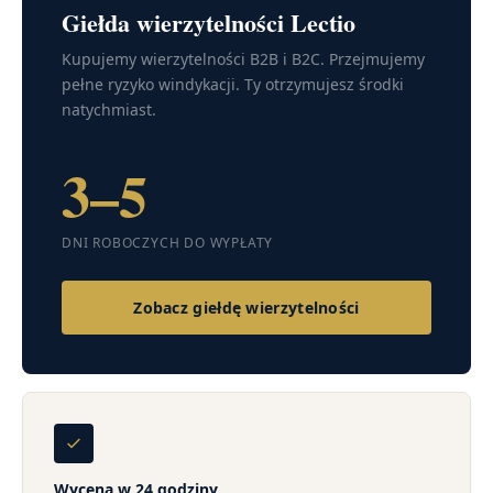
Giełda wierzytelności Lectio
Kupujemy wierzytelności B2B i B2C. Przejmujemy
pełne ryzyko windykacji. Ty otrzymujesz środki
natychmiast.
3–5
DNI ROBOCZYCH DO WYPŁATY
Zobacz giełdę wierzytelności
Wycena w 24 godziny