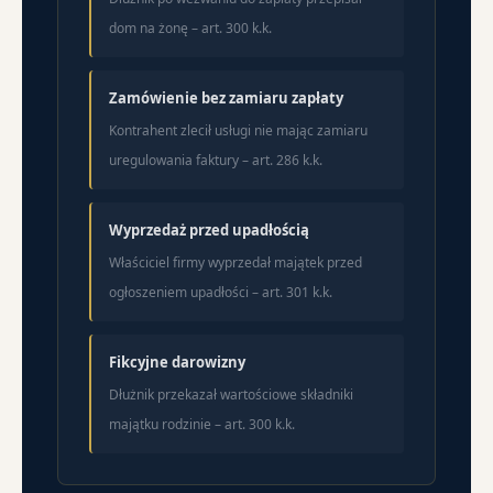
dom na żonę – art. 300 k.k.
Zamówienie bez zamiaru zapłaty
Kontrahent zlecił usługi nie mając zamiaru
uregulowania faktury – art. 286 k.k.
Wyprzedaż przed upadłością
Właściciel firmy wyprzedał majątek przed
ogłoszeniem upadłości – art. 301 k.k.
Fikcyjne darowizny
Dłużnik przekazał wartościowe składniki
majątku rodzinie – art. 300 k.k.