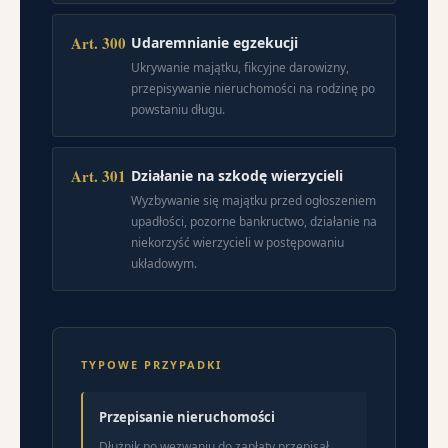
Art. 300
Udaremnianie egzekucji
Ukrywanie majątku, fikcyjne darowizny,
przepisywanie nieruchomości na rodzinę po
powstaniu długu.
Art. 301
Działanie na szkodę wierzycieli
Wyzbywanie się majątku przed ogłoszeniem
upadłości, pozorne bankructwo, działanie na
niekorzyść wierzycieli w postępowaniu
układowym.
TYPOWE PRZYPADKI
Przepisanie nieruchomości
Dłużnik po wezwaniu do zapłaty przepisał