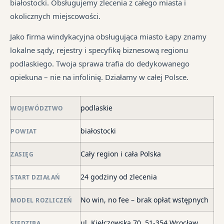
białostocki. Obsługujemy zlecenia z całego miasta i
We
pr
tr
okolicznych miejscowości.
je
są
jes
syt
w
in
Jako firma windykacyjna obsługująca miasto Łapy znamy
fi
ró
lokalne sądy, rejestry i specyfikę biznesową regionu
po
mi
podlaskiego. Twoja sprawa trafia do dedykowanego
ni
opiekuna – nie na infolinię. Działamy w całej Polsce.
po
i
podlaskie
in
WOJEWÓDZTWO
skł
białostocki
POWIAT
ma
–
Cały region i cała Polska
ZASIĘG
za
po
24 godziny od zlecenia
START DZIAŁAŃ
de
o
No win, no fee – brak opłat wstępnych
MODEL ROZLICZEŃ
str
wi
ul. Kiełczowska 70, 51-354 Wrocław
SIEDZIBA