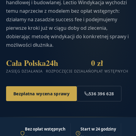
handlowej i budowlanej. Lectio Windykacja wychodzi
temu naprzeciw z modelem bez opłat wstępnych:
działamy na zasadzie success fee i podejmujemy
pierwsze kroki już w ciągu doby od zlecenia,
dobierając metodę windykacji do konkretnej sprawy i
możliwości dłużnika.
Cała Polska
24h
0 zł
ZASIĘG DZIAŁANIA
ROZPOCZĘCIE DZIAŁAŃ
OPŁAT WSTĘPNYCH
Bezpłatna wycena sprawy
536 396 628
Bez opłat wstępnych
Start w 24 godziny