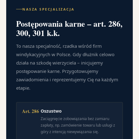
NASZA SPECJALIZACJA
Postępowania karne – art. 286,
300, 301 k.k.
To nasza specjalność, rzadka wśród firm
windykacyjnych w Polsce. Gdy dłużnik celowo
działa na szkodę wierzyciela – inicjujemy
postępowanie karne. Przygotowujemy
zawiadomienia i reprezentujemy Cię na każdym
etapie.
Art. 286
Oszustwo
Zaciągnięcie zobowiązania bez zamiaru
zapłaty, np. zamówienie towaru lub usługi z
góry z intencją niewywiązania się.