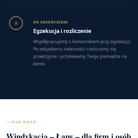
5
DO ZAKOŃCZENIA
Egzekucja i rozliczenie
Współpracujemy z komornikiem przy egzekucji.
Po odzyskaniu należności rozliczamy się
prowizyjnie i przelewamy Twoje pieniądze na
konto.
DLA KOGO
Windykacja – Łapy – dla firm i osób