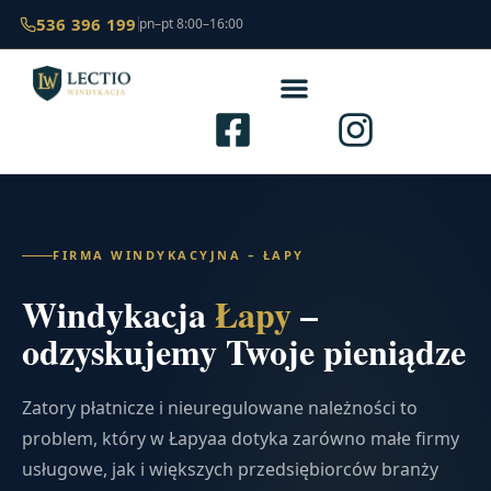
536 396 199
pn–pt 8:00–16:00
FIRMA WINDYKACYJNA – ŁAPY
Windykacja
Łapy
–
odzyskujemy Twoje pieniądze
Zatory płatnicze i nieuregulowane należności to
problem, który w Łapyaa dotyka zarówno małe firmy
usługowe, jak i większych przedsiębiorców branży