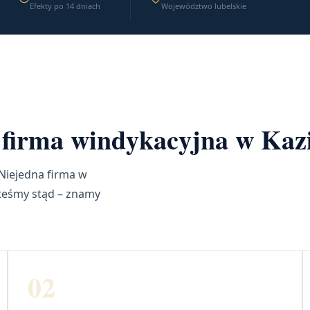
Efekty po 14 dniach
Województwo lubelskie
na firma windykacyjna w Ka
Niejedna firma w
steśmy stąd – znamy
02