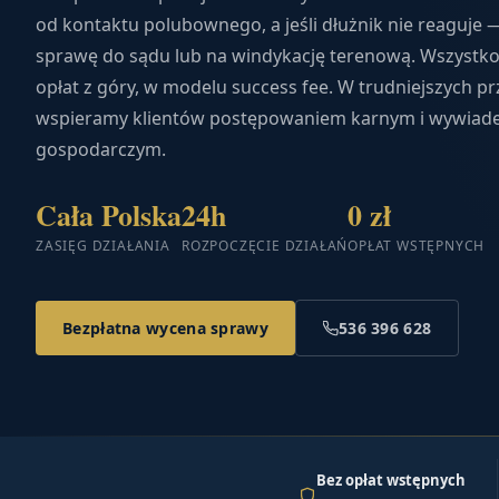
od kontaktu polubownego, a jeśli dłużnik nie reaguje 
sprawę do sądu lub na windykację terenową. Wszystko
opłat z góry, w modelu success fee. W trudniejszych p
wspieramy klientów postępowaniem karnym i wywia
gospodarczym.
Cała Polska
24h
0 zł
ZASIĘG DZIAŁANIA
ROZPOCZĘCIE DZIAŁAŃ
OPŁAT WSTĘPNYCH
Bezpłatna wycena sprawy
536 396 628
Bez opłat wstępnych