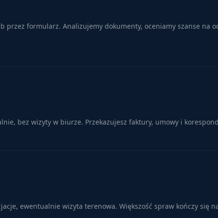
lub przez formularz. Analizujemy dokumenty, oceniamy szanse na od
ie, bez wizyty w biurze. Przekazujesz faktury, umowy i korespond
cjacje, ewentualnie wizyta terenowa. Większość spraw kończy się n