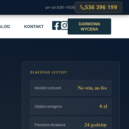
536 396 199
pn–pt 8:00–16:00
DARMOWA
BLOG
KONTAKT
WYCENA
DLACZEGO LECTIO?
No win, no fee
Model rozliczeń
0 zł
Opłata wstępna
24 godziny
Pierwsze działania