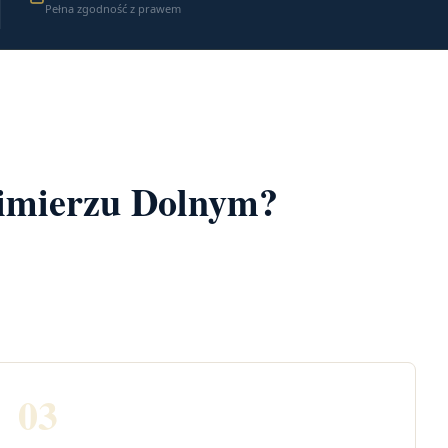
Pełna zgodność z prawem
zimierzu Dolnym?
03