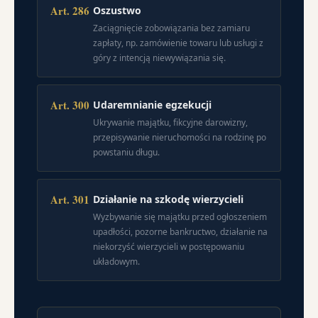
Art. 286
Oszustwo
Zaciągnięcie zobowiązania bez zamiaru
zapłaty, np. zamówienie towaru lub usługi z
góry z intencją niewywiązania się.
Art. 300
Udaremnianie egzekucji
Ukrywanie majątku, fikcyjne darowizny,
przepisywanie nieruchomości na rodzinę po
powstaniu długu.
Art. 301
Działanie na szkodę wierzycieli
Wyzbywanie się majątku przed ogłoszeniem
upadłości, pozorne bankructwo, działanie na
niekorzyść wierzycieli w postępowaniu
układowym.