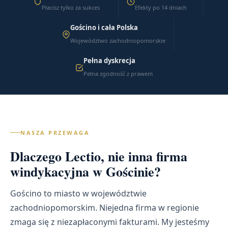
Płacisz tylko za sukces
Efekty po 14 dniach
Gościno i cała Polska
Województwo zachodniopomorskie
Pełna dyskrecja
Pełna zgodność z prawem
NASZA PRZEWAGA
Dlaczego Lectio, nie inna firma
windykacyjna w Gościnie?
Gościno to miasto w województwie
zachodniopomorskim. Niejedna firma w regionie
zmaga się z niezapłaconymi fakturami. My jesteśmy