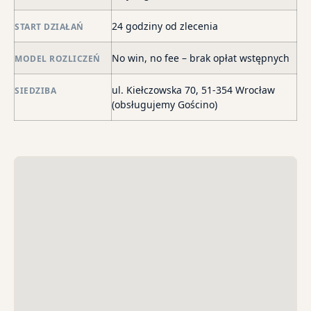
de
24 godziny od zlecenia
START DZIAŁAŃ
o
str
No win, no fee – brak opłat wstępnych
MODEL ROZLICZEŃ
wi
i
ul. Kiełczowska 70, 51-354 Wrocław
SIEDZIBA
sk
(obsługujemy Gościno)
sp
do
egz
ko