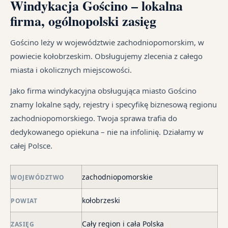
Windykacja Gościno – lokalna
z
re
i
te
um
sz
firma, ogólnopolski zasięg
ust
jak
cy
na
ma
i
Ka
od
Gościno leży w województwie zachodniopomorskim, w
dłu
są
sp
śr
powiecie kołobrzeskim. Obsługujemy zlecenia z całego
We
pr
tr
miasta i okolicznych miejscowości.
je
są
jes
syt
w
in
Jako firma windykacyjna obsługująca miasto Gościno
fi
ró
znamy lokalne sądy, rejestry i specyfikę biznesową regionu
po
mi
zachodniopomorskiego. Twoja sprawa trafia do
ni
dedykowanego opiekuna – nie na infolinię. Działamy w
po
całej Polsce.
i
in
skł
zachodniopomorskie
WOJEWÓDZTWO
ma
kołobrzeski
POWIAT
–
za
Cały region i cała Polska
ZASIĘG
po