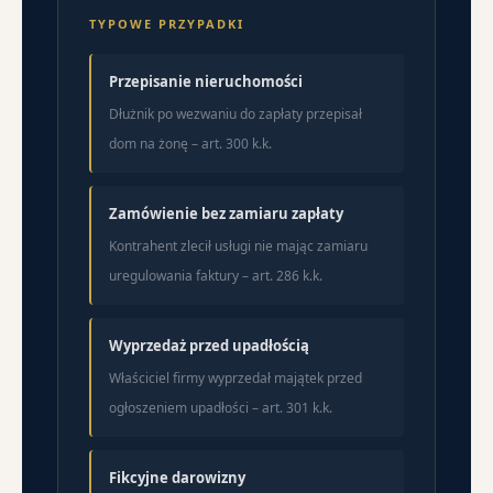
TYPOWE PRZYPADKI
Przepisanie nieruchomości
Dłużnik po wezwaniu do zapłaty przepisał
dom na żonę – art. 300 k.k.
Zamówienie bez zamiaru zapłaty
Kontrahent zlecił usługi nie mając zamiaru
uregulowania faktury – art. 286 k.k.
Wyprzedaż przed upadłością
Właściciel firmy wyprzedał majątek przed
ogłoszeniem upadłości – art. 301 k.k.
Fikcyjne darowizny