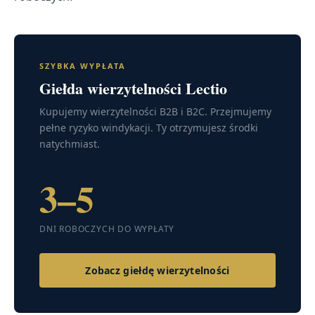
SZYBKA WYPŁATA
Giełda wierzytelności Lectio
Kupujemy wierzytelności B2B i B2C. Przejmujemy
pełne ryzyko windykacji. Ty otrzymujesz środki
natychmiast.
3–5
DNI ROBOCZYCH DO WYPŁATY
Zobacz giełdę wierzytelności