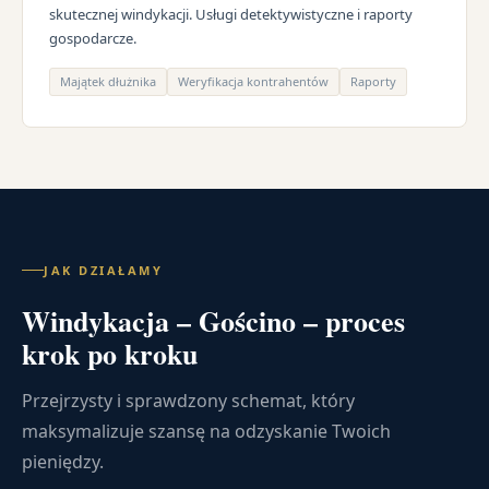
skutecznej windykacji. Usługi detektywistyczne i raporty
gospodarcze.
Majątek dłużnika
Weryfikacja kontrahentów
Raporty
JAK DZIAŁAMY
Windykacja – Gościno – proces
krok po kroku
Przejrzysty i sprawdzony schemat, który
maksymalizuje szansę na odzyskanie Twoich
pieniędzy.