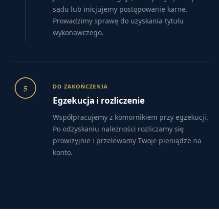
sądu lub inicjujemy postępowanie karne.
Prowadzimy sprawę do uzyskania tytułu
wykonawczego.
5
DO ZAKOŃCZENIA
Egzekucja i rozliczenie
Współpracujemy z komornikiem przy egzekucji.
Po odzyskaniu należności rozliczamy się
prowizyjnie i przelewamy Twoje pieniądze na
konto.