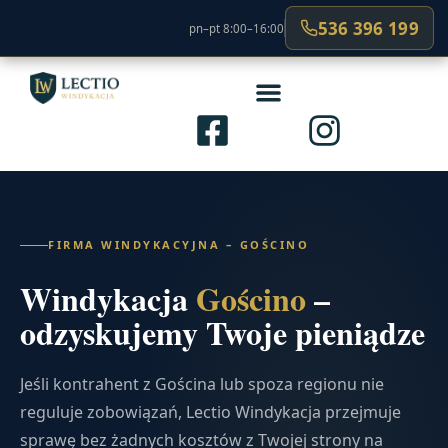
536 396 199
pn–pt 8:00–16:00
FIRMA WINDYKACYJNA – GOŚCINO
Windykacja
Gościno
–
odzyskujemy Twoje pieniądze
Jeśli kontrahent z Gościna lub spoza regionu nie
reguluje zobowiązań, Lectio Windykacja przejmuje
sprawę bez żadnych kosztów z Twojej strony na