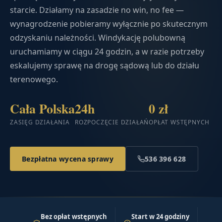
starcie. Działamy na zasadzie no win, no fee —
wynagrodzenie pobieramy wyłącznie po skutecznym
odzyskaniu należności. Windykację polubowną
uruchamiamy w ciągu 24 godzin, a w razie potrzeby
eskalujemy sprawę na drogę sądową lub do działu
terenowego.
Cała Polska
24h
0 zł
ZASIĘG DZIAŁANIA
ROZPOCZĘCIE DZIAŁAŃ
OPŁAT WSTĘPNYCH
Bezpłatna wycena sprawy
536 396 628
Bez opłat wstępnych
Start w 24 godziny