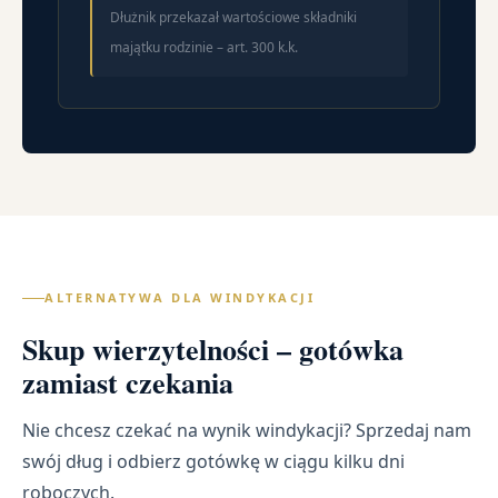
Dłużnik przekazał wartościowe składniki
majątku rodzinie – art. 300 k.k.
ALTERNATYWA DLA WINDYKACJI
Skup wierzytelności – gotówka
zamiast czekania
Nie chcesz czekać na wynik windykacji? Sprzedaj nam
swój dług i odbierz gotówkę w ciągu kilku dni
roboczych.