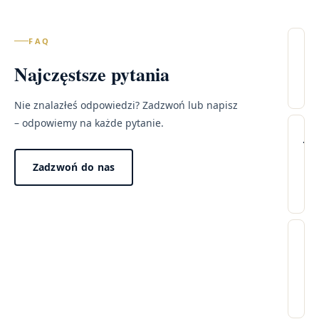
FAQ
Il
Najczęstsze pytania
wi
– 
Nie znalazłeś odpowiedzi? Zadzwoń lub napisz
Lec
– odpowiemy na każde pytanie.
Wi
Ja
pr
tr
Zadzwoń do nas
wy
wi
w
po
mo
Dzi
pr
za
Cz
„n
w
wi
win
ci
pr
no
24
dł
fee
go
Ni