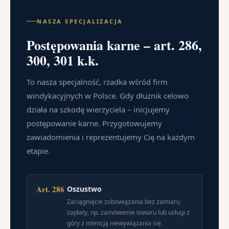
NASZA SPECJALIZACJA
Postępowania karne – art. 286,
300, 301 k.k.
To nasza specjalność, rzadka wśród firm
windykacyjnych w Polsce. Gdy dłużnik celowo
działa na szkodę wierzyciela – inicjujemy
postępowanie karne. Przygotowujemy
zawiadomienia i reprezentujemy Cię na każdym
etapie.
Art. 286
Oszustwo
Zaciągnięcie zobowiązania bez zamiaru
zapłaty, np. zamówienie towaru lub usługi z
góry z intencją niewywiązania się.