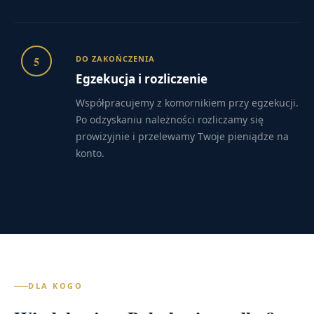
5
DO ZAKOŃCZENIA
Egzekucja i rozliczenie
Współpracujemy z komornikiem przy egzekucji.
Po odzyskaniu należności rozliczamy się
prowizyjnie i przelewamy Twoje pieniądze na
konto.
DLA KOGO