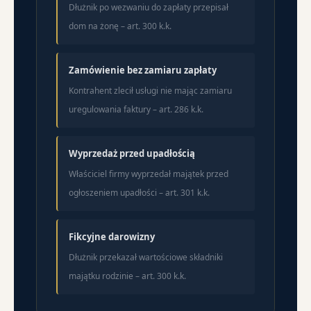
Dłużnik po wezwaniu do zapłaty przepisał
dom na żonę – art. 300 k.k.
Zamówienie bez zamiaru zapłaty
Kontrahent zlecił usługi nie mając zamiaru
uregulowania faktury – art. 286 k.k.
Wyprzedaż przed upadłością
Właściciel firmy wyprzedał majątek przed
ogłoszeniem upadłości – art. 301 k.k.
Fikcyjne darowizny
Dłużnik przekazał wartościowe składniki
majątku rodzinie – art. 300 k.k.