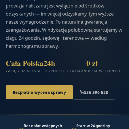
prowizja naliczana jest wyłącznie od środków
odzyskanych — im więcej odzyskamy, tym wyższe
nasze wynagrodzenie. To naturalna gwarancja
zaangażowania. Windykację polubowną startujemy w
ciągu 24 godzin, sądową i terenową — według
harmonogramu sprawy.
Cała Polska
24h
0 zł
ZASIĘG DZIAŁANIA
ROZPOCZĘCIE DZIAŁAŃ
OPŁAT WSTĘPNYCH
Bezpłatna wycena sprawy
536 396 628
Bez opłat wstępnych
Start w 24 godziny