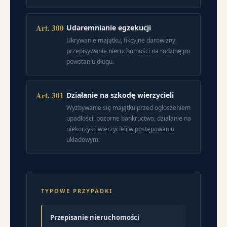
Art. 300
Udaremnianie egzekucji
Ukrywanie majątku, fikcyjne darowizny,
przepisywanie nieruchomości na rodzinę po
powstaniu długu.
Art. 301
Działanie na szkodę wierzycieli
Wyzbywanie się majątku przed ogłoszeniem
upadłości, pozorne bankructwo, działanie na
niekorzyść wierzycieli w postępowaniu
układowym.
TYPOWE PRZYPADKI
Przepisanie nieruchomości