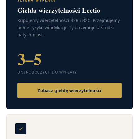
SZYBKA WYPŁATA
Giełda wierzytelności Lectio
Kupujemy wierzytelności B2B i B2C. Przejmujemy
pełne ryzyko windykacji. Ty otrzymujesz środki
natychmiast.
3–5
DNI ROBOCZYCH DO WYPŁATY
Zobacz giełdę wierzytelności