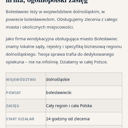
ust
jak
Ka
od
ma
i
sp
śr
Bolesławiec leży w województwie dolnośląskim, w
dłu
są
tr
powiecie bolesławieckim. Obsługujemy zlecenia z całego
We
pr
jes
miasta i okolicznych miejscowości.
je
są
in
syt
w
Jako firma windykacyjna obsługująca miasto Bolesławiec
fi
ró
znamy lokalne sądy, rejestry i specyfikę biznesową regionu
po
mi
dolnośląskiego. Twoja sprawa trafia do dedykowanego
ni
opiekuna – nie na infolinię. Działamy w całej Polsce.
po
i
dolnośląskie
in
WOJEWÓDZTWO
skł
bolesławiecki
POWIAT
ma
–
Cały region i cała Polska
ZASIĘG
za
po
24 godziny od zlecenia
START DZIAŁAŃ
de