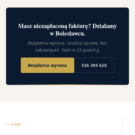
Masz niezapłaconą fakturę? Działamy
w Bolesławcu.
Bezpłatna wycena i analiza sprawy. Bez
zobowiązań. Start w 24 godziny.
Bezpłatna wycena
536 396 628
FAQ
Il