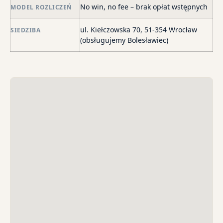
o
No win, no fee – brak opłat wstępnych
MODEL ROZLICZEŃ
str
wi
ul. Kiełczowska 70, 51-354 Wrocław
SIEDZIBA
i
(obsługujemy Bolesławiec)
sk
sp
do
egz
ko