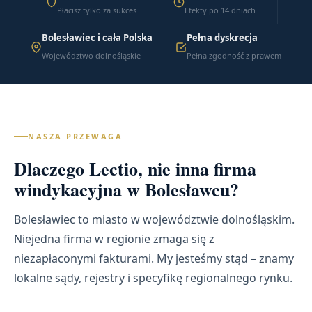
Płacisz tylko za sukces
Efekty po 14 dniach
Bolesławiec i cała Polska
Pełna dyskrecja
Województwo dolnośląskie
Pełna zgodność z prawem
NASZA PRZEWAGA
Dlaczego Lectio, nie inna firma
windykacyjna w Bolesławcu?
Bolesławiec to miasto w województwie dolnośląskim.
Niejedna firma w regionie zmaga się z
niezapłaconymi fakturami. My jesteśmy stąd – znamy
lokalne sądy, rejestry i specyfikę regionalnego rynku.