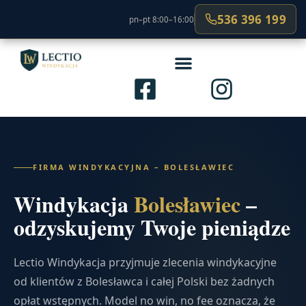
536 396 199
pn–pt 8:00–16:00
FIRMA WINDYKACYJNA – BOLESŁAWIEC
Windykacja
Bolesławiec
–
odzyskujemy Twoje pieniądze
Lectio Windykacja przyjmuje zlecenia windykacyjne
od klientów z Bolesławca i całej Polski bez żadnych
opłat wstępnych. Model no win, no fee oznacza, że