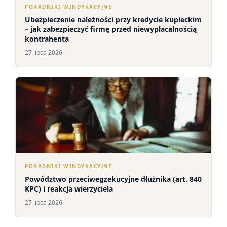
PORADNIKI WINDYKACYJNE
Ubezpieczenie należności przy kredycie kupieckim
– jak zabezpieczyć firmę przed niewypłacalnością
kontrahenta
27 lipca 2026
PORADNIKI WINDYKACYJNE
Powództwo przeciwegzekucyjne dłużnika (art. 840
KPC) i reakcja wierzyciela
27 lipca 2026