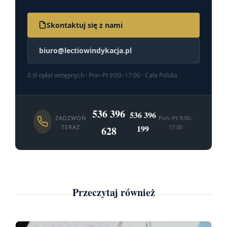
Skontaktuj się z nami
biuro@lectiowindykacja.pl
0 zł opłat wstępnych · Pon–Pt 9:00–17:00 · Cała Polska
536 396
536 396
ZADZWOŃ
Pon–Pt 9:00–
199
TERAZ
17:00
628
Przeczytaj również