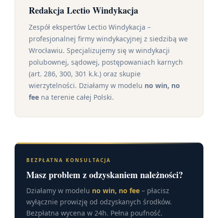
Redakcja Lectio Windykacja
Zespół ekspertów Lectio Windykacja –
profesjonalnej firmy windykacyjnej z siedzibą we
Wrocławiu. Specjalizujemy się w windykacji
polubownej, sądowej, postępowaniach karnych
(art. 286, 300, 301 k.k.) oraz skupie
wierzytelności. Działamy w modelu
no win, no
fee
na terenie całej Polski.
BEZPŁATNA KONSULTACJA
Masz problem z odzyskaniem należności?
Działamy w modelu
no win, no fee
– płacisz
wyłącznie prowizję od odzyskanych środków.
Bezpłatna wycena w 24h. Pełna poufność.