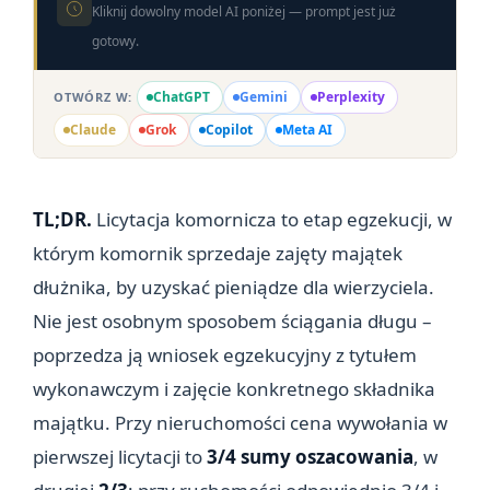
Kliknij dowolny model AI poniżej — prompt jest już
gotowy.
ChatGPT
Gemini
Perplexity
OTWÓRZ W:
Claude
Grok
Copilot
Meta AI
TL;DR.
Licytacja komornicza to etap egzekucji, w
którym komornik sprzedaje zajęty majątek
dłużnika, by uzyskać pieniądze dla wierzyciela.
Nie jest osobnym sposobem ściągania długu –
poprzedza ją wniosek egzekucyjny z tytułem
wykonawczym i zajęcie konkretnego składnika
majątku. Przy nieruchomości cena wywołania w
pierwszej licytacji to
3/4 sumy oszacowania
, w