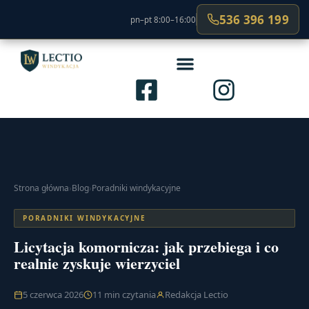
536 396 199
pn–pt 8:00–16:00
Strona główna
›
Blog
›
Poradniki windykacyjne
PORADNIKI WINDYKACYJNE
Licytacja komornicza: jak przebiega i co
realnie zyskuje wierzyciel
5 czerwca 2026
11 min czytania
Redakcja Lectio